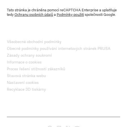
Tato stránka je chráněna pomocí reCAPTCHA Enterprise a uplatňuje
tedy
Ochranu osobních údajů
a
Podmínky použití
společnosti Google.
Všeobecné obchodní podmínky
Obecné podmínky používání internetových stránek PRUSA
Zásady ochrany soukromí
Informace o cookies
Proces řešení stížností zákazníků
Stavová stránka webu
Nastavení cookies
Recyklace 3D tiskárny