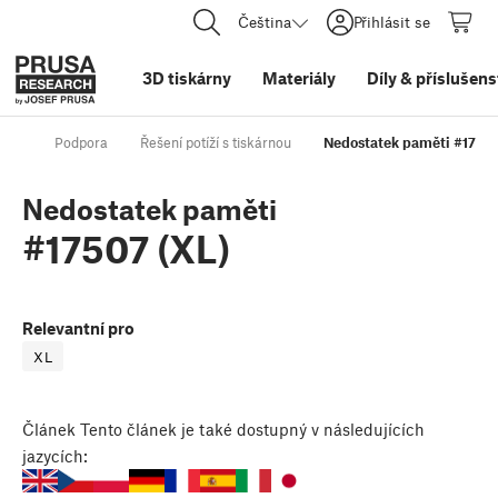
Čeština
Přihlásit se
3D tiskárny
Materiály
Díly
&
příslušens
Podpora
Řešení potíží s tiskárnou
Nedostatek paměti #17507
Nedostatek paměti
#17507 (XL)
Relevantní pro
XL
Článek
Tento článek je také dostupný v následujících
jazycích: