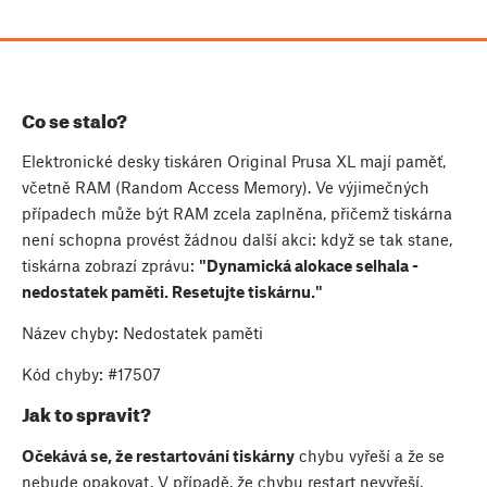
Co se stalo?
Elektronické desky tiskáren Original Prusa XL mají paměť,
včetně RAM (Random Access Memory). Ve výjimečných
případech může být RAM zcela zaplněna, přičemž tiskárna
není schopna provést žádnou další akci: když se tak stane,
tiskárna zobrazí zprávu:
"Dynamická alokace selhala -
nedostatek paměti. Resetujte tiskárnu."
Název chyby: Nedostatek paměti
Kód chyby: #17507
Jak to spravit?
Očekává se, že restartování tiskárny
chybu vyřeší a že se
nebude opakovat. V případě, že chybu restart nevyřeší,