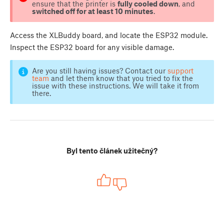
ensure that the printer is
fully cooled down
, and
switched off for at least 10 minutes
.
Access the XLBuddy board, and locate the ESP32 module.
Inspect the ESP32 board for any visible damage.
Are you still having issues? Contact our
support
team
and let them know that you tried to fix the
issue with these instructions. We will take it from
there.
Byl tento článek užitečný?