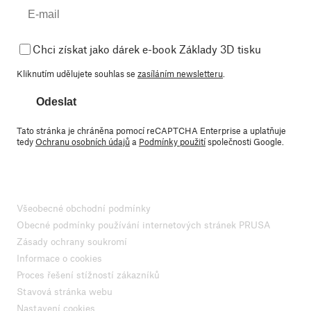
Chci získat jako dárek e-book Základy 3D tisku
Kliknutím udělujete souhlas se
zasíláním newsletteru
.
Odeslat
Tato stránka je chráněna pomocí reCAPTCHA Enterprise a uplatňuje
tedy
Ochranu osobních údajů
a
Podmínky použití
společnosti Google.
Všeobecné obchodní podmínky
Obecné podmínky používání internetových stránek PRUSA
Zásady ochrany soukromí
Informace o cookies
Proces řešení stížností zákazníků
Stavová stránka webu
Nastavení cookies