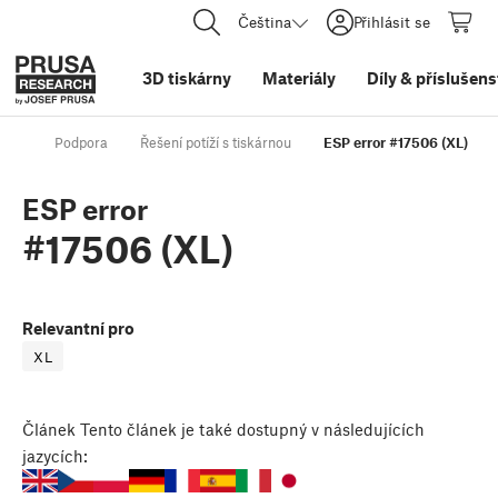
Čeština
Přihlásit se
3D tiskárny
Materiály
Díly
&
příslušens
Podpora
Řešení potíží s tiskárnou
ESP error #17506 (XL)
ESP error
#17506 (XL)
Relevantní pro
XL
Článek
Tento článek je také dostupný v následujících
jazycích: