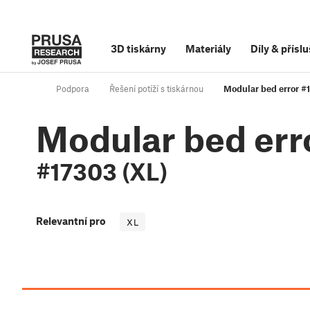
3D tiskárny
Materiály
Díly
&
příslu
Podpora
Řešení potíží s tiskárnou
Modular bed error #
Modular bed err
#17303 (XL)
Relevantní pro
XL