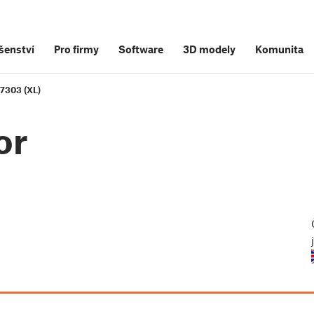
šenství
Pro firmy
Software
3D modely
Komunita
17303 (XL)
or