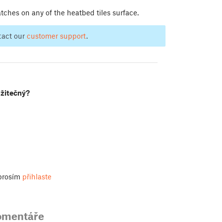
tches on any of the heatbed tiles surface.
ntact our
customer support
.
užitečný?
 prosím
přihlaste
omentáře