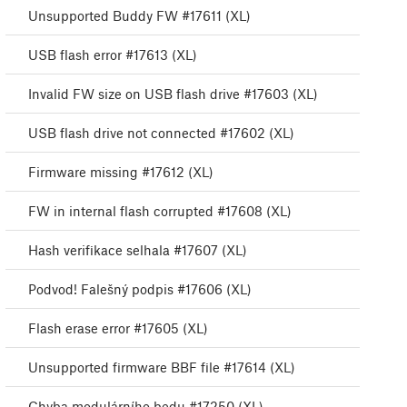
Unsupported Buddy FW #17611 (XL)
USB flash error #17613 (XL)
Invalid FW size on USB flash drive #17603 (XL)
USB flash drive not connected #17602 (XL)
Firmware missing #17612 (XL)
FW in internal flash corrupted #17608 (XL)
Hash verifikace selhala #17607 (XL)
Podvod! Falešný podpis #17606 (XL)
Flash erase error #17605 (XL)
Unsupported firmware BBF file #17614 (XL)
Chyba modulárního bedu #17250 (XL)