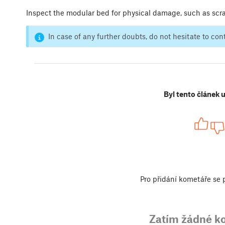
Inspect the modular bed for physical damage, such as scra
In case of any further doubts, do not hesitate to co
Byl tento článek 
Pro přidání kometáře se
Zatím žádné k