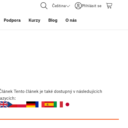
Čeština
Přihlásit se
Podpora
Kurzy
Blog
O nás
Článek
Tento článek je také dostupný v následujících
jazycích: