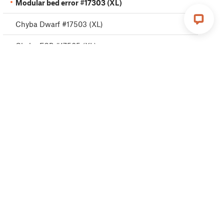
Modular bed error #17303 (XL)
Chyba Dwarf #17503 (XL)
Chyba ESP #17505 (XL)
ESP error #17506 (XL)
ESP error #17504 (XL)
Emergency stop #17510 (XL)
Puppy error #17511 (XL)
Puppy error #17512 (XL)
Puppy error #17513 (XL)
Puppy error #17515 (XL)
Puppy error #17516 (XL)