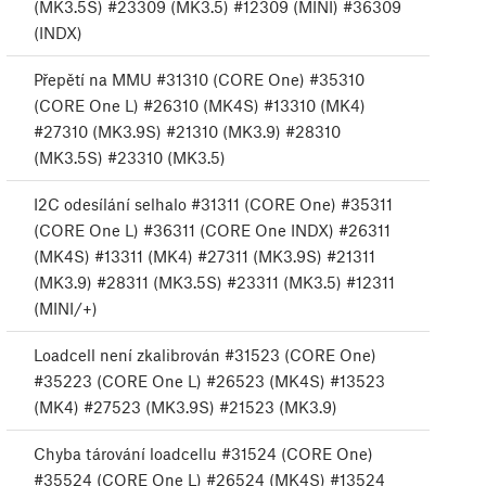
(MK3.5S) #23309 (MK3.5) #12309 (MINI) #36309
(INDX)
Přepětí na MMU #31310 (CORE One) #35310
(CORE One L) #26310 (MK4S) #13310 (MK4)
#27310 (MK3.9S) #21310 (MK3.9) #28310
(MK3.5S) #23310 (MK3.5)
I2C odesílání selhalo #31311 (CORE One) #35311
(CORE One L) #36311 (CORE One INDX) #26311
(MK4S) #13311 (MK4) #27311 (MK3.9S) #21311
(MK3.9) #28311 (MK3.5S) #23311 (MK3.5) #12311
(MINI/+)
Loadcell není zkalibrován #31523 (CORE One)
#35223 (CORE One L) #26523 (MK4S) #13523
(MK4) #27523 (MK3.9S) #21523 (MK3.9)
Chyba tárování loadcellu #31524 (CORE One)
#35524 (CORE One L) #26524 (MK4S) #13524