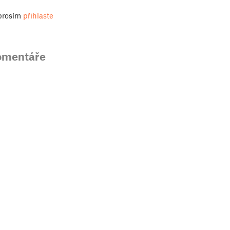
 prosím
přihlaste
omentáře