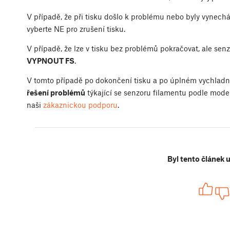
V případě, že při tisku došlo k problému nebo byly vynech
vyberte NE pro zrušení tisku.
V případě, že lze v tisku bez problémů pokračovat, ale sen
VYPNOUT FS
.
V tomto případě po dokončení tisku a po úplném vychladnu
řešení problémů
týkající se senzoru filamentu podle modelu
naši
zákaznickou podporu
.
Byl tento článek 