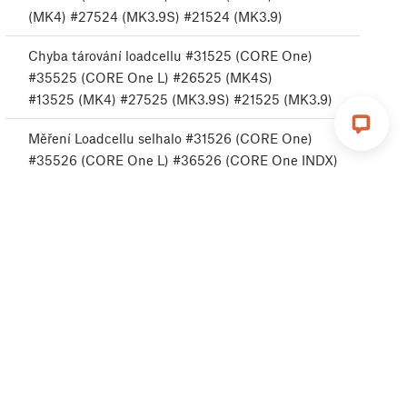
(MK4) #27524 (MK3.9S) #21524 (MK3.9)
Chyba tárování loadcellu #31525 (CORE One)
#35525 (CORE One L) #26525 (MK4S)
#13525 (MK4) #27525 (MK3.9S) #21525 (MK3.9)
Měření Loadcellu selhalo #31526 (CORE One)
#35526 (CORE One L) #36526 (CORE One INDX)
#26526 (MK4S) #13526 (MK4) #27526 (MK3.9S)
#21526 (MK3.9)
Špatná konfigurace loadcell #31527 (CORE One)
#35527 (CORE One L) #36527 (CORE One INDX)
#26527 (MK4S) #13527 (MK4) #27527 (MK3.9S)
#21527 (MK3.9)
Loadcell Timeout #31528 (CORE One) #35528
(CORE One L) #26528 (MK4S) #36528 (CORE
One INDX) #13528 (MK4) #27528 (MK3.9S)