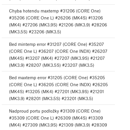
Chyba hotendu maxtemp #31206 (CORE One)
#35206 (CORE One L) #26206 (MK4S) #13206
(MK4) #27206 (MK3.9S) #21206 (MK3.9) #28206
(MK3.5S) #23206 (MK3.5)
Bed mintemp error #31207 (CORE One) #35207
(CORE One L) #36207 (CORE One INDX) #26207
(MK4S) #13207 (MK4) #27207 (MK3.9S) #21207
(MK3.9) #28207 (MK3.5S) #23207 (MK3.5)
Bed maxtemp error #31205 (CORE One) #35205
(CORE One L) #36205 (CORE One INDX) #26205
(MK4S) #13205 (MK4) #27201 (MK3.9S) #21201
(MK3.9) #28201 (MK3.5S) #23201 (MK3.5)
Nadproud portu podložky #31309 (CORE One)
#35309 (CORE One L) #26309 (MK4S) #13309
(MK4) #27309 (MK3.9S) #21309 (MK3.9) #28309