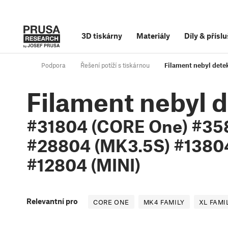
3D tiskárny
Materiály
Díly
&
příslu
Podpora
Řešení potíží s tiskárnou
Filament nebyl det
Filament nebyl 
#31804 (CORE One) #35
#28804 (MK3.5S) #13804
#12804 (MINI)
Relevantní pro
CORE ONE
MK4 FAMILY
XL FAMI