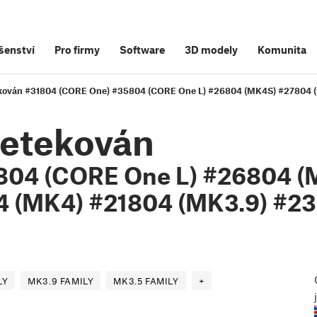
šenství
Pro firmy
Software
3D modely
Komunita
ekován #31804 (CORE One) #35804 (CORE One L) #26804 (MK4S) #27804 (
detekován
804 (CORE One L) #26804 (
 (MK4) #21804 (MK3.9) #23
LY
MK3.9 FAMILY
MK3.5 FAMILY
+