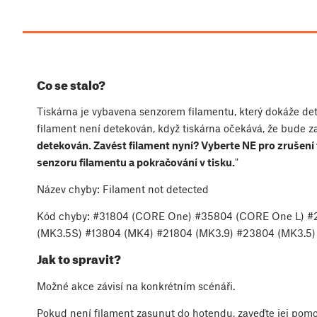
Co se stalo?
Tiskárna je vybavena senzorem filamentu, který dokáže det
filament není detekován, když tiskárna očekává, že bude za
detekován. Zavést filament nyní? Vyberte NE pro zrušení
senzoru filamentu a pokračování v tisku.
"
Název chyby: Filament not detected
Kód chyby: #31804 (CORE One) #35804 (CORE One L) 
(MK3.5S) #13804 (MK4) #21804 (MK3.9) #23804 (MK3.5) 
Jak to spravit?
Možné akce závisí na konkrétním scénáři.
Pokud není filament zasunut do hotendu, zaveďte jej pom