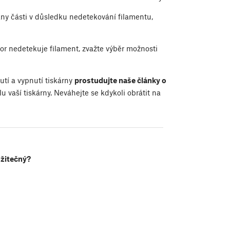
ány části v důsledku nedetekování filamentu,
zor nedetekuje filament, zvažte výběr možnosti
tí a vypnutí tiskárny
prostudujte naše články o
 vaší tiskárny. Neváhejte se kdykoli obrátit na
užitečný?