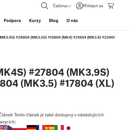
Čeština
Přihlásit se
Podpora
Kurzy
Blog
O nás
MK3.9S) #28804 (MK3.5S) #13804 (MK4) #21804 (MK3.9) #23804 (MK3.5) 
MK4S) #27804 (MK3.9S)
804 (MK3.5) #17804 (XL)
Článek
Tento článek je také dostupný v následujících
jazycích: