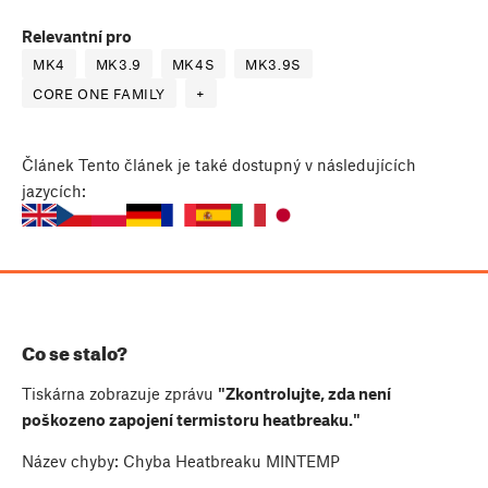
Relevantní pro
MK4
MK3.9
MK4S
MK3.9S
CORE ONE FAMILY
+
Článek
Tento článek je také dostupný v následujících
jazycích:
Co se stalo?
Tiskárna zobrazuje zprávu
"Zkontrolujte, zda není
poškozeno zapojení termistoru heatbreaku."
Název chyby: Chyba Heatbreaku MINTEMP