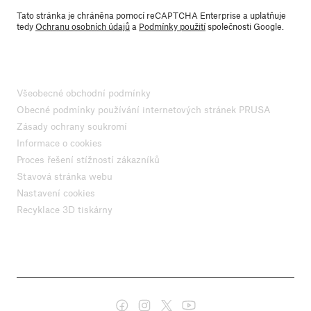
Tato stránka je chráněna pomocí reCAPTCHA Enterprise a uplatňuje
tedy
Ochranu osobních údajů
a
Podmínky použití
společnosti Google.
Všeobecné obchodní podmínky
Obecné podmínky používání internetových stránek PRUSA
Zásady ochrany soukromí
Informace o cookies
Proces řešení stížností zákazníků
Stavová stránka webu
Nastavení cookies
Recyklace 3D tiskárny