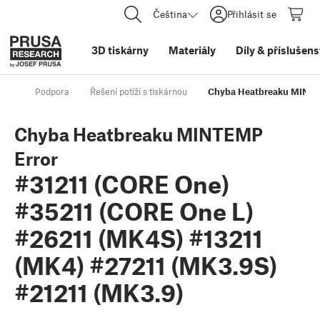
Čeština
Přihlásit se
3D tiskárny
Materiály
Díly
&
příslušens
Podpora
Řešení potíží s tiskárnou
Chyba Heatbreaku MINTEM
Chyba Heatbreaku MINTEMP
Error
#31211 (CORE One)
#35211 (CORE One L)
#26211 (MK4S) #13211
(MK4) #27211 (MK3.9S)
#21211 (MK3.9)