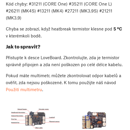
Kód chyby: #31211 (CORE One) #35211 (CORE One L)
#26211 (MK4S) #13211 (MK4) #27211 (MK3.9S) #21211
(MK3.9)
Chyba se zobrazí, když heatbreak termistor klesne pod
5 ºC
v kterémkoli bodě.
Jak to spravit?
Přistupte k desce LoveBoard. Zkontrolujte, zda je termistor
správně připojen a zda není poškozen po celé délce kabelu.
Pokud máte multimetr, můžete zkontrolovat odpor kabelů a
ověřit, zda nejsou poškozené. K tomu použijte náš návod
Použití multimetru
.