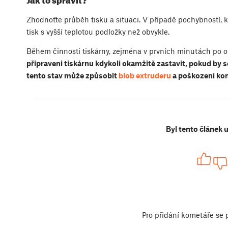
Jak to spravit?
Zhodnoťte průběh tisku a situaci. V případě pochybností, kd
tisk s vyšší teplotou podložky než obvykle.
Během činnosti tiskárny, zejména v prvních minutách po ob
připraveni tiskárnu kdykoli okamžitě zastavit, pokud by s
tento stav může způsobit
blob extruderu
a poškození ko
Byl tento článek 
Pro přidání kometáře se