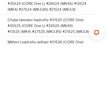
#35524 (CORE One L) #26524 (MK4S) #13524
(MK4) #27524 (MK3.9S) #21524 (MK3.9)
Chyba tárování loadcellu #31525 (CORE One)
#35525 (CORE One L) #26525 (MK4S)
#13525 (MK4) #27525 (MK3.9S) #21525 (MK3.9)
Měření Loadcellu selhalo #31526 (CORE One)
#35526 (CORE One L) #36526 (CORE One INDX)
#26526 (MK4S) #13526 (MK4) #27526 (MK3.9S)
#21526 (MK3.9)
Špatná konfigurace loadcell #31527 (CORE One)
#35527 (CORE One L) #36527 (CORE One INDX)
#26527 (MK4S) #13527 (MK4) #27527 (MK3.9S)
#21527 (MK3.9)
Loadcell Timeout #31528 (CORE One) #35528
(CORE One L) #26528 (MK4S) #36528 (CORE