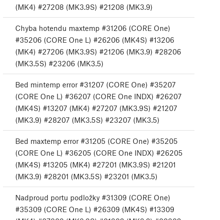
(MK4) #27208 (MK3.9S) #21208 (MK3.9)
Chyba hotendu maxtemp #31206 (CORE One)
#35206 (CORE One L) #26206 (MK4S) #13206
(MK4) #27206 (MK3.9S) #21206 (MK3.9) #28206
(MK3.5S) #23206 (MK3.5)
Bed mintemp error #31207 (CORE One) #35207
(CORE One L) #36207 (CORE One INDX) #26207
(MK4S) #13207 (MK4) #27207 (MK3.9S) #21207
(MK3.9) #28207 (MK3.5S) #23207 (MK3.5)
Bed maxtemp error #31205 (CORE One) #35205
(CORE One L) #36205 (CORE One INDX) #26205
(MK4S) #13205 (MK4) #27201 (MK3.9S) #21201
(MK3.9) #28201 (MK3.5S) #23201 (MK3.5)
Nadproud portu podložky #31309 (CORE One)
#35309 (CORE One L) #26309 (MK4S) #13309