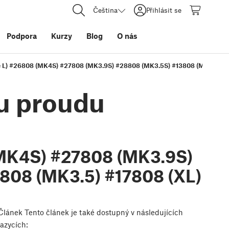
Čeština
Přihlásit se
Podpora
Kurzy
Blog
O nás
 L) #26808 (MK4S) #27808 (MK3.9S) #28808 (MK3.5S) #13808 (MK4) #218
u proudu
MK4S) #27808 (MK3.9S)
808 (MK3.5) #17808 (XL)
Článek
Tento článek je také dostupný v následujících
jazycích: