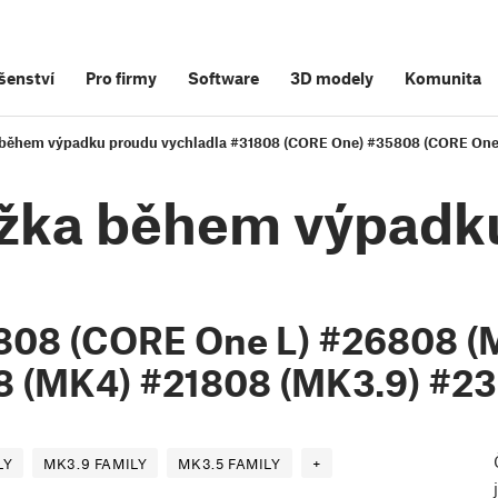
šenství
Pro firmy
Software
3D modely
Komunita
 během výpadku proudu vychladla #31808 (CORE One) #35808 (CORE One
ožka během výpadk
808 (CORE One L) #26808 (
 (MK4) #21808 (MK3.9) #23
LY
MK3.9 FAMILY
MK3.5 FAMILY
+