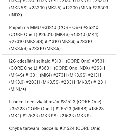
(MK4) #27309 (MK3.9S) #21309 (MK3.9) #28309
(MK3.5S) #23309 (MK3.5) #12309 (MINI) #36309
(INDX)
Přepětí na MMU #31310 (CORE One) #35310
(CORE One L) #26310 (MK4S) #13310 (MK4)
#27310 (MK3.9S) #21310 (MK3.9) #28310
(MK3.5S) #23310 (MK3.5)
I2C odesílání selhalo #31311 (CORE One) #35311
(CORE One L) #36311 (CORE One INDX) #26311
(MK4S) #13311 (MK4) #27311 (MK3.9S) #21311
(MK3.9) #28311 (MK3.5S) #23311 (MK3.5) #12311
(MINI/+)
Loadcell není zkalibrován #31523 (CORE One)
#35223 (CORE One L) #26523 (MK4S) #13523
(MK4) #27523 (MK3.9S) #21523 (MK3.9)
Chyba tárování loadcellu #31524 (CORE One)