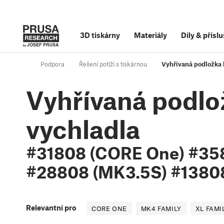
3D tiskárny
Materiály
Díly
&
příslu
Podpora
Řešení potíží s tiskárnou
Vyhřívaná podložka
Vyhřívaná podl
vychladla
#31808 (CORE One) #35
#28808 (MK3.5S) #13808
Relevantní pro
CORE ONE
MK4 FAMILY
XL FAMI