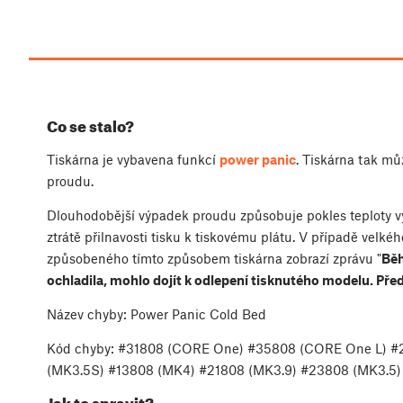
Co se stalo?
Tiskárna je vybavena funkcí
power panic
. Tiskárna tak m
proudu.
Dlouhodobější výpadek proudu způsobuje pokles teploty vy
ztrátě přilnavosti tisku k tiskovému plátu. V případě velké
způsobeného tímto způsobem tiskárna zobrazí zprávu "
Běh
ochladila, mohlo dojít k odlepení tisknutého modelu. Pře
Název chyby: Power Panic Cold Bed
Kód chyby: #31808 (CORE One) #35808 (CORE One L) 
(MK3.5S) #13808 (MK4) #21808 (MK3.9) #23808 (MK3.5)