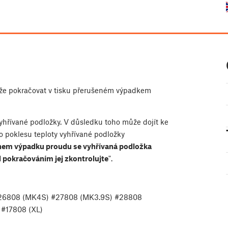
ůže pokračovat v tisku přerušeném výpadkem
hřívané podložky. V důsledku toho může dojít ke
ho poklesu teploty vyhřívané podložky
em výpadku proudu se vyhřívaná podložka
d pokračováním jej zkontrolujte
".
#26808 (MK4S) #27808 (MK3.9S) #28808
 #17808 (XL)