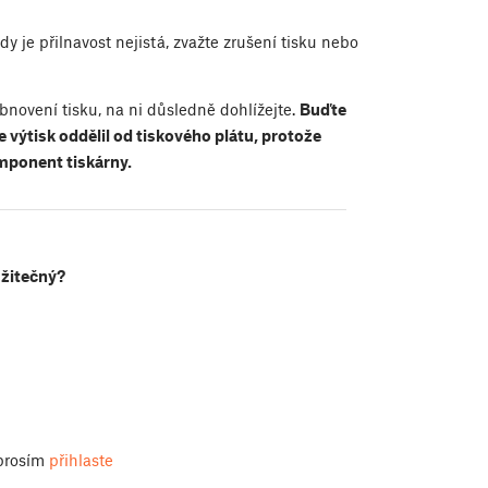
y je přilnavost nejistá, zvažte zrušení tisku nebo
novení tisku, na ni důsledně dohlížejte.
Buďte
e výtisk oddělil od tiskového plátu, protože
mponent tiskárny.
užitečný?
 prosím
přihlaste