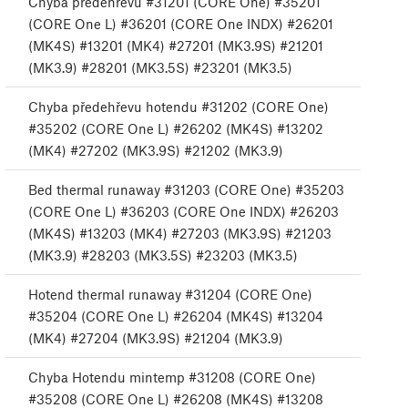
Chyba předehřevu #31201 (CORE One) #35201
(CORE One L) #36201 (CORE One INDX) #26201
(MK4S) #13201 (MK4) #27201 (MK3.9S) #21201
(MK3.9) #28201 (MK3.5S) #23201 (MK3.5)
Chyba předehřevu hotendu #31202 (CORE One)
#35202 (CORE One L) #26202 (MK4S) #13202
(MK4) #27202 (MK3.9S) #21202 (MK3.9)
Bed thermal runaway #31203 (CORE One) #35203
(CORE One L) #36203 (CORE One INDX) #26203
(MK4S) #13203 (MK4) #27203 (MK3.9S) #21203
(MK3.9) #28203 (MK3.5S) #23203 (MK3.5)
Hotend thermal runaway #31204 (CORE One)
#35204 (CORE One L) #26204 (MK4S) #13204
(MK4) #27204 (MK3.9S) #21204 (MK3.9)
Chyba Hotendu mintemp #31208 (CORE One)
#35208 (CORE One L) #26208 (MK4S) #13208