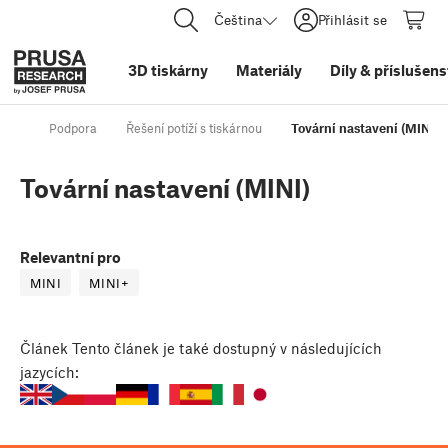
Čeština
Přihlásit se
3D tiskárny
Materiály
Díly
&
příslušens
Podpora
Řešení potíží s tiskárnou
Tovární nastavení (MINI)
Tovární nastavení (MINI)
Relevantní pro
MINI
MINI+
Článek
Tento článek je také dostupný v následujících
jazycích: