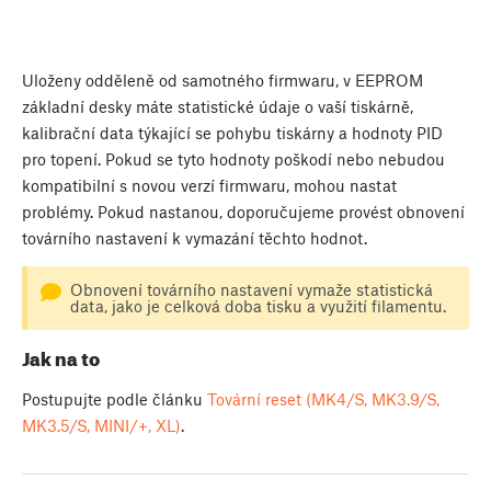
Uloženy odděleně od samotného firmwaru, v EEPROM
základní desky máte statistické údaje o vaší tiskárně,
kalibrační data týkající se pohybu tiskárny a hodnoty PID
pro topení. Pokud se tyto hodnoty poškodí nebo nebudou
kompatibilní s novou verzí firmwaru, mohou nastat
problémy. Pokud nastanou, doporučujeme provést obnovení
továrního nastavení k vymazání těchto hodnot.
Obnovení továrního nastavení vymaže statistická
data, jako je celková doba tisku a využití filamentu.
Jak na to
Postupujte podle článku
Tovární reset (MK4/S, MK3.9/S,
MK3.5/S, MINI/+, XL)
.