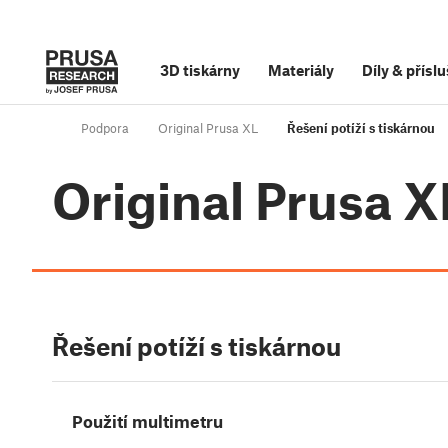
3D tiskárny
Materiály
Díly
&
příslu
Podpora
Original Prusa XL
Řešení potíží s tiskárnou
Original Prusa X
Řešení potíží s tiskárnou
Použití multimetru