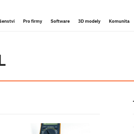
šenství
Pro firmy
Software
3D modely
Komunita
L