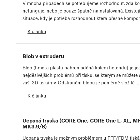
V mnoha případech se potřebujeme rozhodnout, zda 
nefunguje, nebo je pouze špatně nainstalovaná. Existuj
situace, kdy je potřeba rozhodnout která přesně komp
K článku
Blob v extruderu
Blob (hmota plastu nahromaděná kolem hotendu) je je
nejděsivějších problémů při tisku, se kterým se můžete 
vaší 3D tiskárny. Odstranění blobu je poměrně složité,…
K článku
Ucpaná tryska (CORE One, CORE One L, XL, M
MK3.9/S)
Ucpaná tryska je možným problémem u FFF/FDM tiskár