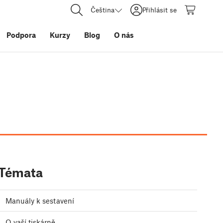
Čeština
Přihlásit se
Podpora
Kurzy
Blog
O nás
Témata
Manuály k sestavení
O vaší tiskárně