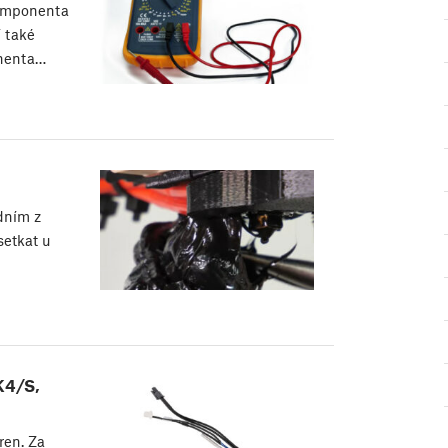
komponenta
í také
onenta…
dním z
setkat u
K4/S,
en. Za