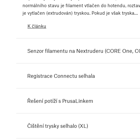
normálního stavu je filament vtlačen do hotendu, roztav
je vytlačen (extrudován) tryskou. Pokud je však tryska…
K článku
Senzor filamentu na Nextruderu (CORE One, 
Registrace Connectu selhala
Řešení potíží s PrusaLinkem
Čištění trysky selhalo (XL)