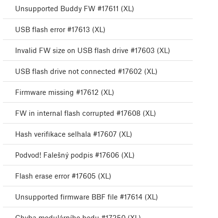
Unsupported Buddy FW #17611 (XL)
USB flash error #17613 (XL)
Invalid FW size on USB flash drive #17603 (XL)
USB flash drive not connected #17602 (XL)
Firmware missing #17612 (XL)
FW in internal flash corrupted #17608 (XL)
Hash verifikace selhala #17607 (XL)
Podvod! Falešný podpis #17606 (XL)
Flash erase error #17605 (XL)
Unsupported firmware BBF file #17614 (XL)
Chyba modulárního bedu #17250 (XL)