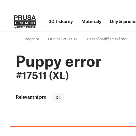
3D tiskárny
Materiály
Díly
&
příslu
Podpora
Original Prusa XL
Řešení potíží s tiskárnou
Puppy error
#17511 (XL)
Relevantní pro
XL