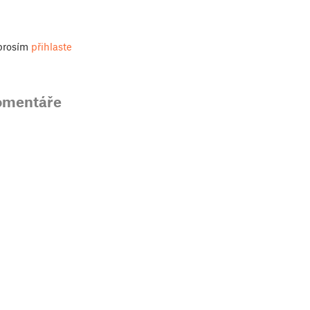
 prosím
přihlaste
omentáře