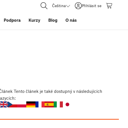
Čeština
Přihlásit se
Podpora
Kurzy
Blog
O nás
Článek
Tento článek je také dostupný v následujících
jazycích: