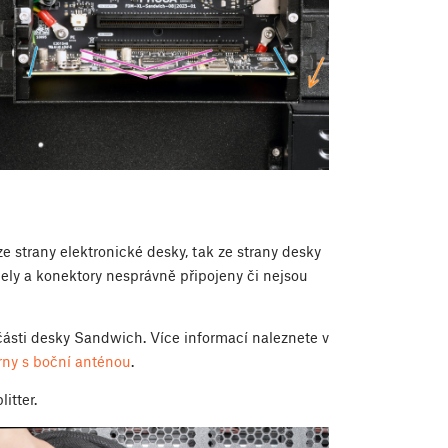
ze strany elektronické desky, tak ze strany desky
ely a konektory nesprávně připojeny či nejsou
 části desky Sandwich. Více informací naleznete v
rny s boční anténou
.
litter.