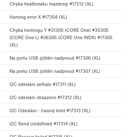
Chyba heatbreaku maxtemp #17212 (XL)
Homing error X #17304 (XL)
Chyba homingu Y #31305 (CORE One) #35305
(CORE One L) #36305 (CORE One INDX) #17305
(XL)
Na portu USB zjištěn nadproud #17306 (XL)
Na portu USB zjištěn nadproud #17307 (XL)
I2C odeslání selhalo #17311 (XL)
I2C odeslání obsazeno #17312 (XL)
I2C Odeslání - časový limit #17313 (XL)
I2C Send Undefined #17314 (XL)
I2C Receive failed #17315 (XL)