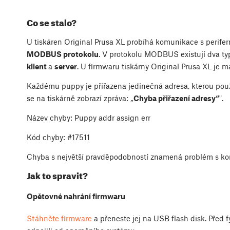
Co se stalo?
U tiskáren Original Prusa XL probíhá komunikace s perife
MODBUS protokolu
. V protokolu MODBUS existují dva typ
klient
a
server
. U firmwaru tiskárny Original Prusa XL je 
Každému puppy je přiřazena jedinečná adresa, kterou pou
se na tiskárně zobrazí zpráva: „
Chyba přiřazení adresy“
".
Název chyby: Puppy addr assign err
Kód chyby: #17511
Chyba s největší pravděpodobností znamená problém s kon
Jak to spravit?
Opětovné nahrání firmwaru
Stáhněte firmware
a přeneste jej na USB flash disk. Před f