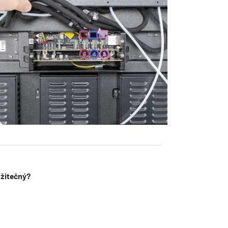
užitečný?