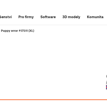
šenství
Pro firmy
Software
3D modely
Komunita
Puppy error #17511 (XL)