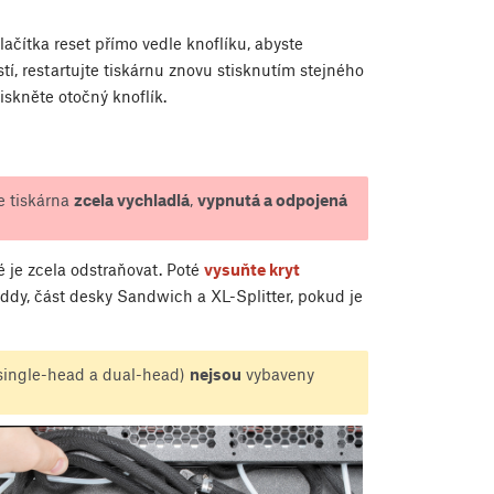
lačítka reset přímo vedle knoflíku, abyste
stí, restartujte tiskárnu znovu stisknutím stejného
iskněte otočný knoflík.
e tiskárna
zcela vychladlá
,
vypnutá a odpojená
é je zcela odstraňovat. Poté
vysuňte kryt
ddy, část desky Sandwich a XL-Splitter, pokud je
(single-head a dual-head)
nejsou
vybaveny