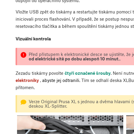
odpojili od operačního systému.
Vložte USB zpět do tiskárny a restartujte tiskárnu pomocí t
iniciovali proces flashování. V případě, že se postup nespu
resetovacího tlačítka a během spouštění tiskárny jednou st
Vizuální kontrola
Před přístupem k elektronické desce se ujistěte, že j
od elektrické sítě po dobu alespoň 10 minut.
.
Zezadu tiskárny povolte
čtyři označené šrouby
. Není nutn
elektroniky
, abyste jej odtranili
. Tím se odhalí deska XLBu
přítomen.
Verze Original Prusa XL s jednou a dvěma hlavami 
deskou XL-Splitter.