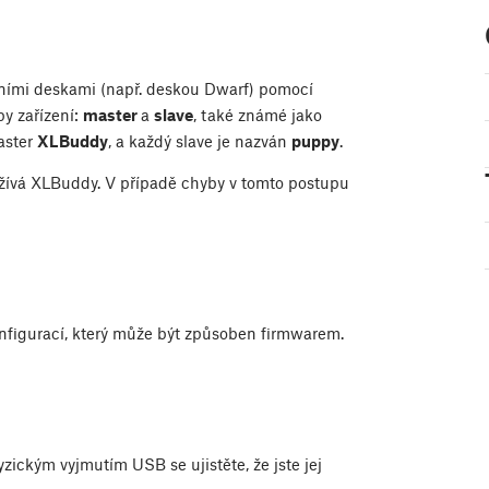
rními deskami (např. deskou Dwarf) pomocí
y zařízení:
master
a
slave
, také známé jako
master
XLBuddy
, a každý slave je nazván
puppy
.
žívá XLBuddy. V případě chyby v tomto postupu
figurací, který může být způsoben firmwarem.
yzickým vyjmutím USB se ujistěte, že jste jej