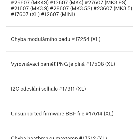
#26607 (MK4S) #13607 (MK4) #27607 (MK3.9S)
#21607 (MK3.9) #28607 (MK3.5S) #23607 (MK3.5)
#17607 (XL) #12607 (MINI)
Chyba modulárního bedu #17254 (XL)
Vyrovnávací paměť PNG je plná #17508 (XL)
I2C odeslání selhalo #17311 (XL)
Unsupported firmware BBF file #17614 (XL)
Chyba heatbreaku maxtemp #17212 (XL)