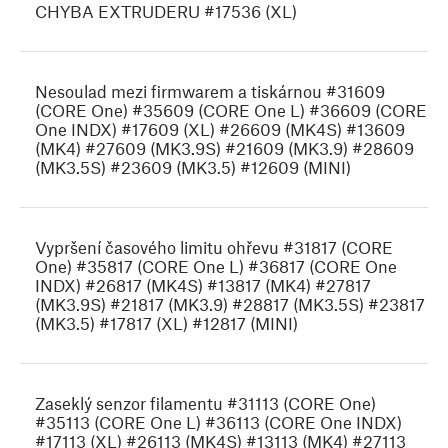
CHYBA EXTRUDERU #17536 (XL)
Nesoulad mezi firmwarem a tiskárnou #31609
(CORE One) #35609 (CORE One L) #36609 (CORE
One INDX) #17609 (XL) #26609 (MK4S) #13609
(MK4) #27609 (MK3.9S) #21609 (MK3.9) #28609
(MK3.5S) #23609 (MK3.5) #12609 (MINI)
Vypršení časového limitu ohřevu #31817 (CORE
One) #35817 (CORE One L) #36817 (CORE One
INDX) #26817 (MK4S) #13817 (MK4) #27817
(MK3.9S) #21817 (MK3.9) #28817 (MK3.5S) #23817
(MK3.5) #17817 (XL) #12817 (MINI)
Zaseklý senzor filamentu #31113 (CORE One)
#35113 (CORE One L) #36113 (CORE One INDX)
#17113 (XL) #26113 (MK4S) #13113 (MK4) #27113