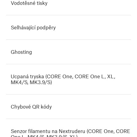
Vodotěsné tisky
Selhávající podpěry
Ghosting
Ucpaná tryska (CORE One, CORE One L, XL,
MK4/S, MK3.9/S)
Chybové QR kódy
Senzor filamentu na Nextruderu (CORE One, CORE
One L, MK4/S, MK3.9/S, XL)