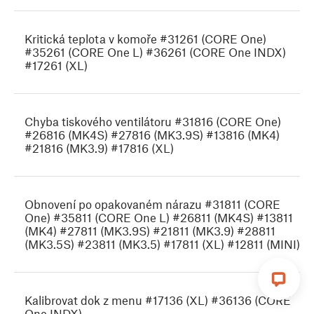
Kritická teplota v komoře #31261 (CORE One)
#35261 (CORE One L) #36261 (CORE One INDX)
#17261 (XL)
Chyba tiskového ventilátoru #31816 (CORE One)
#26816 (MK4S) #27816 (MK3.9S) #13816 (MK4)
#21816 (MK3.9) #17816 (XL)
Obnovení po opakovaném nárazu #31811 (CORE
One) #35811 (CORE One L) #26811 (MK4S) #13811
(MK4) #27811 (MK3.9S) #21811 (MK3.9) #28811
(MK3.5S) #23811 (MK3.5) #17811 (XL) #12811 (MINI)
Kalibrovat dok z menu #17136 (XL) #36136 (CORE
One INDX)