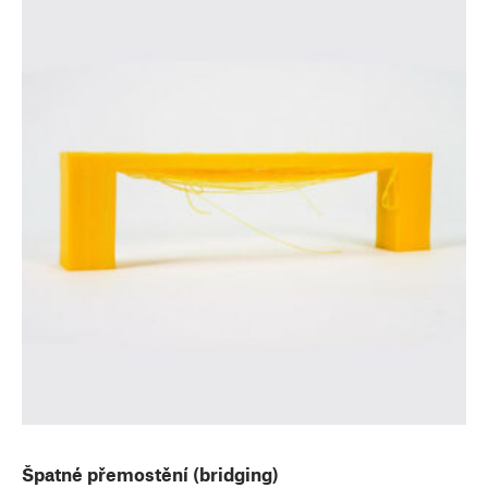
Špatné přemostění (bridging)