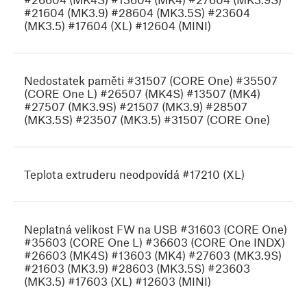
#21604 (MK3.9) #28604 (MK3.5S) #23604
(MK3.5) #17604 (XL) #12604 (MINI)
Nedostatek paměti #31507 (CORE One) #35507
(CORE One L) #26507 (MK4S) #13507 (MK4)
#27507 (MK3.9S) #21507 (MK3.9) #28507
(MK3.5S) #23507 (MK3.5) #31507 (CORE One)
Teplota extruderu neodpovídá #17210 (XL)
Neplatná velikost FW na USB #31603 (CORE One)
#35603 (CORE One L) #36603 (CORE One INDX)
#26603 (MK4S) #13603 (MK4) #27603 (MK3.9S)
#21603 (MK3.9) #28603 (MK3.5S) #23603
(MK3.5) #17603 (XL) #12603 (MINI)