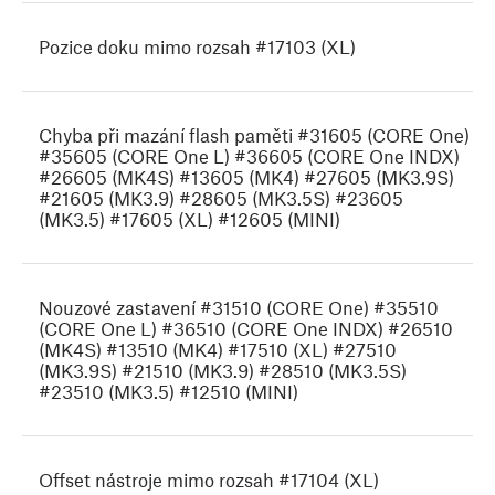
Pozice doku mimo rozsah #17103 (XL)
Chyba při mazání flash paměti #31605 (CORE One)
#35605 (CORE One L) #36605 (CORE One INDX)
#26605 (MK4S) #13605 (MK4) #27605 (MK3.9S)
#21605 (MK3.9) #28605 (MK3.5S) #23605
(MK3.5) #17605 (XL) #12605 (MINI)
Nouzové zastavení #31510 (CORE One) #35510
(CORE One L) #36510 (CORE One INDX) #26510
(MK4S) #13510 (MK4) #17510 (XL) #27510
(MK3.9S) #21510 (MK3.9) #28510 (MK3.5S)
#23510 (MK3.5) #12510 (MINI)
Offset nástroje mimo rozsah #17104 (XL)