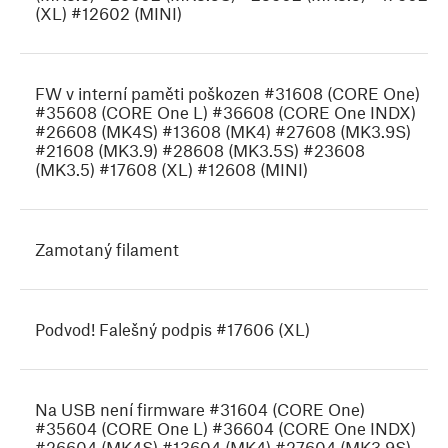
(XL) #12602 (MINI)
FW v interní paměti poškozen #31608 (CORE One)
#35608 (CORE One L) #36608 (CORE One INDX)
#26608 (MK4S) #13608 (MK4) #27608 (MK3.9S)
#21608 (MK3.9) #28608 (MK3.5S) #23608
(MK3.5) #17608 (XL) #12608 (MINI)
Zamotaný filament
Podvod! Falešný podpis #17606 (XL)
Na USB není firmware #31604 (CORE One)
#35604 (CORE One L) #36604 (CORE One INDX)
#26604 (MK4S) #13604 (MK4) #27604 (MK3.9S)