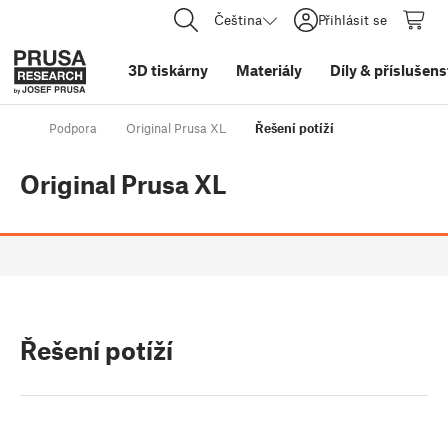
Čeština
Přihlásit se
3D tiskárny
Materiály
Díly
&
příslušens
Podpora
Original Prusa XL
Řešení potíží
Original Prusa XL
Řešení potíží