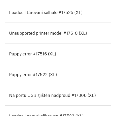
Loadcell tárování selhalo #17525 (XL)
Unsupported printer model #17610 (XL)
Puppy error #17516 (XL)
Puppy error #17522 (XL)
Na portu USB zjištěn nadproud #17306 (XL)
Loadcell není zkalibrován #17523 (XL)