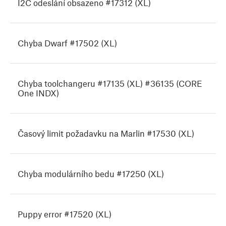
I2C odeslání obsazeno #17312 (XL)
Chyba Dwarf #17502 (XL)
Chyba toolchangeru #17135 (XL) #36135 (CORE
One INDX)
Časový limit požadavku na Marlin #17530 (XL)
Chyba modulárního bedu #17250 (XL)
Puppy error #17520 (XL)