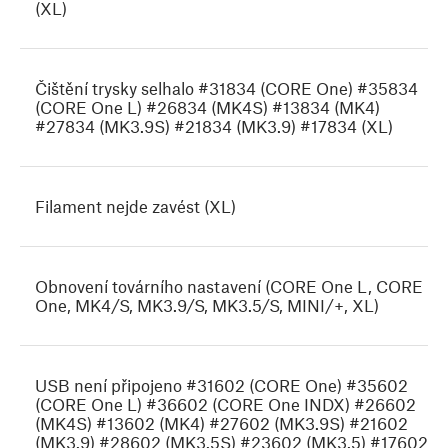
(XL)
Čištění trysky selhalo #31834 (CORE One) #35834
(CORE One L) #26834 (MK4S) #13834 (MK4)
#27834 (MK3.9S) #21834 (MK3.9) #17834 (XL)
Filament nejde zavést (XL)
Obnovení továrního nastavení (CORE One L, CORE
One, MK4/S, MK3.9/S, MK3.5/S, MINI/+, XL)
USB není připojeno #31602 (CORE One) #35602
(CORE One L) #36602 (CORE One INDX) #26602
(MK4S) #13602 (MK4) #27602 (MK3.9S) #21602
(MK3.9) #28602 (MK3.5S) #23602 (MK3.5) #17602