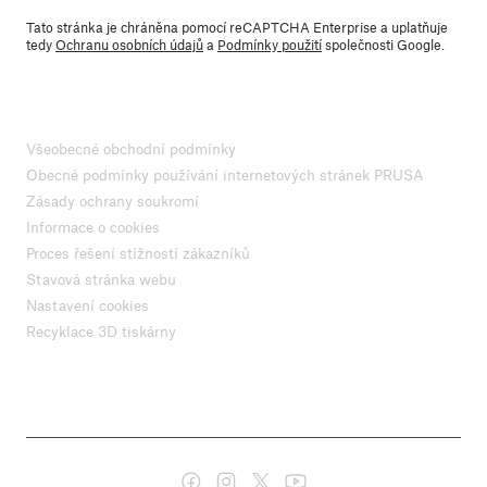
Tato stránka je chráněna pomocí reCAPTCHA Enterprise a uplatňuje
tedy
Ochranu osobních údajů
a
Podmínky použití
společnosti Google.
Všeobecné obchodní podmínky
Obecné podmínky používání internetových stránek PRUSA
Zásady ochrany soukromí
Informace o cookies
Proces řešení stížností zákazníků
Stavová stránka webu
Nastavení cookies
Recyklace 3D tiskárny