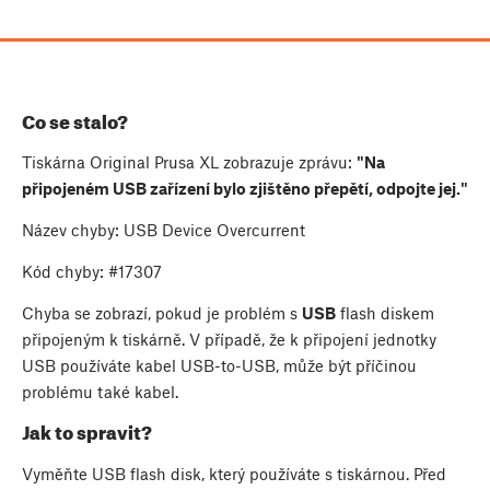
Co se stalo?
Tiskárna Original Prusa XL zobrazuje zprávu:
"Na
připojeném USB zařízení bylo zjištěno přepětí, odpojte jej."
Název chyby: USB Device Overcurrent
Kód chyby: #17307
Chyba se zobrazí, pokud je problém s
USB
flash diskem
připojeným k tiskárně. V případě, že k připojení jednotky
USB používáte kabel USB-to-USB, může být příčinou
problému také kabel.
Jak to spravit?
Vyměňte USB flash disk, který používáte s tiskárnou. Před