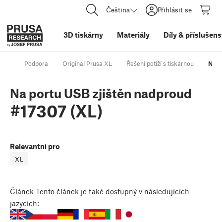
Čeština
Přihlásit se
3D tiskárny
Materiály
Díly
&
příslušens
Podpora
Original Prusa XL
Řešení potíží s tiskárnou
Na p
Na portu USB zjištěn nadproud
#17307 (XL)
Relevantní pro
XL
Článek
Tento článek je také dostupný v následujících
jazycích: