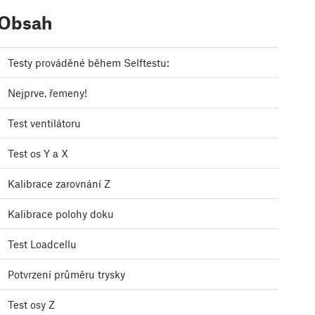
Obsah
Testy prováděné během Selftestu:
Nejprve, řemeny!
Test ventilátoru
Test os Y a X
Kalibrace zarovnání Z
Kalibrace polohy doku
Test Loadcellu
Potvrzení průměru trysky
Test osy Z