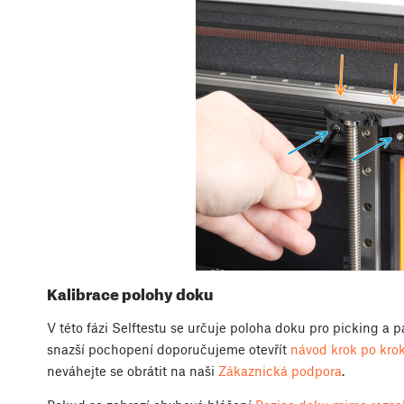
Kalibrace polohy doku
V této fázi Selftestu se určuje poloha doku pro picking a pa
snazší pochopení doporučujeme otevřít
návod krok po kro
neváhejte se obrátit na naši
Zákaznická podpora
.