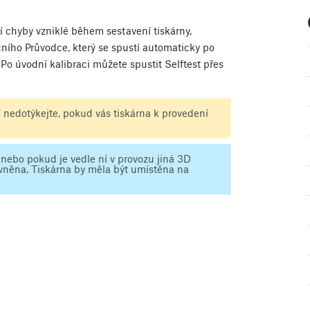
í chyby vzniklé během sestavení tiskárny,
ačního Průvodce, který se spustí automaticky po
. Po úvodní kalibraci můžete spustit Selftest přes
í nedotýkejte, pokud vás tiskárna k provedení
nebo pokud je vedle ní v provozu jiná 3D
ivněna. Tiskárna by měla být umístěna na