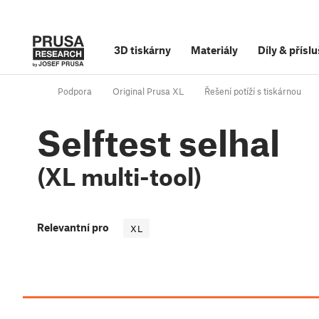
3D tiskárny
Materiály
Díly
&
příslu
Podpora
Original Prusa XL
Řešení potíží s tiskárnou
Selftest selhal
(XL multi-tool)
Relevantní pro
XL