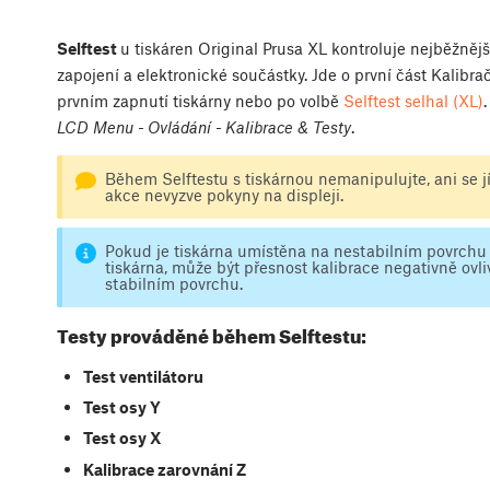
Selftest
u tiskáren Original Prusa XL kontroluje nejběžnějš
zapojení a elektronické součástky. Jde o první část Kalibr
prvním zapnutí tiskárny nebo po volbě
Selftest selhal (XL)
LCD Menu - Ovládání - Kalibrace & Testy
.
Během Selftestu s tiskárnou nemanipulujte, ani se j
akce nevyzve pokyny na displeji.
Pokud je tiskárna umístěna na nestabilním povrchu 
tiskárna, může být přesnost kalibrace negativně ovl
stabilním povrchu.
Testy prováděné během Selftestu:
Test ventilátoru
Test osy Y
Test osy X
Kalibrace zarovnání Z