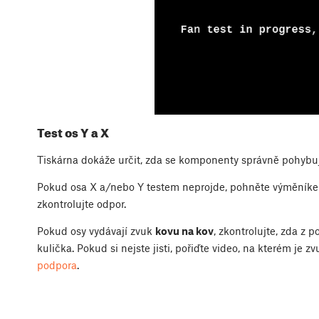
Test os Y a X
Tiskárna dokáže určit, zda se komponenty správně pohybuj
Pokud osa X a/nebo Y testem neprojde, pohněte výměníke
zkontrolujte odpor.
Pokud osy vydávají zvuk
kovu na kov
, zkontrolujte, zda z 
kulička. Pokud si nejste jisti, pořiďte video, na kterém je z
podpora
.