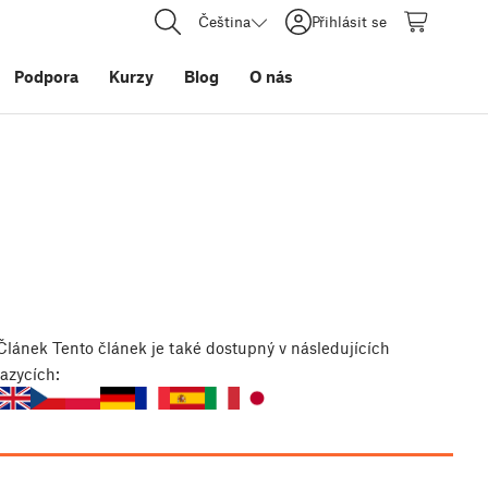
Čeština
Přihlásit se
Podpora
Kurzy
Blog
O nás
Článek
Tento článek je také dostupný v následujících
jazycích: