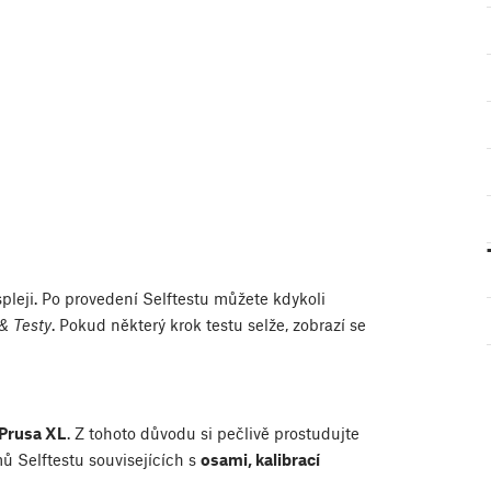
spleji. Po provedení Selftestu můžete kdykoli
& Testy
. Pokud některý krok testu selže, zobrazí se
 Prusa XL
. Z tohoto důvodu si pečlivě prostudujte
mů Selftestu souvisejících s
osami, kalibrací