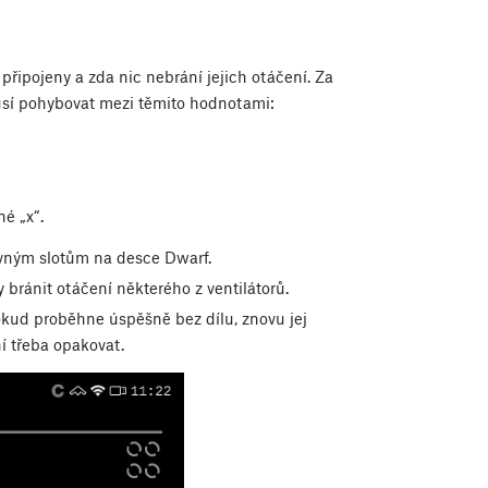
ě připojeny a zda nic nebrání jejich otáčení. Za
musí pohybovat mezi těmito hodnotami:
né „x“.
rávným slotům na desce Dwarf.
 bránit otáčení některého z ventilátorů.
okud proběhne úspěšně bez dílu, znovu jej
í třeba opakovat.