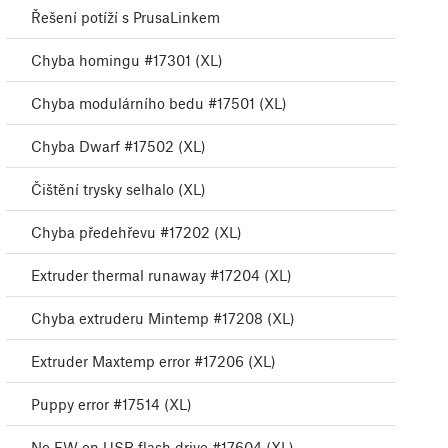
Řešení potíží s PrusaLinkem
Chyba homingu #17301 (XL)
Chyba modulárního bedu #17501 (XL)
Chyba Dwarf #17502 (XL)
Čištění trysky selhalo (XL)
Chyba předehřevu #17202 (XL)
Extruder thermal runaway #17204 (XL)
Chyba extruderu Mintemp #17208 (XL)
Extruder Maxtemp error #17206 (XL)
Puppy error #17514 (XL)
No FW on USB flash drive #17604 (XL)