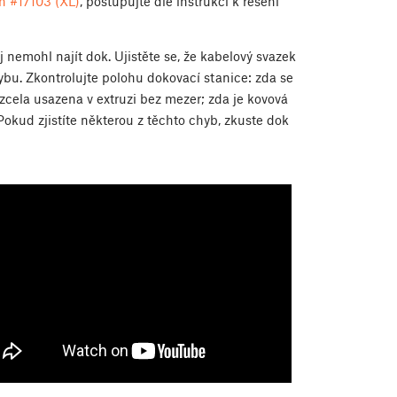
h #17103 (XL)
, postupujte dle instrukcí k řešení
 nemohl najít dok. Ujistěte se, že kabelový svazek
ybu. Zkontrolujte polohu dokovací stanice: zda se
 zcela usazena v extruzi bez mezer; zda je kovová
okud zjistíte některou z těchto chyb, zkuste dok