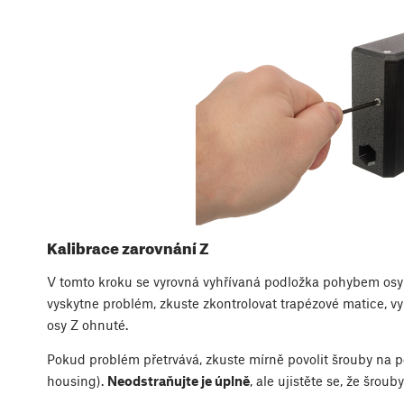
Kalibrace zarovnání Z
V tomto kroku se vyrovná vyhřívaná podložka pohybem osy 
vyskytne problém, zkuste zkontrolovat trapézové matice, v
osy Z ohnuté.
Pokud problém přetrvává, zkuste mírně povolit šrouby na po
housing).
Neodstraňujte je úplně
, ale ujistěte se, že šrou