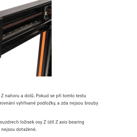
Z nahoru a dolů. Pokud se při tomto testu
yrovnání vyhřívané podložky, a zda nejsou šrouby
uzdrech ložisek osy Z (díl Z axis bearing
by nejsou dotažené.