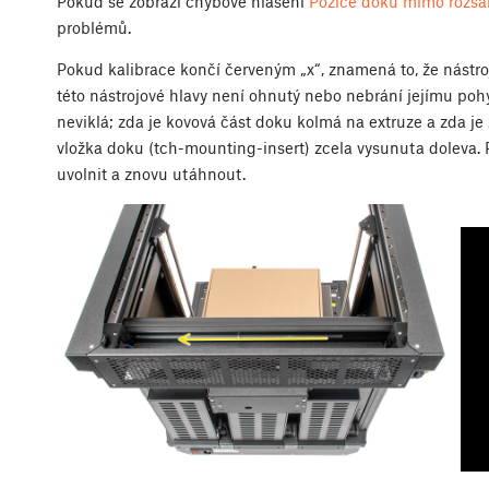
Pokud se zobrazí chybové hlášení
Pozice doku mimo rozsa
problémů.
Pokud kalibrace končí červeným „x“, znamená to, že nástroj
této nástrojové hlavy není ohnutý nebo nebrání jejímu poh
neviklá; zda je kovová část doku kolmá na extruze a zda je
vložka doku (tch-mounting-insert) zcela vysunuta doleva. P
uvolnit a znovu utáhnout.