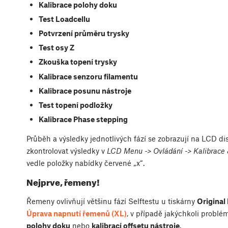
Kalibrace polohy doku
Test Loadcellu
Potvrzení průměru trysky
Test osy Z
Zkouška topení trysky
Kalibrace senzoru filamentu
Kalibrace posunu nástroje
Test topení podložky
Kalibrace Phase stepping
Průběh a výsledky jednotlivých fází se zobrazují na LCD di
zkontrolovat výsledky v
LCD Menu -> Ovládání -> Kalibrace 
vedle položky nabídky červené „x“.
Nejprve, řemeny!
Řemeny ovlivňují většinu fází Selftestu u tiskárny
Original
Úprava napnutí řemenů (XL)
, v případě jakýchkoli problé
polohy doku
nebo
kalibrací offsetu nástroje
.