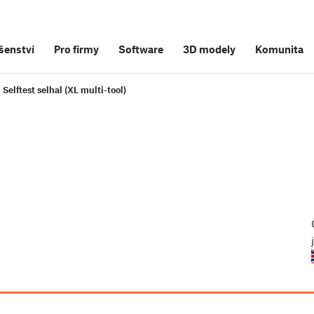
šenství
Pro firmy
Software
3D modely
Komunita
Selftest selhal (XL multi-tool)