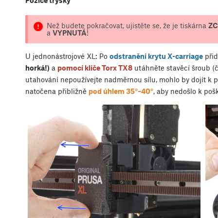
Pozice trysky
Než budete pokračovat, ujistěte se, že je tiskárna
ZC
a
VYPNUTÁ
!
U jednonástrojové XL: Po
odstranění krytu X-carriage
přid
horká!)
a
pomocí klíče Torx TX8
utáhněte stavěcí šroub (če
utahování nepoužívejte nadměrnou sílu, mohlo by dojít k p
natočena přibližně
pod úhlem 35°–40°
, aby nedošlo k poš