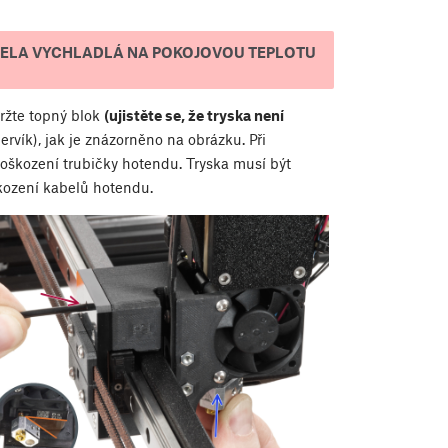
ELA VYCHLADLÁ NA POKOJOVOU TEPLOTU
ržte topný blok
(ujistěte se, že tryska není
rvík), jak je znázorněno na obrázku. Při
oškození trubičky hotendu. Tryska musí být
kození kabelů hotendu.