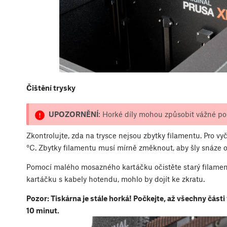
Čištění trysky
UPOZORNĚNÍ
: Horké díly mohou způsobit vážné po
Zkontrolujte, zda na trysce nejsou zbytky filamentu. Pro vyč
°C. Zbytky filamentu musí mírně změknout, aby šly snáze o
Pomocí malého mosazného kartáčku očistěte starý filament
kartáčku s kabely hotendu, mohlo by dojít ke zkratu.
Pozor: Tiskárna je stále horká! Počkejte, až všechny části
10 minut.