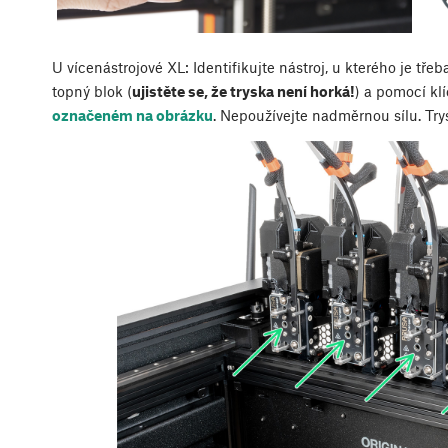
U vícenástrojové XL: Identifikujte nástroj, u kterého je třeba
topný blok (
ujistěte se, že tryska není horká!
) a pomocí kl
označeném na obrázku
. Nepoužívejte nadměrnou sílu. Try