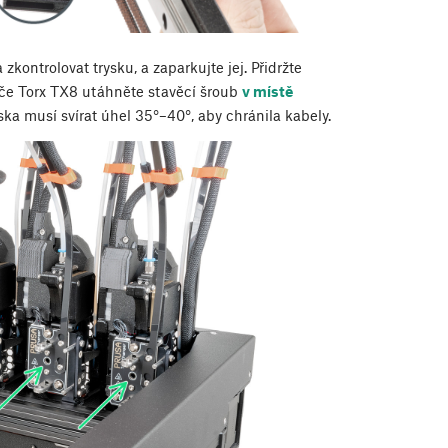
 zkontrolovat trysku, a zaparkujte jej. Přidržte
íče Torx TX8 utáhněte stavěcí šroub
v místě
ska musí svírat úhel 35°–40°, aby chránila kabely.