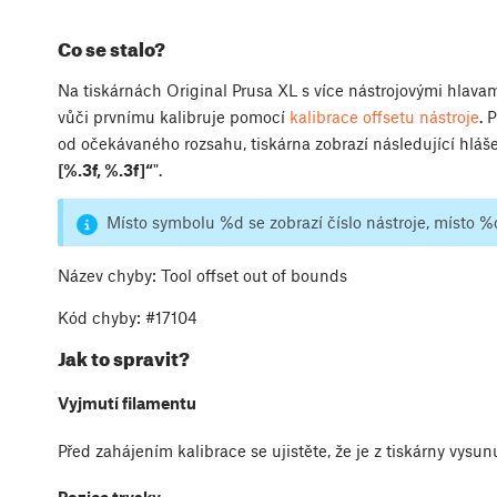
Co se stalo?
Na tiskárnách Original Prusa XL s více nástrojovými hlavami
vůči prvnímu kalibruje pomocí
kalibrace offsetu nástroje
. 
od očekávaného rozsahu, tiskárna zobrazí následující hláše
[%.3f, %.3f]“
".
Místo symbolu %d se zobrazí číslo nástroje, místo %
Název chyby: Tool offset out of bounds
Kód chyby: #17104
Jak to spravit?
Vyjmutí filamentu
Před zahájením kalibrace se ujistěte, že je z tiskárny vysun