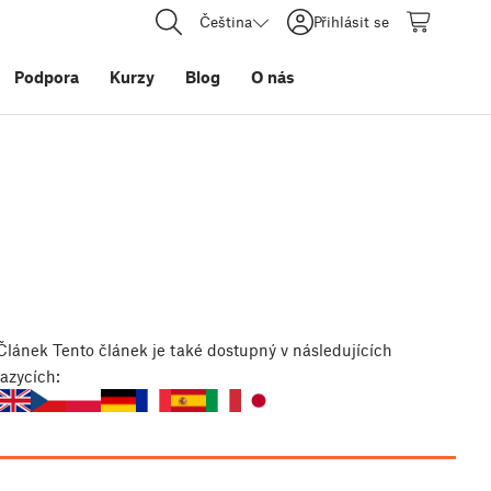
Čeština
Přihlásit se
Podpora
Kurzy
Blog
O nás
Článek
Tento článek je také dostupný v následujících
jazycích: