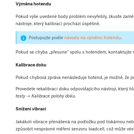
Výměna hotendu
Pokud výše uvedené body problém nevyřešily, zkuste zaměn
nástroje, který kalibrací prochází úspěšně.
Postupujte podle
návodu na výměnu hotendu
.
Pokud se chyba „přesune“ spolu s hotendem, kontaktujte 
Kalibrace doku
Pokud chybová zpráva nenásleduje hotend, je možné, že pr
Provedete rekalibraci doku odpovídajícího nástroji, který h
testy -> Kalibrace polohy doku
.
Snížení vibrací
Jakákoli vibrace přenášená na podložku pod tiskárnou ne
způsobit nesprávné měření senzoru loadcell, což může vést