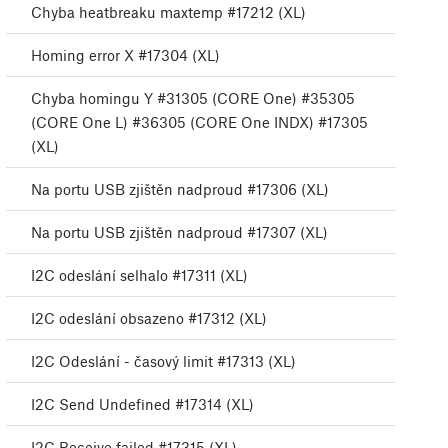
Chyba heatbreaku maxtemp #17212 (XL)
Homing error X #17304 (XL)
Chyba homingu Y #31305 (CORE One) #35305
(CORE One L) #36305 (CORE One INDX) #17305
(XL)
Na portu USB zjištěn nadproud #17306 (XL)
Na portu USB zjištěn nadproud #17307 (XL)
I2C odeslání selhalo #17311 (XL)
I2C odeslání obsazeno #17312 (XL)
I2C Odeslání - časový limit #17313 (XL)
I2C Send Undefined #17314 (XL)
I2C Receive failed #17315 (XL)