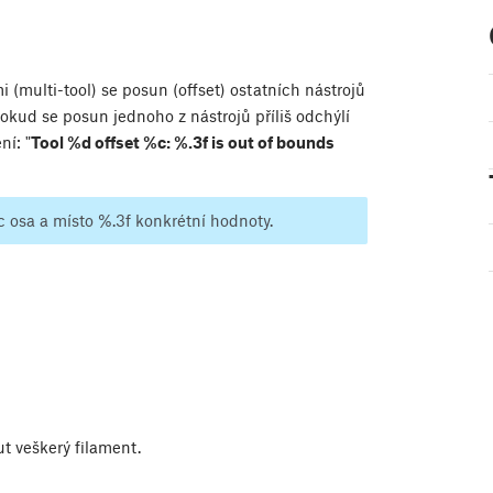
 (multi-tool) se posun (offset) ostatních nástrojů
Pokud se posun jednoho z nástrojů příliš odchýlí
ní: "
Tool %d offset %c: %.3f is out of bounds
c osa a místo %.3f konkrétní hodnoty.
ut veškerý filament.