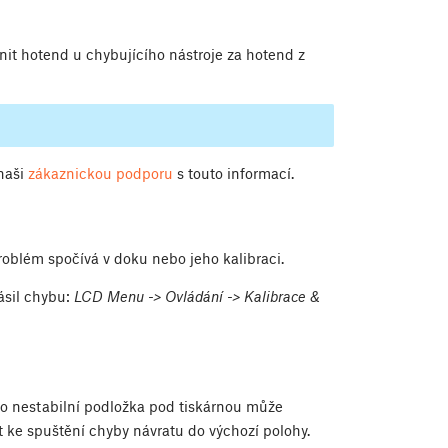
it hotend u chybujícího nástroje za hotend z
naši
zákaznickou podporu
s touto informací.
oblém spočívá v doku nebo jeho kalibraci.
lásil chybu:
LCD Menu -> Ovládání -> Kalibrace &
bo nestabilní podložka pod tiskárnou může
 ke spuštění chyby návratu do výchozí polohy.