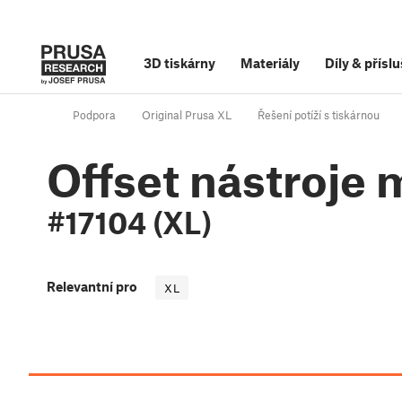
3D tiskárny
Materiály
Díly
&
příslu
Podpora
Original Prusa XL
Řešení potíží s tiskárnou
Offset nástroje
#17104 (XL)
Relevantní pro
XL