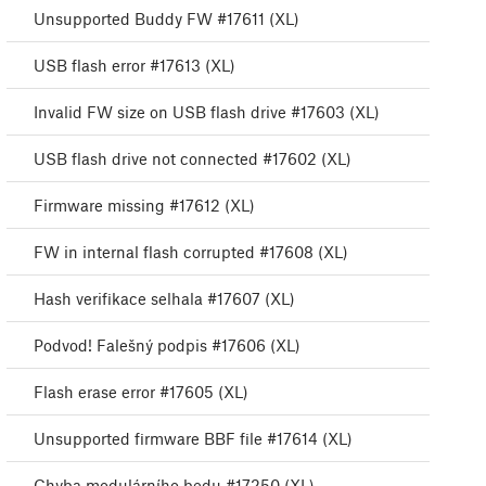
Unsupported Buddy FW #17611 (XL)
USB flash error #17613 (XL)
Invalid FW size on USB flash drive #17603 (XL)
USB flash drive not connected #17602 (XL)
Firmware missing #17612 (XL)
FW in internal flash corrupted #17608 (XL)
Hash verifikace selhala #17607 (XL)
Podvod! Falešný podpis #17606 (XL)
Flash erase error #17605 (XL)
Unsupported firmware BBF file #17614 (XL)
Chyba modulárního bedu #17250 (XL)