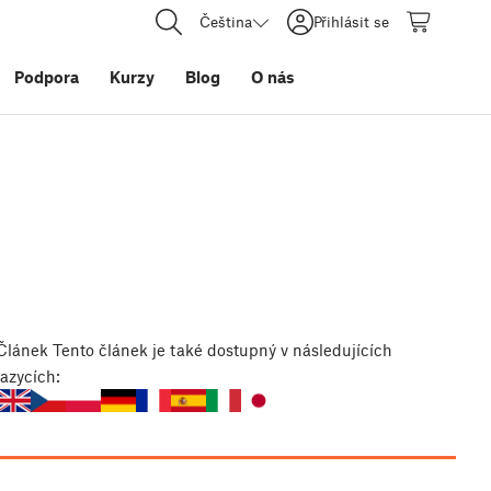
Čeština
Přihlásit se
Podpora
Kurzy
Blog
O nás
Článek
Tento článek je také dostupný v následujících
jazycích: