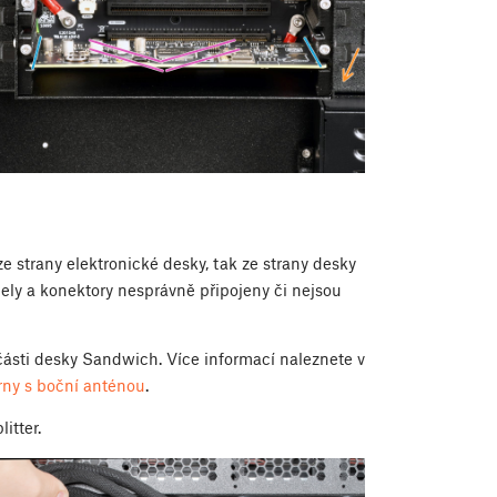
ze strany elektronické desky, tak ze strany desky
ely a konektory nesprávně připojeny či nejsou
 části desky Sandwich. Více informací naleznete v
rny s boční anténou
.
litter.