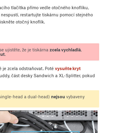
acího tlačítka přímo vedle otočného knoflíku,
p nespustí, restartujte tiskárnu pomocí stejného
iskněte otočný knoflík.
 ujistěte, že je tiskárna
zcela vychladlá
,
nut
.
é je zcela odstraňovat. Poté
vysuňte kryt
uddy, část desky Sandwich a XL-Splitter, pokud
(single-head a dual-head)
nejsou
vybaveny