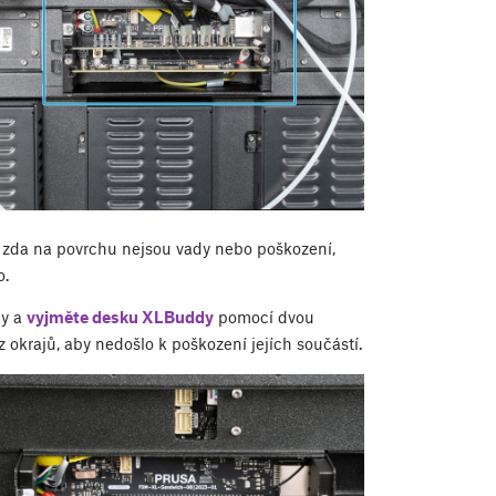
e, zda na povrchu nejsou vady nebo poškození,
o.
y a
vyjměte desku XLBuddy
pomocí dvou
z okrajů, aby nedošlo k poškození jejích součástí.