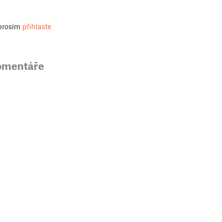
 prosím
přihlaste
omentáře