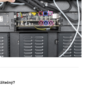
užitečný?