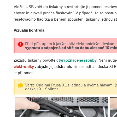
Vložte USB zpět do tiskárny a restartujte ji pomocí resetov
abyste iniciovali proces flashování. V případě, že se postu
resetovacího tlačítka a během spouštění tiskárny jednou st
Vizuální kontrola
Před přístupem k jakýmkoliv elektronickým deskám se
vypnutá a odpojená od sítě po dobu alespoň 10 mi
Zezadu tiskárny povolte
čtyři označené šrouby
. Není nutn
elektroniky
, abyste jej odstranili
. Tím se odhalí deska XLB
je přítomen.
Verze Original Prusa XL s jednou a dvěma hlavami 
deskou XL-Splitter.