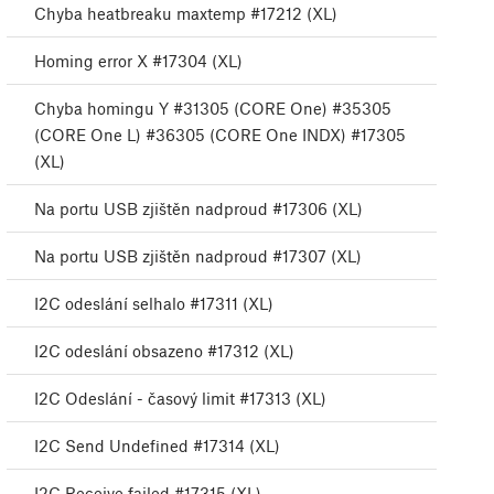
Chyba heatbreaku maxtemp #17212 (XL)
Homing error X #17304 (XL)
Chyba homingu Y #31305 (CORE One) #35305
(CORE One L) #36305 (CORE One INDX) #17305
(XL)
Na portu USB zjištěn nadproud #17306 (XL)
Na portu USB zjištěn nadproud #17307 (XL)
I2C odeslání selhalo #17311 (XL)
I2C odeslání obsazeno #17312 (XL)
I2C Odeslání - časový limit #17313 (XL)
I2C Send Undefined #17314 (XL)
I2C Receive failed #17315 (XL)