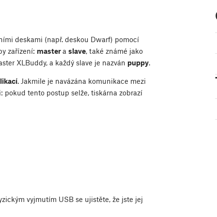
rními deskami (např. deskou Dwarf) pomocí
y zařízení:
master
a
slave
, také známé jako
master XLBuddy, a každý slave je nazván
puppy
.
likací
. Jakmile je navázána komunikace mezi
: pokud tento postup selže, tiskárna zobrazí
yzickým vyjmutím USB se ujistěte, že jste jej