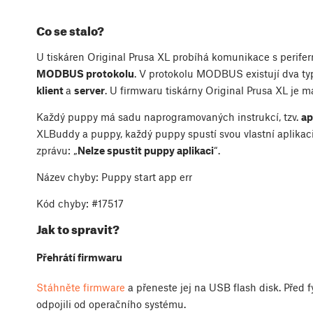
Co se stalo?
U tiskáren Original Prusa XL probíhá komunikace s perife
MODBUS protokolu
. V protokolu MODBUS existují dva typ
klient
a
server
. U firmwaru tiskárny Original Prusa XL je 
Každý puppy má sadu naprogramovaných instrukcí, tzv.
ap
XLBuddy a puppy, každý puppy spustí svou vlastní aplikaci
zprávu: „
Nelze spustit puppy aplikaci
“.
Název chyby: Puppy start app err
Kód chyby: #17517
Jak to spravit?
Přehrátí firmwaru
Stáhněte firmware
a přeneste jej na USB flash disk. Před f
odpojili od operačního systému.