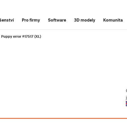
šenství
Pro firmy
Software
3D modely
Komunita
Puppy error #17517 (XL)