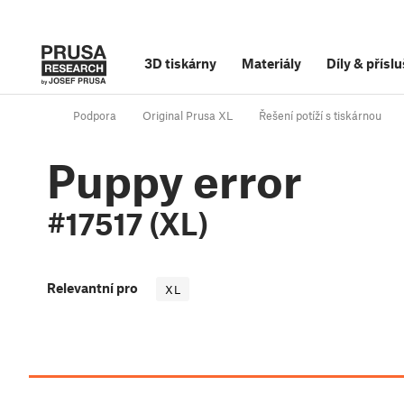
3D tiskárny
Materiály
Díly
&
příslu
Podpora
Original Prusa XL
Řešení potíží s tiskárnou
Puppy error
#17517 (XL)
Relevantní pro
XL