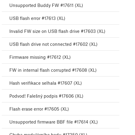
Unsupported Buddy FW #17611 (XL)
USB flash error #17613 (XL)
Invalid FW size on USB flash drive #17603 (XL)
USB flash drive not connected #17602 (XL)
Firmware missing #17612 (XL)
FW in internal flash corrupted #17608 (XL)
Hash verifikace selhala #17607 (XL)
Podvod! Falešný podpis #17606 (XL)
Flash erase error #17605 (XL)
Unsupported firmware BBF file #17614 (XL)
Chyba modulárního bedu #17250 (XL)