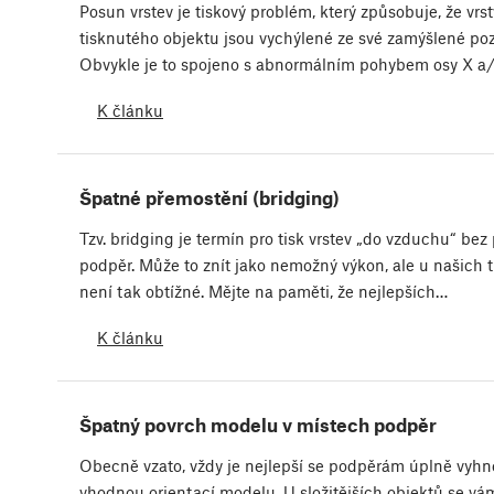
Posun vrstev je tiskový problém, který způsobuje, že vrst
tisknutého objektu jsou vychýlené ze své zamýšlené po
Obvykle je to spojeno s abnormálním pohybem osy X 
K článku
Špatné přemostění (bridging)
Tzv. bridging je termín pro tisk vrstev „do vzduchu“ bez 
podpěr. Může to znít jako nemožný výkon, ale u našich t
není tak obtížné. Mějte na paměti, že nejlepších…
K článku
Špatný povrch modelu v místech podpěr
Obecně vzato, vždy je nejlepší se podpěrám úplně vyhn
vhodnou orientací modelu. U složitějších objektů se vám