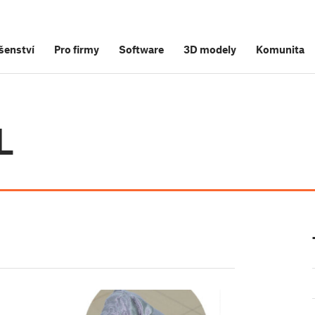
šenství
Pro firmy
Software
3D modely
Komunita
L