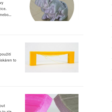
vy
zice.
a/nebo…
použití
iskáren to
out
 to ale