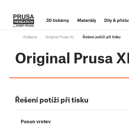
3D tiskárny
Materiály
Díly
&
příslu
Podpora
Original Prusa XL
Řešení potíží při tisku
Original Prusa X
Řešení potíží při tisku
Posun vrstev