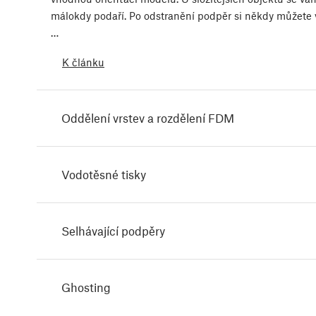
málokdy podaří. Po odstranění podpěr si někdy můžete 
…
K článku
Oddělení vrstev a rozdělení FDM
Vodotěsné tisky
Selhávající podpěry
Ghosting