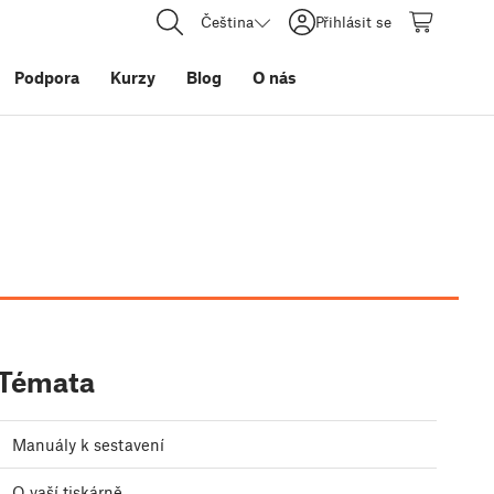
Čeština
Přihlásit se
Podpora
Kurzy
Blog
O nás
Témata
Manuály k sestavení
O vaší tiskárně