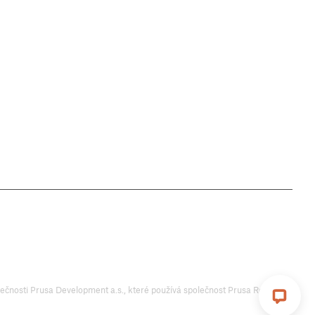
 Prusa Development a.s., které používá společnost Prusa Research