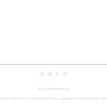
© Prusa Research a.s.
PRUSA 3D ® A PRUSAMENT® jsou registrované ochranné známky společnosti