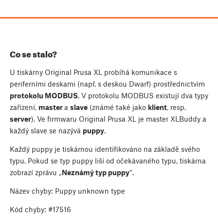
Co se stalo?
U tiskárny Original Prusa XL probíhá komunikace s
periferními deskami (např. s deskou Dwarf) prostřednictvím
protokolu MODBUS
. V protokolu MODBUS existují dva typy
zařízení,
master
a
slave
(známé také jako
klient
, resp.
server
). Ve firmwaru Original Prusa XL je master XLBuddy a
každý slave se nazývá
puppy
.
Každý puppy je tiskárnou identifikováno na základě svého
typu. Pokud se typ puppy liší od očekávaného typu, tiskárna
zobrazí zprávu „
Neznámý typ puppy
“.
Název chyby: Puppy unknown type
Kód chyby: #17516