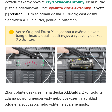
Zezadu tiskárny povolte
čtyři označené šrouby
. Není nutné
je zcela odstraňovat. Poté
vysuňte kryt elektroniky
, abyste
jej odstranili
. Tím se odhalí deska XLBuddy, část desky
Sandwich a XL-Splitter, pokud je přítomen.
Verze Original Prusa XL s jednou a dvěma hlavami
(single-head a dual-head)
nejsou
vybaveny deskou
XL-Splitter.
Zkontrolujte desky, zejména desku
XLBuddy
. Zkontrolujte,
zda na povrchu nejsou vady nebo poškození, například
oddělená součástka nebo viditelně spálené místo.