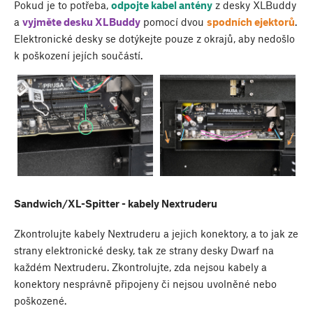
Pokud je to potřeba,
odpojte kabel antény
z desky XLBuddy
a
vyjměte desku XLBuddy
pomocí dvou
spodních ejektorů
.
Elektronické desky se dotýkejte pouze z okrajů, aby nedošlo
k poškození jejích součástí.
Sandwich/XL-Spitter - kabely Nextruderu
Zkontrolujte kabely Nextruderu a jejich konektory, a to jak ze
strany elektronické desky, tak ze strany desky Dwarf na
každém Nextruderu. Zkontrolujte, zda nejsou kabely a
konektory nesprávně připojeny či nejsou uvolněné nebo
poškozené.