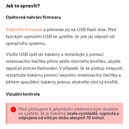
Jak to spravit?
Opětovné nahrání firmwaru
Stáhněte firmware
a přeneste jej na USB flash disk. Před
fyzickým vyjmutím USB se ujistěte, že jste jej odpojili od
operačního systému.
Vložte USB zpět do tiskárny a restartujte ji pomocí
resetovacího tlačítka přímo vedle otočného knoflíku, abyste
započali proces flashování. V případě, že se postup nespustí,
restartujte tiskárnu pomocí stejného resetovacího tlačítka a
během spouštění tiskárny jednou stiskněte otočný knoflík.
Vizuální kontrola
Před přístupem k jakýmkoliv elektronickým deskám
se ujistěte, že je tiskárna
zcela vychladlá
,
vypnutá a
odpojená od sítě po dobu alespoň 10 minut
.