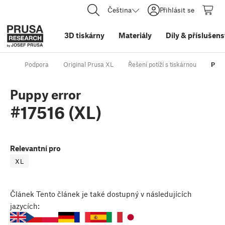
Čeština
Přihlásit se
3D tiskárny
Materiály
Díly
&
příslušens
Podpora
Original Prusa XL
Řešení potíží s tiskárnou
Pupp
Puppy error
#17516 (XL)
Relevantní pro
XL
Článek
Tento článek je také dostupný v následujících
jazycích: