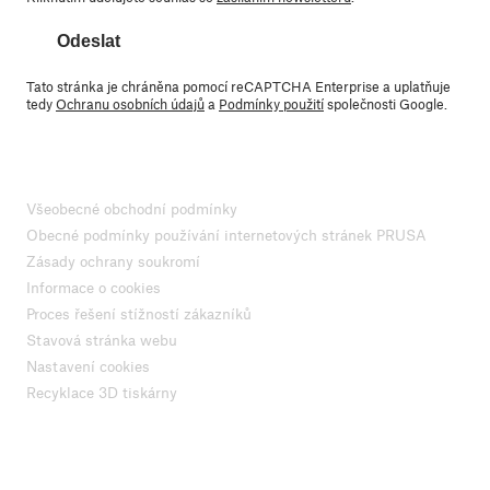
Odeslat
Tato stránka je chráněna pomocí reCAPTCHA Enterprise a uplatňuje
tedy
Ochranu osobních údajů
a
Podmínky použití
společnosti Google.
Všeobecné obchodní podmínky
Obecné podmínky používání internetových stránek PRUSA
Zásady ochrany soukromí
Informace o cookies
Proces řešení stížností zákazníků
Stavová stránka webu
Nastavení cookies
Recyklace 3D tiskárny