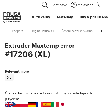
Čeština
Přihlásit se
3D tiskárny
Materiály
Díly
&
příslušens
Podpora
Original Prusa XL
Řešení potíží s tiskárnou
Extr
Extruder Maxtemp error
#17206 (XL)
Relevantní pro
XL
Článek
Tento článek je také dostupný v následujících
jazycích: