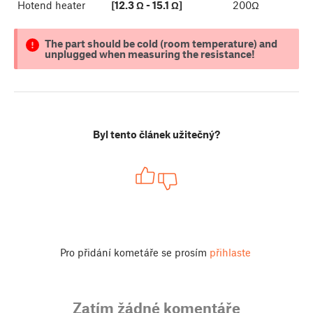
Hotend heater
[12.3 Ω - 15.1 Ω]
200Ω
The part should be cold (room temperature) and
unplugged when measuring the resistance!
Byl tento článek užitečný?
Pro přidání kometáře se prosím
přihlaste
Zatím žádné komentáře