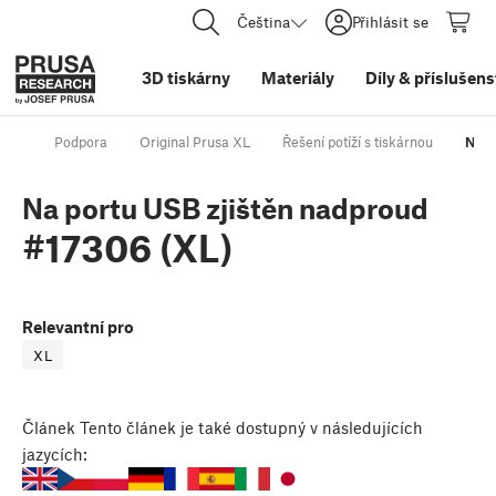
Čeština
Přihlásit se
3D tiskárny
Materiály
Díly
&
příslušens
Podpora
Original Prusa XL
Řešení potíží s tiskárnou
Na p
Na portu USB zjištěn nadproud
#17306 (XL)
Relevantní pro
XL
Článek
Tento článek je také dostupný v následujících
jazycích: