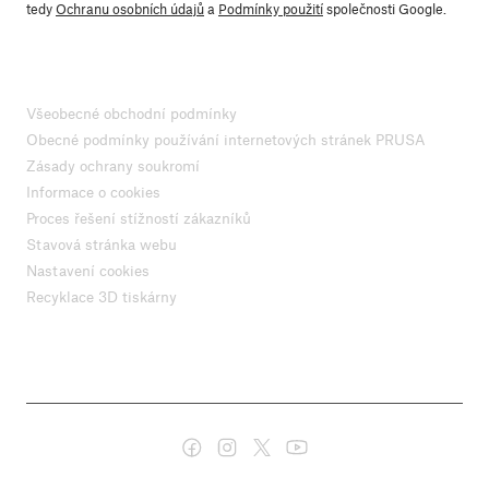
tedy
Ochranu osobních údajů
a
Podmínky použití
společnosti Google.
Všeobecné obchodní podmínky
Obecné podmínky používání internetových stránek PRUSA
Zásady ochrany soukromí
Informace o cookies
Proces řešení stížností zákazníků
Stavová stránka webu
Nastavení cookies
Recyklace 3D tiskárny