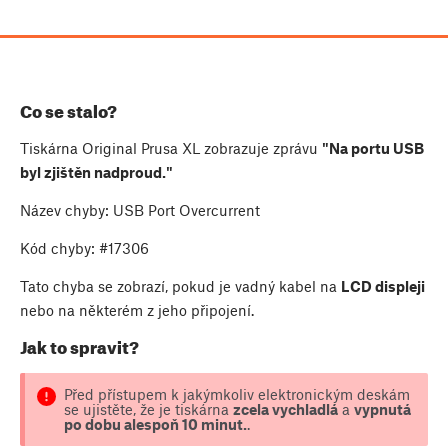
Co se stalo?
Tiskárna Original Prusa XL zobrazuje zprávu
"Na portu USB
byl zjištěn nadproud."
Název chyby: USB Port Overcurrent
Kód chyby: #17306
Tato chyba se zobrazí, pokud je vadný kabel na
LCD displeji
nebo na některém z jeho připojení.
Jak to spravit?
Před přístupem k jakýmkoliv elektronickým deskám
se ujistěte, že je tiskárna
zcela vychladlá
a
vypnutá
po dobu alespoň 10 minut.
.