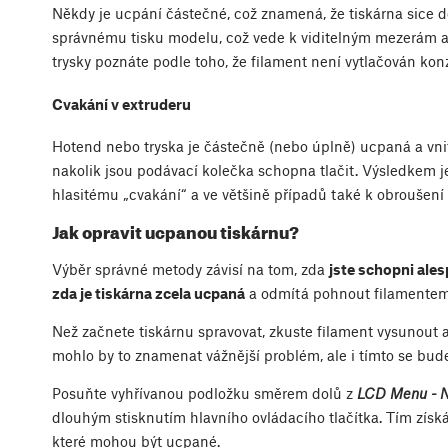
Někdy je ucpání částečné, což znamená, že tiskárna sice do
správnému tisku modelu, což vede k viditelným mezerám 
trysky poznáte podle toho, že filament není vytlačován konz
Cvakání v extruderu
Hotend nebo tryska je částečně (nebo úplně) ucpaná a vnitř
nakolik jsou podávací kolečka schopna tlačit. Výsledkem je
hlasitému „cvakání“ a ve většině případů také k obroušení 
Jak opravit ucpanou tiskárnu?
Výběr správné metody závisí na tom, zda
jste schopni ale
zda je tiskárna zcela ucpaná
a odmítá pohnout filamentem b
Než začnete tiskárnu spravovat, zkuste filament vysunout 
mohlo by to znamenat vážnější problém, ale i tímto se bu
Posuňte vyhřívanou podložku směrem dolů z
LCD Menu - Na
dlouhým stisknutím hlavního ovládacího tlačítka. Tím získ
které mohou být ucpané.