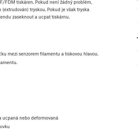
F/FDM tiskáren. Pokud není žádný problém,
n (extrudován) tryskou. Pokud je však tryska
tendu zaseknout a ucpat tiskárnu.
ičku mezi senzorem filamentu a tiskovou hlavou.
ilamentu.
ska ucpaná nebo deformovaná
dovku