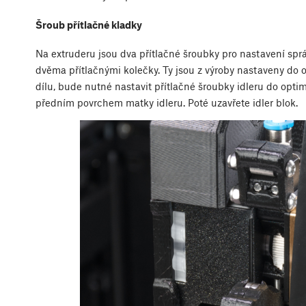
Šroub přítlačné kladky
Na extruderu jsou dva přítlačné šroubky pro nastavení sp
dvěma přítlačnými kolečky. Ty jsou z výroby nastaveny do 
dílu, bude nutné nastavit přítlačné šroubky idleru do opti
předním povrchem matky idleru. Poté uzavřete idler blok.