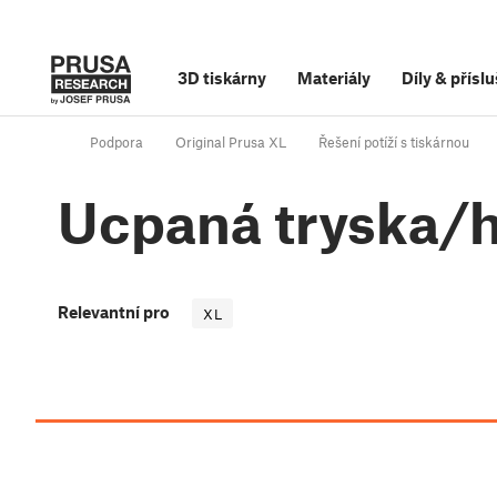
3D tiskárny
Materiály
Díly
&
příslu
Podpora
Original Prusa XL
Řešení potíží s tiskárnou
Ucpaná tryska/h
Relevantní pro
XL