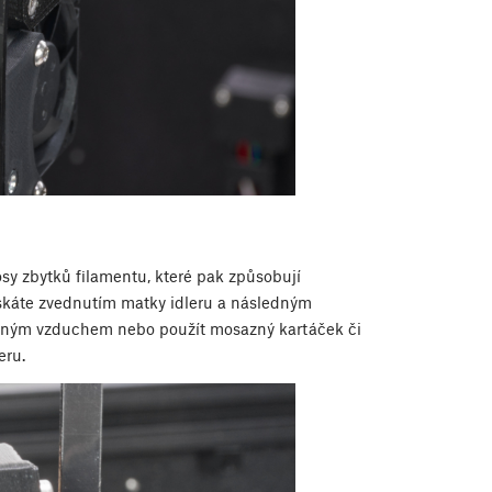
sy zbytků filamentu, které pak způsobují
ískáte zvednutím matky idleru a následným
ačeným vzduchem nebo použít mosazný kartáček či
eru.