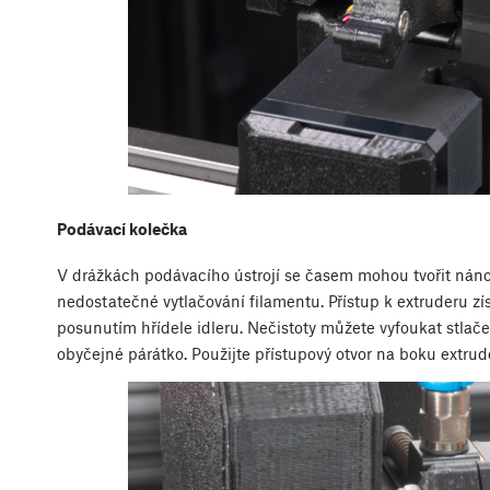
Podávací kolečka
V drážkách podávacího ústrojí se časem mohou tvořit náno
nedostatečné vytlačování filamentu. Přístup k extruderu z
posunutím hřídele idleru. Nečistoty můžete vyfoukat stl
obyčejné párátko. Použijte přístupový otvor na boku extrud