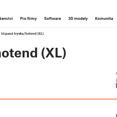
šenství
Pro firmy
Software
3D modely
Komunita
Ucpaná tryska/hotend (XL)
otend (XL)