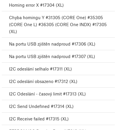
Homing error X #17304 (XL)
Chyba homingu Y #31305 (CORE One) #35305
(CORE One L) #36305 (CORE One INDX) #17305
(XL)
Na portu USB zjištěn nadproud #17306 (XL)
Na portu USB zjištěn nadproud #17307 (XL)
I2C odeslání selhalo #17311 (XL)
I2C odeslání obsazeno #17312 (XL)
I2C Odeslání - časový limit #17313 (XL)
I2C Send Undefined #17314 (XL)
I2C Receive failed #17315 (XL)