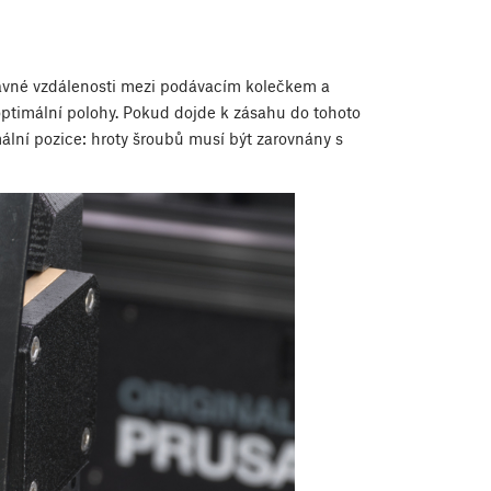
rávné vzdálenosti mezi podávacím kolečkem a
optimální polohy. Pokud dojde k zásahu do tohoto
mální pozice: hroty šroubů musí být zarovnány s