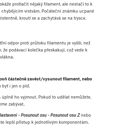
káže protlačit nějaký filament, ale nestačí to k
a chybějícím vrstvám. Počáteční známku ucpané
istentně, kroutí se a zachytává se na trysce.
ní odpor proti průtoku filamentu je vyšší, než
, že podávací kolečka přeskakují, což vede k
vlákna.
spoň částečně zavést/vysunout filament, nebo
yť i jen o píď.
a úplně ho vyjmout. Pokud to udělat nemůžete,
deme zabývat.
staveni - Posunout osu - Posunout osu Z
nebo
áte lepší přístup k jednotlivým komponentám,