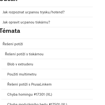
Jak rozpoznat ucpanou trysku/hotend?
Jak opravit ucpanou tiskárnu?
Témata
Řešení potíží
Řešení potíží s tiskárnou
Blob v extruderu
Použití multimetru
Řešení potíží s PrusaLinkem
Chyba homingu #17301 (XL)
Chyba modulárního bedu #17501 (XL)