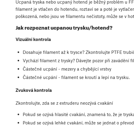
Ucpaná tryska nebo ucpaný hotend je běžný problém u FF
filament je vtlačen do hotendu, roztaví se a poté je vytlače
poškozená, nebo jsou ve filamentu nečistoty, může se v ho
Jak rozpoznat ucpanou trysku/hotend?
Vizuální kontrola
Dosahuje filament až k trysce? Zkontrolujte PTFE trub
Vychází filament z trysky? Dávejte pozor při zavádění f
Částečné ucpání - mezery a chybějící vrstvy
Částečné ucpání - filament se kroutí a lepí na trysku.
Zvuková kontrola
Zkontrolujte, zda se z extruderu neozývá cvakání
Pokud se ozývá hlasité cvakání, znamená to, že je try
Pokud se ozývá lehké cvakání, může se jednat o převo