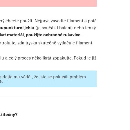
erý chcete použít. Nejprve zaveďte filament a poté
kupunkturní jehlu
(je součástí balení) nebo tenký
kat materiál, použijte ochranné rukavice.
.
rolujte, zda tryska skutečně vytlačuje filament
 a celý proces několikrát zopakujte. Pokud je již
 dejte mu vědět, že jste se pokusili problém
e.
užitečný?