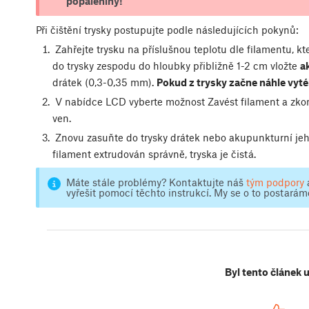
popáleniny!
Při čištění trysky postupujte podle následujících pokynů:
Zahřejte trysku na příslušnou teplotu dle filamentu, kt
do trysky zespodu do hloubky přibližně 1-2 cm vložte
a
drátek (0,3-0,35 mm).
Pokud z trysky začne náhle vyté
V nabídce LCD vyberte možnost Zavést filament a zkont
ven.
Znovu zasuňte do trysky drátek nebo akupunkturní jehlu
filament extrudován správně, tryska je čistá.
Máte stále problémy? Kontaktujte náš
tým podpory
a
vyřešit pomocí těchto instrukcí. My se o to postarám
Byl tento článek 