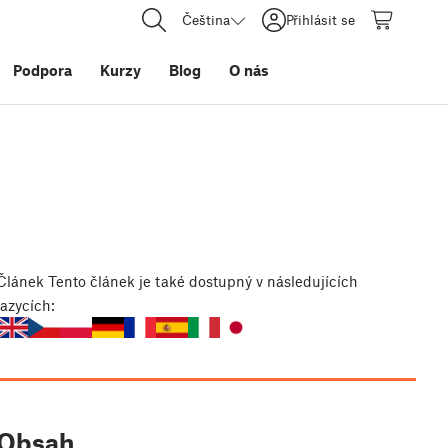
Čeština
Přihlásit se
Podpora
Kurzy
Blog
O nás
Článek
Tento článek je také dostupný v následujících
jazycích:
Obsah