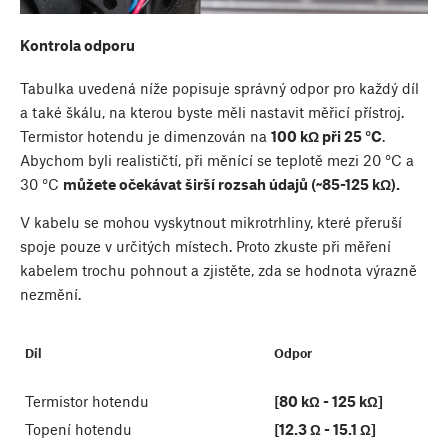
Kontrola odporu
Tabulka uvedená níže popisuje správný odpor pro každý díl
a také škálu, na kterou byste měli nastavit měřicí přístroj.
Termistor hotendu je dimenzován na
100 kΩ při 25 °C
.
Abychom byli realističtí, při měnící se teplotě mezi 20 °C a
30 °C
můžete očekávat širší rozsah údajů (~85-125 kΩ).
V kabelu se mohou vyskytnout mikrotrhliny, které přeruší
spoje pouze v určitých místech. Proto zkuste při měření
kabelem trochu pohnout a zjistěte, zda se hodnota výrazně
nezmění.
Díl
Odpor
Termistor hotendu
[80 kΩ - 125 kΩ]
Topení hotendu
[12.3 Ω - 15.1 Ω]