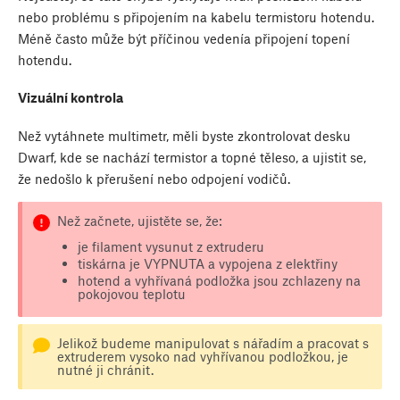
nebo problému s připojením na kabelu termistoru hotendu.
Méně často může být příčinou vedenía připojení topení
hotendu.
Vizuální kontrola
Než vytáhnete multimetr, měli byste zkontrolovat desku
Dwarf, kde se nachází termistor a topné těleso, a ujistit se,
že nedošlo k přerušení nebo odpojení vodičů.
Než začnete, ujistěte se, že:
je filament vysunut z extruderu
tiskárna je VYPNUTA a vypojena z elektřiny
hotend a vyhřívaná podložka jsou zchlazeny na
pokojovou teplotu
Jelikož budeme manipulovat s nářadím a pracovat s
extruderem vysoko nad vyhřívanou podložkou, je
nutné ji chránit.