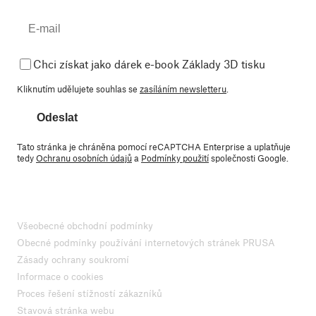
Chci získat jako dárek e-book Základy 3D tisku
Kliknutím udělujete souhlas se
zasíláním newsletteru
.
Odeslat
Tato stránka je chráněna pomocí reCAPTCHA Enterprise a uplatňuje
tedy
Ochranu osobních údajů
a
Podmínky použití
společnosti Google.
Všeobecné obchodní podmínky
Obecné podmínky používání internetových stránek PRUSA
Zásady ochrany soukromí
Informace o cookies
Proces řešení stížností zákazníků
Stavová stránka webu