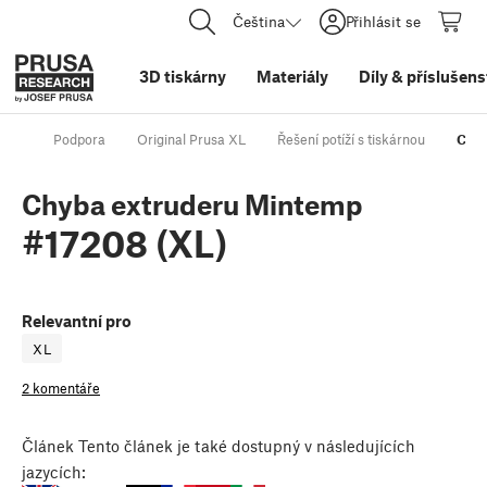
Čeština
Přihlásit se
3D tiskárny
Materiály
Díly
&
příslušens
Podpora
Original Prusa XL
Řešení potíží s tiskárnou
Chyb
Chyba extruderu Mintemp
#17208 (XL)
Relevantní pro
XL
2 komentáře
Článek
Tento článek je také dostupný v následujících
jazycích: