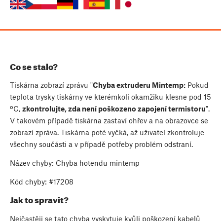
Co se stalo?
Tiskárna zobrazí zprávu "
Chyba extruderu Mintemp:
Pokud
teplota trysky tiskárny ve kterémkoli okamžiku klesne pod 15
ºC,
zkontrolujte, zda není poškozeno zapojení termistoru
".
V takovém případě tiskárna zastaví ohřev a na obrazovce se
zobrazí zpráva. Tiskárna poté vyčká, až uživatel zkontroluje
všechny součásti a v případě potřeby problém odstraní.
Název chyby: Chyba hotendu mintemp
Kód chyby: #17208
Jak to spravit?
Nejčastěji se tato chyba vyskytuje kvůli poškození kabelů