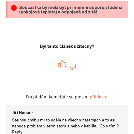
Součástka by měla být při měření odporu studená
(pokojová teplota) a odpojená od sítě!
Byl tento článek užitečný?
Pro přidání kometáře se prosím
přihlaste
Jiří Neuer
•
Stejnou chybu mi to udělá ne všechn nástrojích a to asi
nebude problém v termistoru a nebo v kablíku. Co s tím ?
Reply