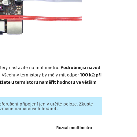
terý nastavíte na multimetru.
Podrobnější návod
.
Všechny termistory by měly mít odpor
100 kΩ při
žete u termistoru naměřit hodnotu ve větším
erušení připojení jen v určité poloze. Zkuste
ní změně naměřených hodnot.
Rozsah multimetru