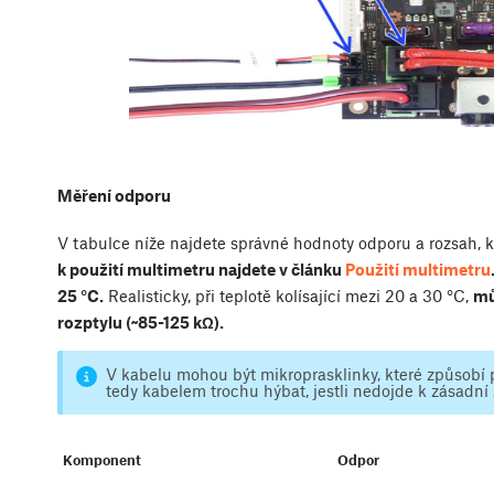
Měření odporu
V tabulce níže najdete správné hodnoty odporu a rozsah, k
k použití multimetru najdete v článku
Použití multimetru
25 °C.
Realisticky, při teplotě kolísající mezi 20 a 30 °C,
mů
rozptylu (~85-125 kΩ).
V kabelu mohou být mikroprasklinky, které způsobí př
tedy kabelem trochu hýbat, jestli nedojde k zásad
Komponent
Odpor