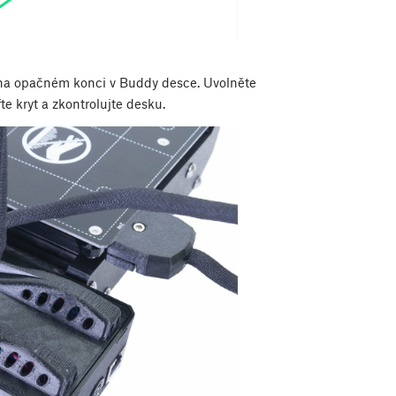
y na opačném konci v Buddy desce. Uvolněte
řte kryt a zkontrolujte desku.