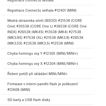
Registrace Connectu selhala
Registrace Connectu selhala #12401 (MINI)
Modrá obrazovka smrti (BSOD) #31538 (CORE
One) #35538 (CORE One L) #36538 (CORE One
INDX) #26538 (MK4S) #13538 (MK4) #27538
(MK3.9S) #17538 (XL) #21538 (MK3.9) #28538
(MK3.5S) #23538 (MK3.5) #12538 (MINI)
Chyba homingu osy Y #12305 (MINI/MINI+)
Chyba homingu osy X #12304 (MINI/MINI+)
Řešení potíží při skládání MINI/MINI+
Firmware v interní paměti flash je poškozen!
#12608 (MINI)
SD karty a USB flash disky