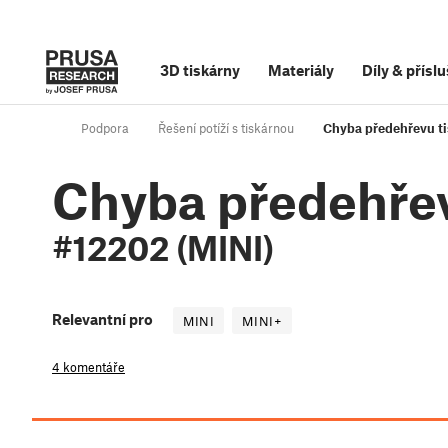
3D tiskárny
Materiály
Díly
&
příslu
Podpora
Řešení potíží s tiskárnou
Chyba předehřevu ti
Chyba předehřev
#12202 (MINI)
Relevantní pro
MINI
MINI+
4 komentáře