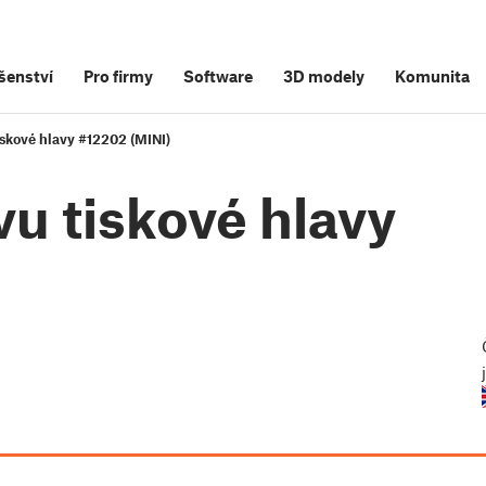
šenství
Pro firmy
Software
3D modely
Komunita
skové hlavy #12202 (MINI)
u tiskové hlavy