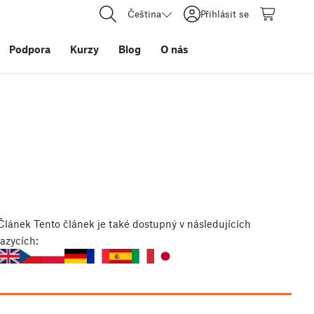
Čeština
Přihlásit se
Podpora
Kurzy
Blog
O nás
Článek
Tento článek je také dostupný v následujících
jazycích: