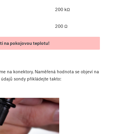
200 kΩ
200 Ω
tí na pokojovou teplotu!
íme na konektory. Naměřená hodnota se objeví na
 údajů sondy přikládejte takto: