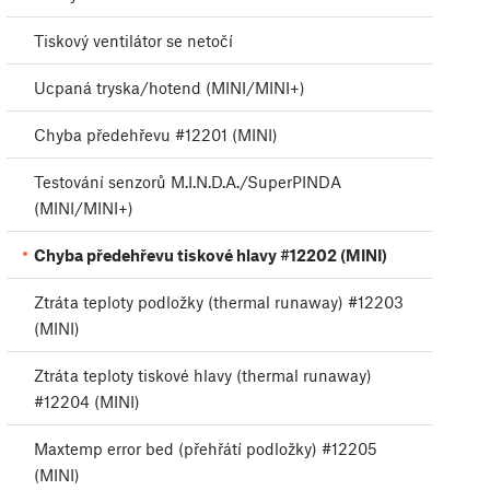
Tiskový ventilátor se netočí
Ucpaná tryska/hotend (MINI/MINI+)
Chyba předehřevu #12201 (MINI)
Testování senzorů M.I.N.D.A./SuperPINDA
(MINI/MINI+)
Chyba předehřevu tiskové hlavy #12202 (MINI)
Ztráta teploty podložky (thermal runaway) #12203
(MINI)
Ztráta teploty tiskové hlavy (thermal runaway)
#12204 (MINI)
Maxtemp error bed (přehřátí podložky) #12205
(MINI)