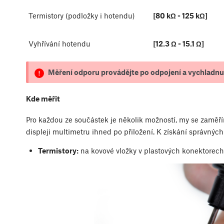
Termistory (podložky i hotendu)
[80 kΩ - 125 kΩ]
Vyhřívání hotendu
[12.3 Ω - 15.1 Ω]
Měření odporu provádějte po odpojení a vychladnu
Kde měřit
Pro každou ze součástek je několik možností, my se zaměř
displeji multimetru ihned po přiložení. K získání správných
Termistory:
na kovové vložky v plastových konektorech