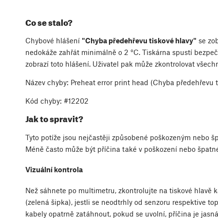
Co se stalo?
Chybové hlášení
"Chyba předehřevu tiskové hlavy"
se zo
nedokáže zahřát minimálně o 2 °C. Tiskárna spustí bezpečn
zobrazí toto hlášení. Uživatel pak může zkontrolovat všech
Název chyby: Preheat error print head (Chyba předehřevu t
Kód chyby: #12202
Jak to spravit?
Tyto potíže jsou nejčastěji způsobené poškozeným nebo š
Méně často může být příčina také v poškození nebo špatn
Vizuální kontrola
Než sáhnete po multimetru, zkontrolujte na tiskové hlavě ka
(zelená šipka), jestli se neodtrhly od senzoru respektive to
kabely opatrně zatáhnout, pokud se uvolní, příčina je jasná