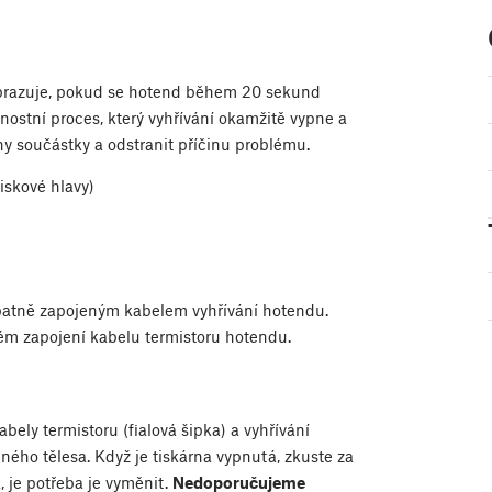
brazuje, pokud se hotend během 20 sekund
ostní proces, který vyhřívání okamžitě vypne a
ny součástky a odstranit příčinu problému.
iskové hlavy)
patně zapojeným kabelem vyhřívání hotendu.
ém zapojení kabelu termistoru hotendu.
bely termistoru (fialová šipka) a vyhřívání
pného tělesa. Když je tiskárna vypnutá, zkuste za
, je potřeba je vyměnit.
Nedoporučujeme