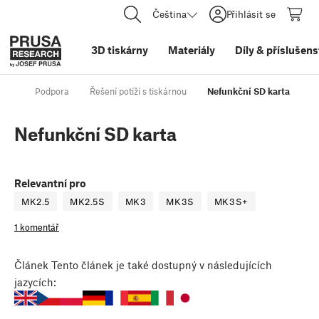
Čeština
Přihlásit se
3D tiskárny
Materiály
Díly
&
příslušens
Podpora
Řešení potíží s tiskárnou
Nefunkční SD karta
Nefunkční SD karta
Relevantní pro
MK2.5
MK2.5S
MK3
MK3S
MK3S+
1 komentář
Článek
Tento článek je také dostupný v následujících
jazycích: