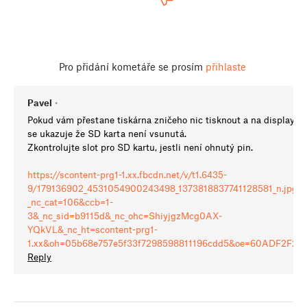
Pro přidání kometáře se prosím
přihlaste
Pavel
•
Pokud vám přestane tiskárna zničeho nic tisknout a na displayi
se ukazuje že SD karta není vsunutá.
Zkontrolujte slot pro SD kartu, jestli není ohnutý pin.
https://scontent-prg1-1.xx.fbcdn.net/v/t1.6435-
9/179136902_4531054900243498_1373818837741128581_n.jpg?
_nc_cat=106&ccb=1-
3&_nc_sid=b9115d&_nc_ohc=ShiyjgzMcg0AX-
YQkVL&_nc_ht=scontent-prg1-
1.xx&oh=05b68e757e5f33f7298598811196cdd5&oe=60ADF2F2
Reply