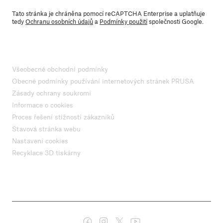
Tato stránka je chráněna pomocí reCAPTCHA Enterprise a uplatňuje
tedy
Ochranu osobních údajů
a
Podmínky použití
společnosti Google.
Všeobecné obchodní podmínky
Obecné podmínky používání internetových stránek PRUSA
Zásady ochrany soukromí
Informace o cookies
Proces řešení stížností zákazníků
Stavová stránka webu
Nastavení cookies
Recyklace 3D tiskárny