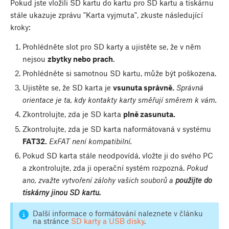
Pokud jste vložili SD kartu do kartu pro SD kartu a tiskárnu
stále ukazuje zprávu "Karta vyjmuta", zkuste následující
kroky:
Prohlédněte slot pro SD karty a ujistěte se, že v něm
nejsou
zbytky nebo prach
.
Prohlédněte si samotnou SD kartu, může být poškozena.
Ujistěte se, že SD karta je
vsunuta správně.
Správná
orientace je ta, kdy kontakty karty směřují směrem k vám.
Zkontrolujte, zda je SD karta
plně zasunuta.
Zkontrolujte, zda je SD karta naformátovaná v systému
FAT32.
ExFAT není kompatibilní.
Pokud SD karta stále neodpovídá, vložte ji do svého PC
a zkontrolujte, zda ji operační systém rozpozná.
Pokud
ano, zvažte vytvoření zálohy vašich souborů a
použijte do
tiskárny jinou SD kartu.
Další informace o formátování naleznete v článku
na stránce
SD karty a USB disky
.