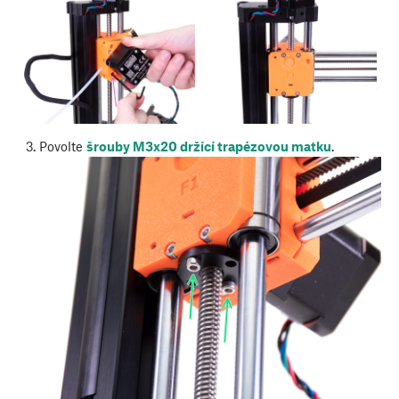
Povolte
šrouby M3x20 držící trapézovou matku
.