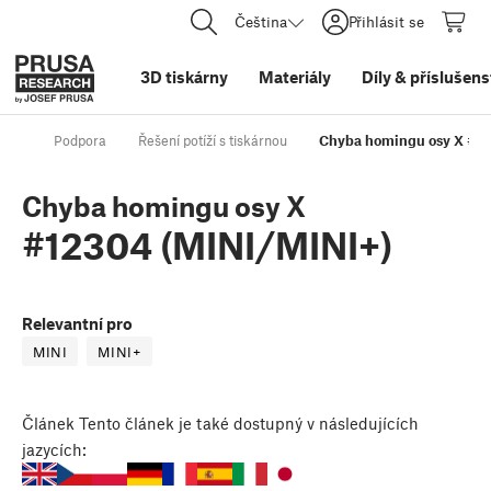
Čeština
Přihlásit se
3D tiskárny
Materiály
Díly
&
příslušens
Podpora
Řešení potíží s tiskárnou
Chyba homingu osy X #12
Chyba homingu osy X
#12304 (MINI/MINI+)
Relevantní pro
MINI
MINI+
Článek
Tento článek je také dostupný v následujících
jazycích: