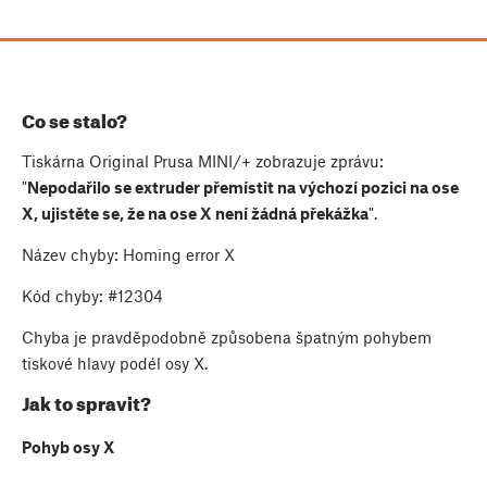
Co se stalo?
Tiskárna Original Prusa MINI/+ zobrazuje zprávu:
"
Nepodařilo se extruder přemístit na výchozí pozici na ose
X, ujistěte se, že na ose X není žádná překážka
".
Název chyby: Homing error X
Kód chyby: #12304
Chyba je pravděpodobně způsobena špatným pohybem
tiskové hlavy podél osy X.
Jak to spravit?
Pohyb osy X