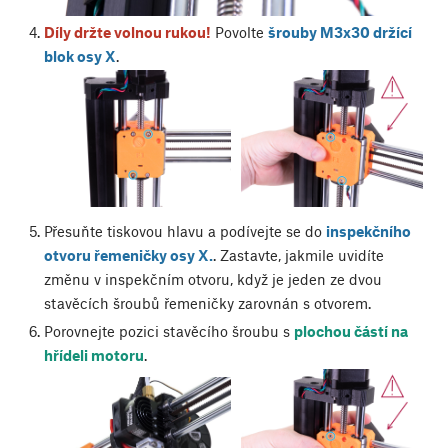
Díly držte volnou rukou!
Povolte
šrouby M3x30 držící
blok osy X
.
Přesuňte tiskovou hlavu a podívejte se do
inspekčního
otvoru řemeničky osy X.
. Zastavte, jakmile uvidíte
změnu v inspekčním otvoru, když je jeden ze dvou
stavěcích šroubů řemeničky zarovnán s otvorem.
Porovnejte pozici stavěcího šroubu s
plochou částí na
hřídeli motoru
.