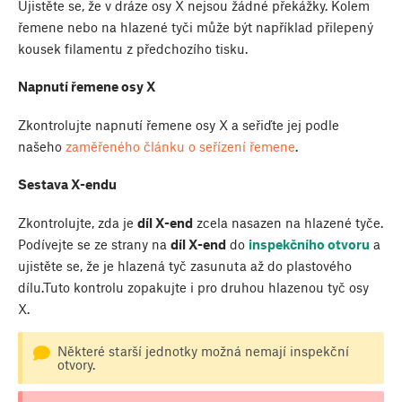
Ujistěte se, že v dráze osy X nejsou žádné překážky. Kolem
řemene nebo na hlazené tyči může být například přilepený
kousek filamentu z předchozího tisku.
Napnutí řemene osy X
Zkontrolujte napnutí řemene osy X a seřiďte jej podle
našeho
zaměřeného článku o seřízení řemene
.
Sestava X-endu
Zkontrolujte, zda je
díl X-end
zcela nasazen na hlazené tyče.
Podívejte se ze strany na
díl X-end
do
inspekčního otvoru
a
ujistěte se, že je hlazená tyč zasunuta až do plastového
dílu.Tuto kontrolu zopakujte i pro druhou hlazenou tyč osy
X.
Některé starší jednotky možná nemají inspekční
otvory.