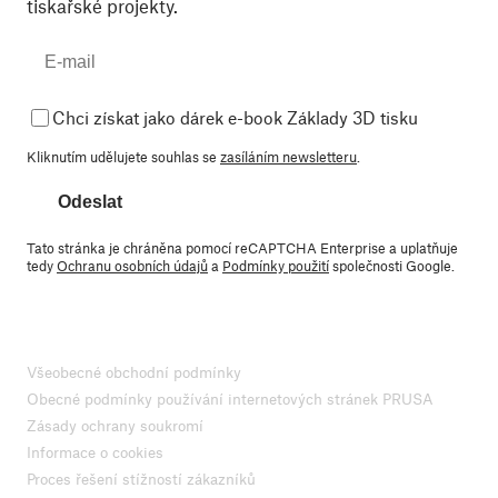
tiskařské projekty.
Chci získat jako dárek e-book Základy 3D tisku
Kliknutím udělujete souhlas se
zasíláním newsletteru
.
Odeslat
Tato stránka je chráněna pomocí reCAPTCHA Enterprise a uplatňuje
tedy
Ochranu osobních údajů
a
Podmínky použití
společnosti Google.
Všeobecné obchodní podmínky
Obecné podmínky používání internetových stránek PRUSA
Zásady ochrany soukromí
Informace o cookies
Proces řešení stížností zákazníků