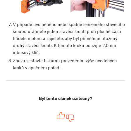
V případě uvolněného nebo špatně seřízeného stavěcího
šroubu utáhněte jeden stavěcí šroub proti ploché části
hřídele motoru a zajistěte, aby byl přiměřeně utažený i
druhý stavěcí šroub. K tomuto kroku použijte 2,0mm
inbusový klíč.
Znovu sestavte tiskárnu provedením výše uvedených
kroků v opačném pořadí.
Byl tento článek užitečný?