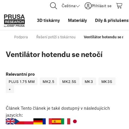
Čeština
Přihlásit se
3D tiskárny
Materiály
Díly
&
příslušens
Podpora
Řešení potíží s tiskárnou
Ventilátor hotendu se net
Ventilátor hotendu se netočí
Relevantní pro
PLUS 1.75 MM
MK2.5
MK2.5S
MK3
MK3S
+
Článek
Tento článek je také dostupný v následujících
jazycích: