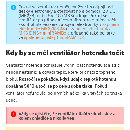
Pokud se ventilátor netočí, můžete ho odpojit od
desky elektroniky a otestovat ho s pomocí 12V DC
(MK2/S) nebo 5V DC (MK3) zdroje. Pokud se
ventilátor po připojení externího zdroje začne točit,
zkontrolujte veškeré zapojení elektroniky v
zapojení
elektroniky MK2/MK2S
or
zapojení elektroniky
MK3 EINSY miniRAMBo
a případně také pojistky
ve
spálené pojistky (miniRAMBO)
.
Kdy by se měl ventilátor hotendu točit
Ventilátor hotendu ochlazuje vrchní část hotendu (chladič
neboli heatsink) a odvádí teplo, které přichází z topného
bloku.
Roztočí se pokaždé, když údaj o teplotě hotendu
dosáhne 50°C a točí se po celou dobu tisku!
Pokud
ventilátor nefunguje, po prvních několika vrstvách se tryska
ucpe.
Vždy se ujistěte, že ventilátor tlačí vzduch skrz a
kolem chladiče a nikoliv ven.