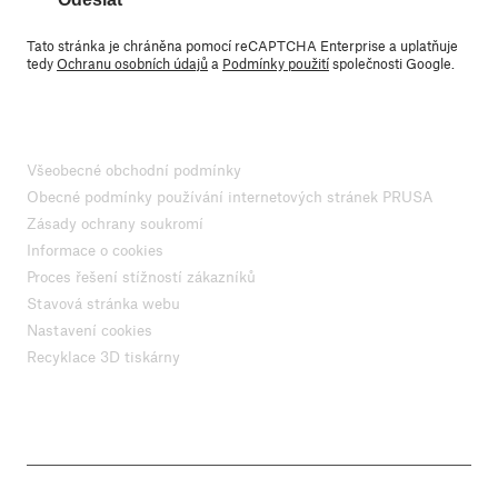
Tato stránka je chráněna pomocí reCAPTCHA Enterprise a uplatňuje
tedy
Ochranu osobních údajů
a
Podmínky použití
společnosti Google.
Všeobecné obchodní podmínky
Obecné podmínky používání internetových stránek PRUSA
Zásady ochrany soukromí
Informace o cookies
Proces řešení stížností zákazníků
Stavová stránka webu
Nastavení cookies
Recyklace 3D tiskárny