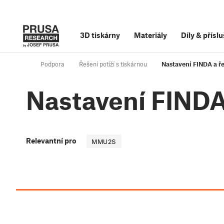
3D tiskárny
Materiály
Díly
&
příslu
Podpora
Řešení potíží s tiskárnou
Nastavení FINDA a ř
Nastavení FINDA
Relevantní pro
MMU2S