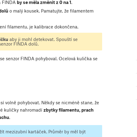
ta FINDA
by se měla změnit z 0 na 1
.
dolů
o malý kousek. Pamatujte, že filamentem
ení filamentu, je kalibrace dokončena.
ičku
aby ji mohl detekovat. Spouští se
senzor FINDA dolů.
se senzor FINDA pohyboval. Ocelová kulička se
musí volně pohybovat. Někdy se nicméně stane, že
vé kuličky nahromadí
zbytky filamentu, prach
duchu
.
ít mezizubní kartáček. Průměr by měl být