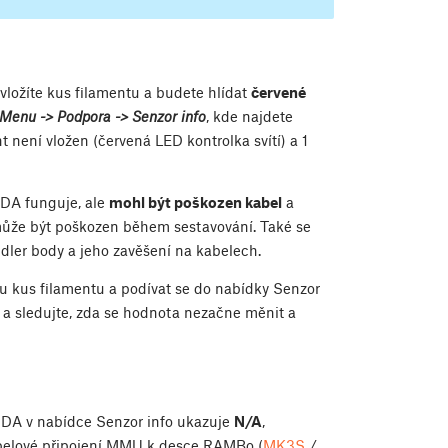
vložíte kus filamentu a budete hlídat
červené
Menu -> Podpora -> Senzor info
, kde najdete
 není vložen (červená LED kontrolka svítí) a 1
NDA funguje, ale
mohl být poškozen kabel
a
může být poškozen během sestavování. Také se
ler body a jeho zavěšení na kabelech.
oru kus filamentu a podívat se do nabídky Senzor
a sledujte, zda se hodnota nezačne měnit a
NDA v nabídce Senzor info ukazuje
N/A
,
belové připojení MMU k desce RAMBo (
MK3S
/