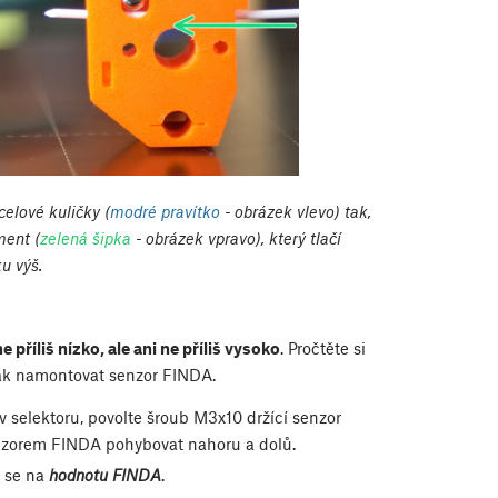
elové kuličky (
modré pravítko
- obrázek vlevo) tak,
ment (
zelená šipka
- obrázek vpravo), který tlačí
u výš.
ne příliš nízko, ale ani ne příliš vysoko
. Pročtěte si
jak namontovat senzor FINDA.
v selektoru, povolte šroub M3x10 držící senzor
enzorem FINDA pohybovat nahoru a dolů.
 se na
hodnotu FINDA
.