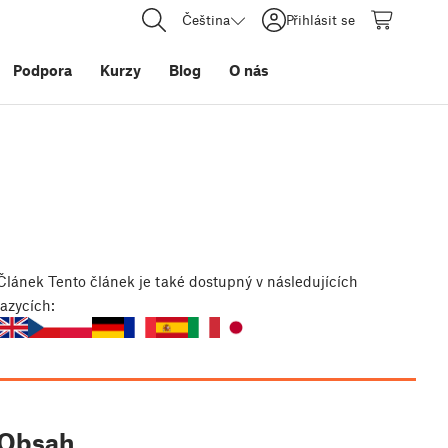
Čeština
Přihlásit se
Podpora
Kurzy
Blog
O nás
ů
Článek
Tento článek je také dostupný v následujících
jazycích:
Obsah