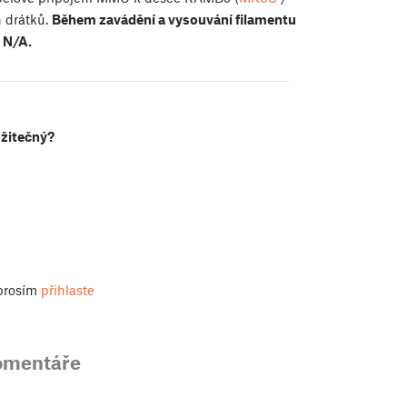
h drátků.
Během zavádění a vysouvání filamentu
 N/A.
užitečný?
 prosím
přihlaste
omentáře