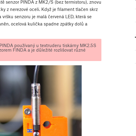
tatě senzor PINDA z MK2/S (bez termistoru), znovu
čky z nerezové oceli. Když je filament tlačen skrz
 vršku senzoru je malá červená LED, která se
raněn, ocelová kulička spadne zpátky dolů a
erPINDA používaný u textruderu tiskárny MK2.5S
orem FINDA a je důležité rozlišovat různé