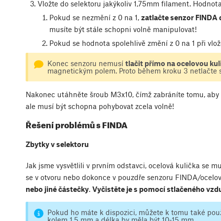
Vložte do selektoru jakýkoliv 1,75mm filament. Hodno
Pokud se nezmění z 0 na 1,
zatlačte senzor FINDA 
musíte být stále schopni volně manipulovat!
Pokud se hodnota spolehlivě změní z 0 na 1 při vlož
Konec senzoru nemusí
tlačit přímo na ocelovou kul
magnetickým polem. Proto během kroku 3 netlačte 
Nakonec utáhněte šroub M3x10, čímž zabráníte tomu, aby 
ale musí být schopna pohybovat zcela volně!
Řešení problémů s FINDA
Zbytky v selektoru
Jak jsme vysvětlili v prvním odstavci, ocelová kulička se 
se v otvoru nebo dokonce v pouzdře senzoru FINDA/ocelo
nebo jiné částečky
.
Vyčistěte je s pomocí stlačeného vz
Pokud ho máte k dispozici, můžete k tomu také použ
kolem 1,5 mm a délka by měla být 10-15 mm