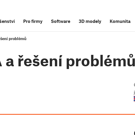
šenství
Pro firmy
Software
3D modely
Komunita
ešení problémů
 a řešení problém