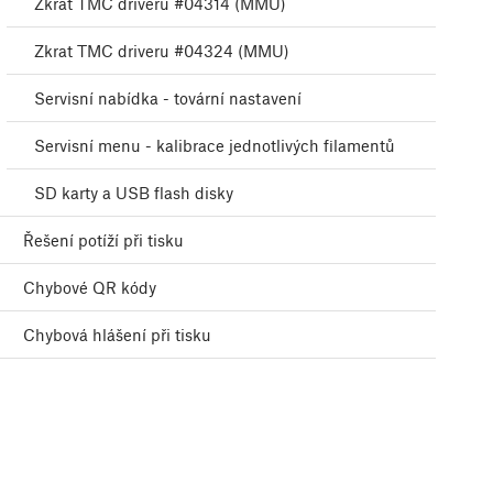
Zkrat TMC driveru #04314 (MMU)
Zkrat TMC driveru #04324 (MMU)
Servisní nabídka - tovární nastavení
Servisní menu - kalibrace jednotlivých filamentů
SD karty a USB flash disky
Řešení potíží při tisku
Chybové QR kódy
Chybová hlášení při tisku