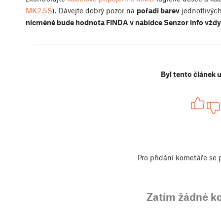
MK2.5S
). Dávejte dobrý pozor na
pořadí barev
jednotlivýc
nicméně bude hodnota FINDA v nabídce Senzor info vždy
Byl tento článek 
Pro přidání kometáře se
Zatím žádné k