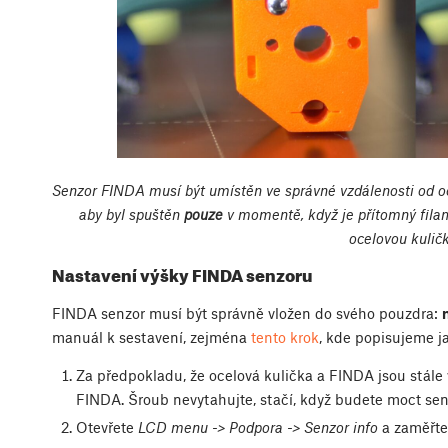
Senzor FINDA musí být umístěn ve správné vzdálenosti od oc
aby byl spuštěn
pouze
v momentě, když je přítomný fila
ocelovou kuličk
Nastavení výšky FINDA senzoru
FINDA senzor musí být správně vložen do svého pouzdra:
manuál k sestavení, zejména
tento krok
, kde popisujeme 
Za předpokladu, že ocelová kulička a FINDA jsou stále 
FINDA. Šroub nevytahujte, stačí, když budete moct s
Otevřete
LCD menu -> Podpora -> Senzor info
a zaměřte