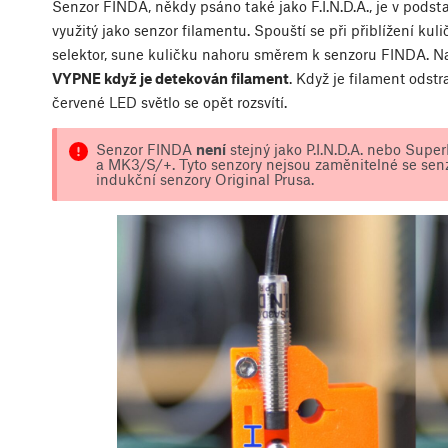
Senzor FINDA, někdy psáno také jako F.I.N.D.A., je v pods
využitý jako senzor filamentu. Spouští se při přiblížení kuli
selektor, sune kuličku nahoru směrem k senzoru FINDA. Na
VYPNE když je detekován filament
. Když je filament odst
červené LED světlo se opět rozsvítí.
Senzor FINDA
není
stejný jako P.I.N.D.A. nebo Sup
a MK3/S/+. Tyto senzory nejsou zaměnitelné se senz
indukční senzory Original Prusa.