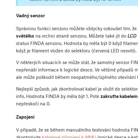
Vadný senzor
Správnou funkci senzoru můžete vždycky ozkoušet tím, že 
světélko
na vrchní straně senzoru. Můžete také jít do
LCD 
status FINDA senzoru. Hodnota by měla být 0 když filament
když je filament vložen do selektoru (červená LED nesvítí).
V některých situacích se může stát, že samotný senzor FI
nepřenáší informace k logické desce. Ve většině případů 
ale může poškodit během neopatrného/úplného otevírání Id
Nejlepší způsob, jak zkontrolovat kabel je vložit do selekt
info. Hodnota FINDA by měla být 1. Poté
zakruťte kabelem
nepřeskočí na 0.
Zapojení
V případě, že se během manuálního testování hodnota FI
zkontrolujte
kabelové připojení k MMU
logické desce a ka