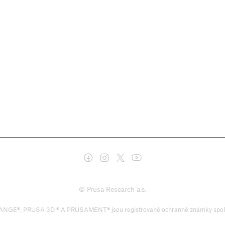
© Prusa Research a.s.
PRUSA 3D ® A PRUSAMENT® jsou registrované ochranné známky společnosti