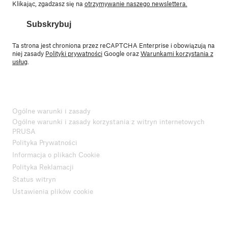
Klikając, zgadzasz się na
otrzymywanie naszego newslettera.
Subskrybuj
Ta strona jest chroniona przez reCAPTCHA Enterprise i obowiązują na
niej zasady
Polityki prywatności
Google oraz
Warunkami korzystania z
usług
.
Ogólne warunki i zasady
Ogólne warunki i zasady korzystania z witryn internetowych
PRUSA
Polityka Prywatności
Informacja o plikach Cookie
Polityka Reklamacji
Status witryn
Ustawienia plików cookie