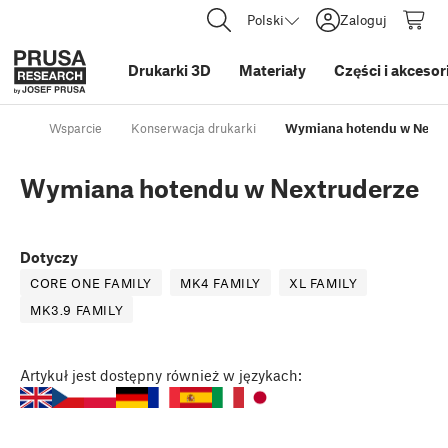
Polski
Zaloguj
Drukarki 3D
Materiały
Części i akcesor
Wsparcie
Konserwacja drukarki
Wymiana hotendu w Nextr
Wymiana hotendu w Nextruderze
Dotyczy
CORE ONE FAMILY
MK4 FAMILY
XL FAMILY
MK3.9 FAMILY
Artykuł
jest dostępny również w językach: