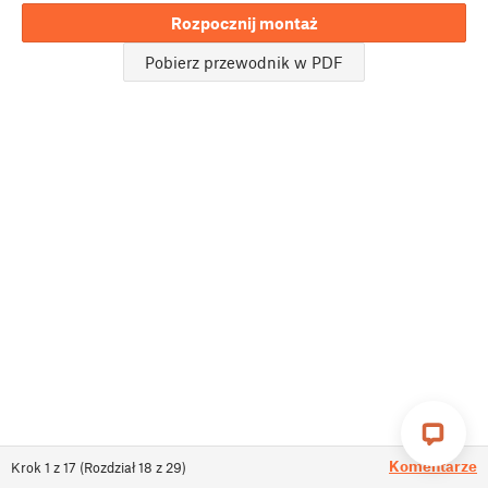
Rozpocznij montaż
Pobierz przewodnik w PDF
Komentarze
Krok
1
z
17
(
Rozdział
18
z
29
)