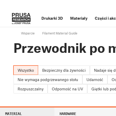
Drukarki 3D
Materiały
Części i ak
Wsparcie
Filament Material Guide
Przewodnik po m
Wszystko
Bezpieczny dla żywności
Nadaje się 
Nie wymaga podgrzewanego stołu
Udarność
Od
Rozpuszczalny
Odporność na UV
Giętki lub po
MATERIAL
HARDWARE