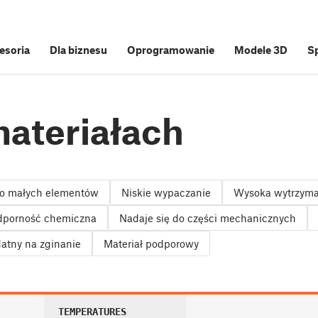
cesoria
Dla biznesu
Oprogramowanie
Modele 3D
S
ateriałach
do małych elementów
Niskie wypaczanie
Wysoka wytrzymał
porność chemiczna
Nadaje się do części mechanicznych
datny na zginanie
Materiał podporowy
TEMPERATURES