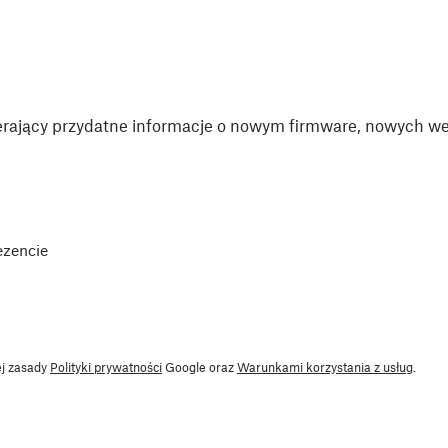
rający przydatne informacje o nowym firmware, nowych wer
ezencie
ej zasady
Polityki prywatności
Google oraz
Warunkami korzystania z usług
.