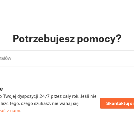
Potrzebujesz pomocy?
e
 Twojej dyspozycji 24/7 przez cały rok. Jeśli nie
leźć tego, czego szukasz, nie wahaj się
Skontaktuj si
ać z nami
.