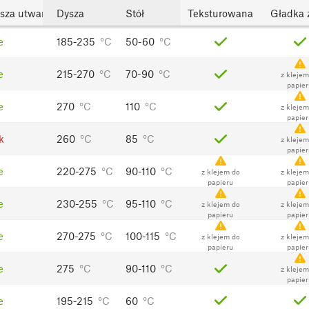
sza utwardzana
Dysza
Stół
Teksturowana
Gładka 
e
185-235
°C
50-60
°C
e
215-270
°C
70-90
°C
z klejem
papier
e
270
°C
110
°C
z klejem
papier
k
260
°C
85
°C
z klejem
papier
e
220-275
°C
90-110
°C
z klejem do
z klejem
papieru
papier
e
230-255
°C
95-110
°C
z klejem do
z klejem
papieru
papier
e
270-275
°C
100-115
°C
z klejem do
z klejem
papieru
papier
e
275
°C
90-110
°C
z klejem
papier
e
195-215
°C
60
°C