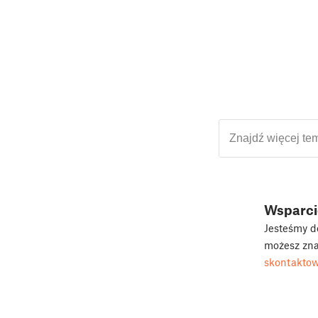
Wsparci
Jesteśmy do
możesz zna
skontaktow