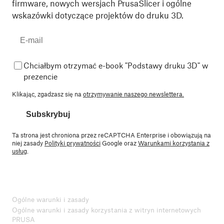
firmware, nowych wersjach PrusaSlicer i ogólne
wskazówki dotyczące projektów do druku 3D.
Chciałbym otrzymać e-book "Podstawy druku 3D" w
prezencie
Klikając, zgadzasz się na
otrzymywanie naszego newslettera.
Subskrybuj
Ta strona jest chroniona przez reCAPTCHA Enterprise i obowiązują na
niej zasady
Polityki prywatności
Google oraz
Warunkami korzystania z
usług
.
Ogólne warunki i zasady
Ogólne warunki i zasady korzystania z witryn internetowych
PRUSA