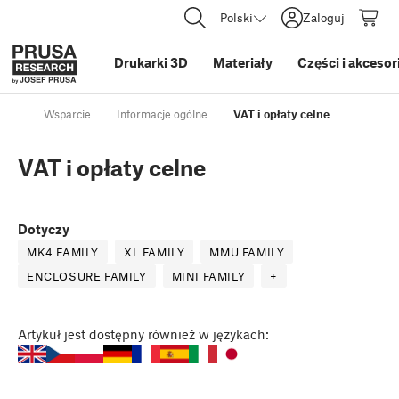
Polski
Zaloguj
Drukarki 3D
Materiały
Części i akcesor
Wsparcie
Informacje ogólne
VAT i opłaty celne
VAT i opłaty celne
Dotyczy
MK4 FAMILY
XL FAMILY
MMU FAMILY
ENCLOSURE FAMILY
MINI FAMILY
+
Artykuł
jest dostępny również w językach: