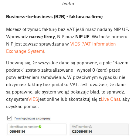
brutto
Business-to-business (B2B) - faktura na firmę
Możesz otrzymać fakturę bez VAT jeśli masz nadany NIP UE.
Wprowadź
nazwę firmy
, NIP oraz
NIP UE
. Ważność numeru
NIP jest zawsze sprawdzana w
VIES (VAT Information
Exchange System)
.
Upewnij się, że wszystkie dane są poprawne, a pole "Razem
podatek" zostało zaktualizowane i wynosi 0 (zero) przed
potwierdzeniem zamówienia. W przeciwnym wypadku nie
otrzymasz faktury bez podatku VAT. Jeśli uważasz, że dane
są poprawne, ale system wciąż pokazuje błąd, to sprawdź,
czy system
VIES
jest online lub skontaktuj się z
Live Chat
, aby
uzyskać pomoc.