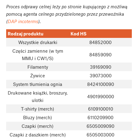
Proces odprawy celnej leży po stronie kupującego z możliwą
pomocą agenta celnego przydzielonego przez przewoźnika
(
DAP incoterms
).
Rodzaj produktu
Kod HS
Wszystkie drukarki
84852000
Części zamienne (w tym
84859090
MMU i CW1/S)
Filamenty
39169090
Żywice
39073000
System tłumienia ognia
8424100090
Drukowane książki, broszury,
4901990000
ulotki
T-shirty (merch)
6109100010
Bluzy (merch)
6110209900
Czapki (merch)
6505009090
Czapki z daszkiem (merch)
6505003000