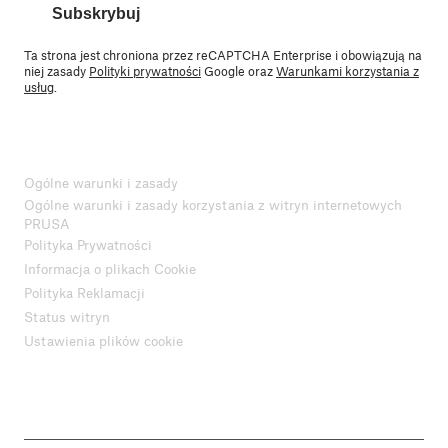
Subskrybuj
Ta strona jest chroniona przez reCAPTCHA Enterprise i obowiązują na
niej zasady
Polityki prywatności
Google oraz
Warunkami korzystania z
usług
.
Ogólne warunki i zasady
Ogólne warunki i zasady korzystania z witryn internetowych
PRUSA
Polityka Prywatności
Informacja o plikach Cookie
Polityka Reklamacji
Status witryn
Ustawienia plików cookie