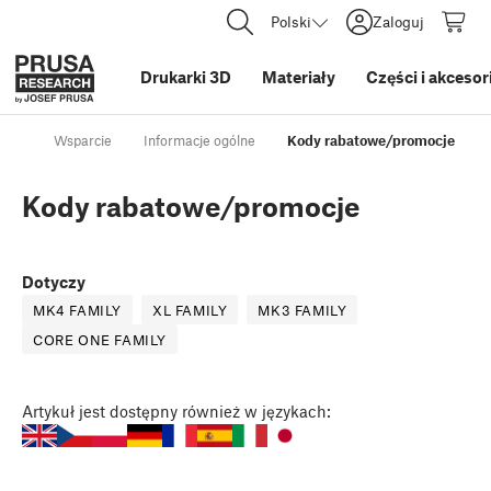
Polski
Zaloguj
Drukarki 3D
Materiały
Części i akcesor
Wsparcie
Informacje ogólne
Kody rabatowe/promocje
Kody rabatowe/promocje
Dotyczy
MK4 FAMILY
XL FAMILY
MK3 FAMILY
CORE ONE FAMILY
Artykuł
jest dostępny również w językach: