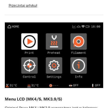
Przeczytaj artykuł
Menu LCD (MK4/S, MK3.9/S)
Original Prusa MK4 i MK3.9 wyposażona jest w kolorowy