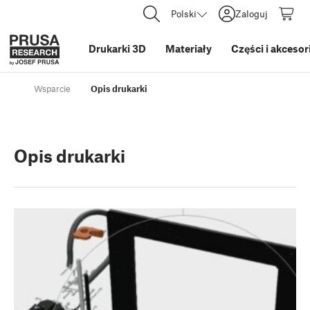
Polski
Zaloguj
Drukarki 3D
Materiały
Części i akcesor
Wsparcie
Opis drukarki
Opis drukarki