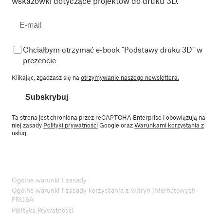
wskazówki dotyczące projektów do druku 3D.
Chciałbym otrzymać e-book "Podstawy druku 3D" w
prezencie
Klikając, zgadzasz się na
otrzymywanie naszego newslettera.
Subskrybuj
Ta strona jest chroniona przez reCAPTCHA Enterprise i obowiązują na
niej zasady
Polityki prywatności
Google oraz
Warunkami korzystania z
usług
.
Ogólne warunki i zasady
Ogólne warunki i zasady korzystania z witryn internetowych
PRUSA
Polityka Prywatności