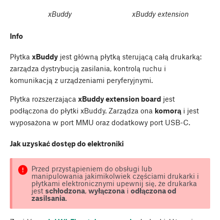
xBuddy
xBuddy extension
Info
Płytka
xBuddy
jest główną płytką sterującą całą drukarką:
zarządza dystrybucją zasilania, kontrolą ruchu i
komunikacją z urządzeniami peryferyjnymi.
Płytka rozszerzająca
xBuddy extension board
jest
podłączona do płytki xBuddy. Zarządza ona
komorą
i jest
wyposażona w port MMU oraz dodatkowy port USB-C.
Jak uzyskać dostęp do elektroniki
Przed przystąpieniem do obsługi lub
manipulowania jakimikolwiek częściami drukarki i
płytkami elektronicznymi upewnij się, że drukarka
jest
schłodzona
,
wyłączona
i
odłączona od
zasilsania
.