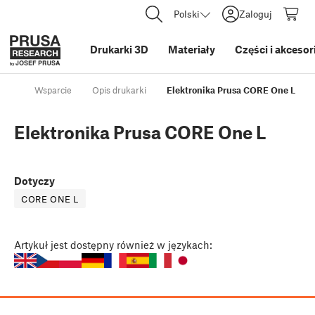
Polski
Zaloguj
Drukarki 3D
Materiały
Części i akcesor
Wsparcie
Opis drukarki
Elektronika Prusa CORE One L
Elektronika Prusa CORE One L
Dotyczy
CORE ONE L
Artykuł
jest dostępny również w językach: