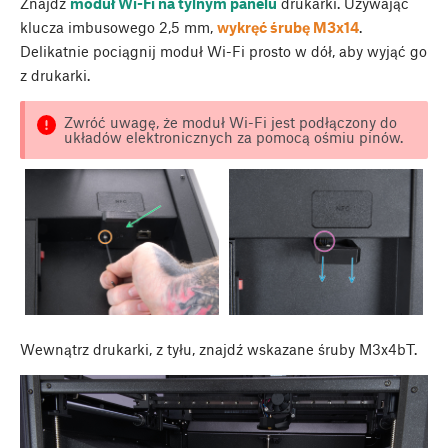
Znajdź
moduł Wi-Fi na tylnym panelu
drukarki. Używając
klucza imbusowego 2,5 mm,
wykręć śrubę M3x14
.
Delikatnie pociągnij moduł Wi-Fi prosto w dół, aby wyjąć go
z drukarki.
Zwróć uwagę, że moduł Wi-Fi jest podłączony do
układów elektronicznych za pomocą ośmiu pinów.
Wewnątrz drukarki, z tyłu, znajdź wskazane śruby M3x4bT.