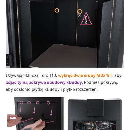
Używając klucza Torx T10,
wykręć dwie śruby M3x4rT
, aby
zdjąć
tylną pokrywę obudowy xBuddy
. Podnieś pokrywę,
aby odsłonić płytkę xBuddy i płytkę rozszerzeń.