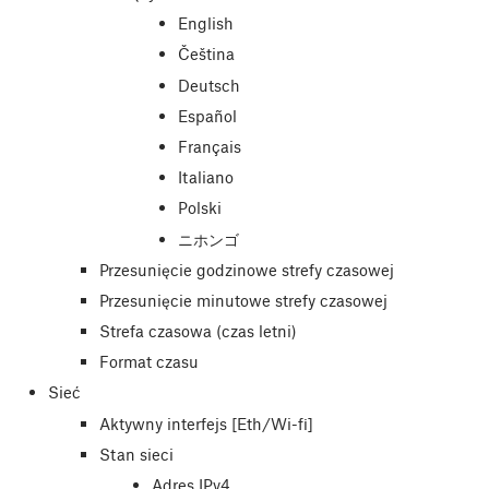
English
Čeština
Deutsch
Español
Français
Italiano
Polski
ニホンゴ
Przesunięcie godzinowe strefy czasowej
Przesunięcie minutowe strefy czasowej
Strefa czasowa (czas letni)
Format czasu
Sieć
Aktywny interfejs [Eth/Wi-fi]
Stan sieci
Adres IPv4