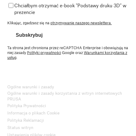
Chciałbym otrzymać e-book "Podstawy druku 3D" w
prezencie
Klikając, zgadzasz się na
otrzymywanie naszego newslettera.
Subskrybuj
Ta strona jest chroniona przez reCAPTCHA Enterprise i obowiązują na
niej zasady
Polityki prywatności
Google oraz
Warunkami korzystania z
usług
.
Ogólne warunki i zasady
Ogólne warunki i zasady korzystania z witryn internetowych
PRUSA
Polityka Prywatności
Informacja o plikach Cookie
Polityka Reklamacji
Status witryn
Ustawienia plików cookie