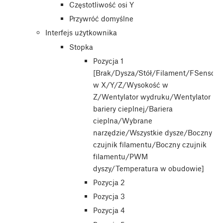
Częstotliwość osi Y
Przywróć domyślne
Interfejs użytkownika
Stopka
Pozycja 1
[Brak/Dysza/Stół/Filament/FSensor/
w X/Y/Z/Wysokość w
Z/Wentylator wydruku/Wentylator
bariery cieplnej/Bariera
cieplna/Wybrane
narzędzie/Wszystkie dysze/Boczny
czujnik filamentu/Boczny czujnik
filamentu/PWM
dyszy/Temperatura w obudowie]
Pozycja 2
Pozycja 3
Pozycja 4