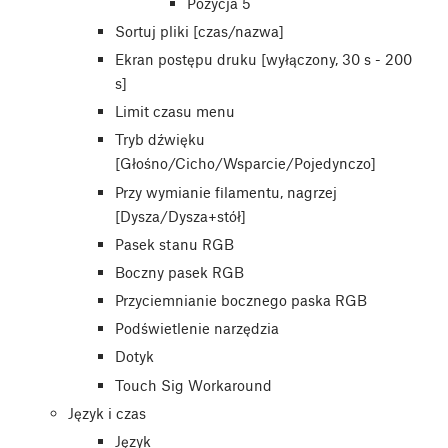
Pozycja 5
Sortuj pliki [czas/nazwa]
Ekran postępu druku [wyłączony, 30 s - 200
s]
Limit czasu menu
Tryb dźwięku
[Głośno/Cicho/Wsparcie/Pojedynczo]
Przy wymianie filamentu, nagrzej
[Dysza/Dysza+stół]
Pasek stanu RGB
Boczny pasek RGB
Przyciemnianie bocznego paska RGB
Podświetlenie narzędzia
Dotyk
Touch Sig Workaround
Język i czas
Język