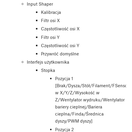
Input Shaper
Kalibracja
Filtr osi X
Częstotliwość osi X
Filtr osi Y
Częstotliwość osi Y
Przywróć domyślne
Interfejs użytkownika
Stopka
Pozycja 1
[Brak/Dysza/Stół/Filament/FSensor/
w X/Y/Z/Wysokość w
Z/Wentylator wydruku/Wentylator
bariery cieplnej/Bariera
cieplna/Finda/Średnica
dyszy/PWM dyszy]
Pozycja 2