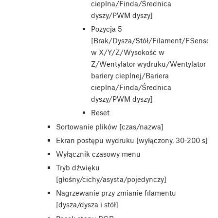
cieplna/Finda/Średnica
dyszy/PWM dyszy]
Pozycja 5
[Brak/Dysza/Stół/Filament/FSensor/
w X/Y/Z/Wysokość w
Z/Wentylator wydruku/Wentylator
bariery cieplnej/Bariera
cieplna/Finda/Średnica
dyszy/PWM dyszy]
Reset
Sortowanie plików [czas/nazwa]
Ekran postępu wydruku [wyłączony, 30-200 s]
Wyłącznik czasowy menu
Tryb dźwięku
[głośny/cichy/asysta/pojedynczy]
Nagrzewanie przy zmianie filamentu
[dysza/dysza i stół]