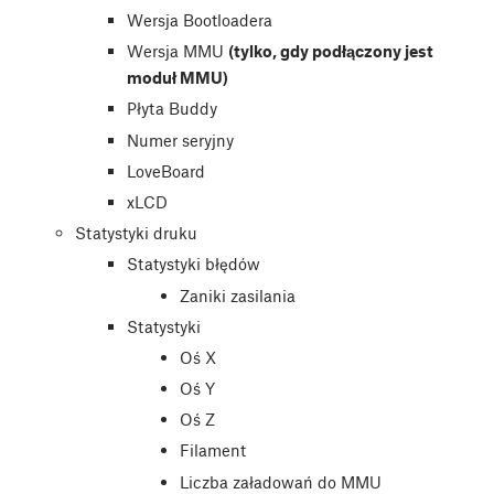
Wersja Bootloadera
Wersja MMU
(tylko, gdy podłączony jest
moduł MMU)
Płyta Buddy
Numer seryjny
LoveBoard
xLCD
Statystyki druku
Statystyki błędów
Zaniki zasilania
Statystyki
Oś X
Oś Y
Oś Z
Filament
Liczba załadowań do MMU