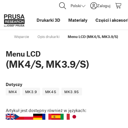
Polski
Zaloguj
Drukarki 3D
Materiały
Części i akcesor
Wsparcie
Opis drukarki
Menu LCD (MK4/S, MK3.9/S)
Menu LCD
(MK4/S, MK3.9/S)
Dotyczy
MK4
MK3.9
MK4S
MK3.9S
Artykuł
jest dostępny również w językach: