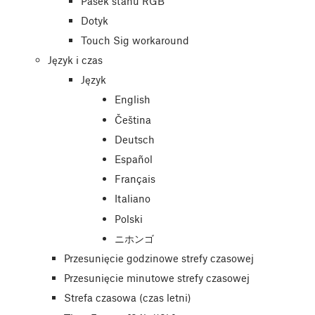
Pasek stanu RGB
Dotyk
Touch Sig workaround
Język i czas
Język
English
Čeština
Deutsch
Español
Français
Italiano
Polski
ニホンゴ
Przesunięcie godzinowe strefy czasowej
Przesunięcie minutowe strefy czasowej
Strefa czasowa (czas letni)