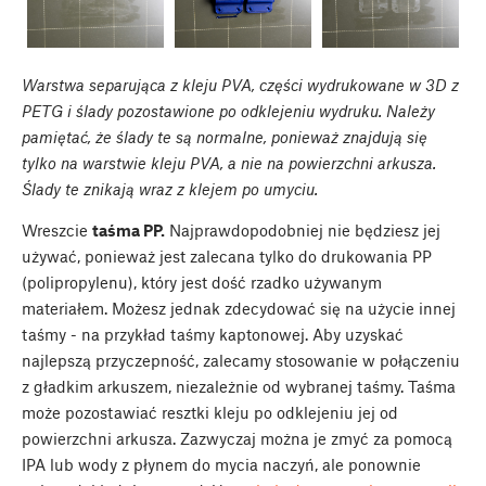
Warstwa separująca z kleju PVA, części wydrukowane w 3D z
PETG i ślady pozostawione po odklejeniu wydruku. Należy
pamiętać, że ślady te są normalne, ponieważ znajdują się
tylko na warstwie kleju PVA, a nie na powierzchni arkusza.
Ślady te znikają wraz z klejem po umyciu.
Wreszcie
taśma PP.
Najprawdopodobniej nie będziesz jej
używać, ponieważ jest zalecana tylko do drukowania PP
(polipropylenu), który jest dość rzadko używanym
materiałem. Możesz jednak zdecydować się na użycie innej
taśmy - na przykład taśmy kaptonowej. Aby uzyskać
najlepszą przyczepność, zalecamy stosowanie w połączeniu
z gładkim arkuszem, niezależnie od wybranej taśmy. Taśma
może pozostawiać resztki kleju po odklejeniu jej od
powierzchni arkusza. Zazwyczaj można je zmyć za pomocą
IPA lub wody z płynem do mycia naczyń, ale ponownie