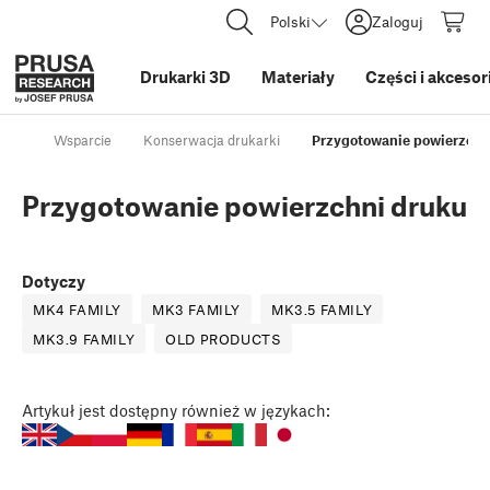
Polski
Zaloguj
Drukarki 3D
Materiały
Części i akcesor
Wsparcie
Konserwacja drukarki
Przygotowanie powierzchn
Przygotowanie powierzchni druku
Dotyczy
MK4 FAMILY
MK3 FAMILY
MK3.5 FAMILY
MK3.9 FAMILY
OLD PRODUCTS
Artykuł
jest dostępny również w językach: