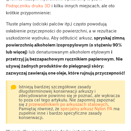
Podręczniku druku 3D
i kilku innych miejscach, ale oto
krótkie przypomnienie:
Tłuste plamy (odciski palców itp.) często powodują
osłabienie przyczepności do powierzchni, a w rezultacie
uszkodzenie wydruku. Aby odtłuścić arkusz,
spryskaj zimną
powierzchnię alkoholem izopropylowym (o stężeniu 90%
lub więcej)
lub denaturowanym alkoholem etylowym
i
przetrzyj ją bezzapachowym ręcznikiem papierowym. Nie
używaj żadnych produktów do pielęgnacji skóry:
zazwyczaj zawierają one oleje, które rujnują przyczepność!
Istnieją bardziej szczegółowe zasady
długoterminowej konserwacji arkuszy i
zdecydowanie powinno się je poznać, ale wykracza
to poza cel tego artykułu. Nie zapomnij zapoznać
się z
przewodnikiem po arkuszach stalowych
.
Pamiętaj również, że
specjalny arkusz Nylon PA
ma
zupełnie inne i bardzo specyficzne zasady
konserwacji.