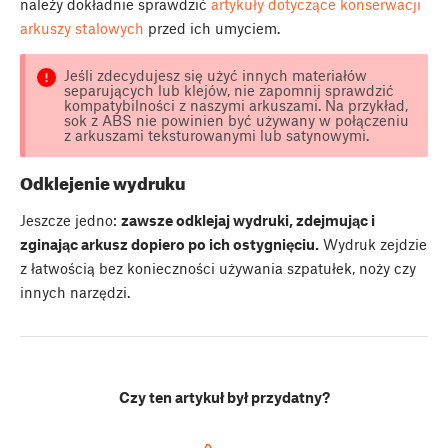
należy dokładnie sprawdzić
artykuły dotyczące konserwacji
arkuszy stalowych
przed ich umyciem.
Jeśli zdecydujesz się użyć innych materiałów
separujących lub klejów, nie zapomnij sprawdzić
kompatybilności z naszymi arkuszami. Na przykład,
sok z ABS nie powinien być używany w połączeniu
z arkuszami teksturowanymi lub satynowymi.
Odklejenie wydruku
Jeszcze jedno:
zawsze odklejaj wydruki, zdejmując i
zginając arkusz dopiero po ich ostygnięciu.
Wydruk zejdzie
z łatwością bez konieczności używania szpatułek, noży czy
innych narzędzi.
Czy ten artykuł był przydatny?