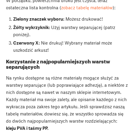
W porządku, powierzchnia druku jest czysta, teraz
ostateczna lista kontrolna (
zobacz tabelę materiałów
):
Zielony znaczek wyboru:
Możesz drukować!
Żółty wykrzyknik:
Użyj warstwy separującej (patrz
poniżej).
Czerwony X:
Nie drukuj! Wybrany materiał może
uszkodzić arkusz!
Korzystanie z najpopularniejszych warstw
separujących
Na rynku dostępne są różne materiały mogące służyć za
warstwy separujące (lub poprawiające adhezję), a niektóre z
nich dostępne są nawet w naszym sklepie internetowym.
Każdy materiał ma swoje zalety, ale opisanie każdego z nich
wykracza poza zakres tego artykułu. Jeśli sprawdzisz naszą
tabelę materiałów, dowiesz się, że wszystko sprowadza się
do dwóch najpopularniejszych warstw rozdzielających:
kleju PVA i taśmy PP.