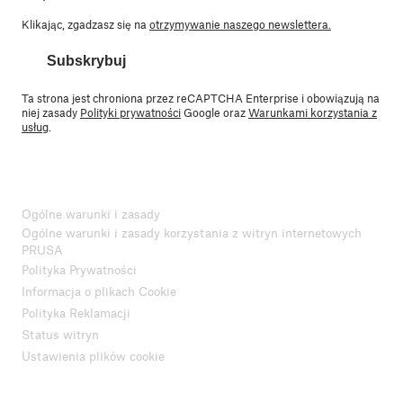
Klikając, zgadzasz się na
otrzymywanie naszego newslettera.
Subskrybuj
Ta strona jest chroniona przez reCAPTCHA Enterprise i obowiązują na
niej zasady
Polityki prywatności
Google oraz
Warunkami korzystania z
usług
.
Ogólne warunki i zasady
Ogólne warunki i zasady korzystania z witryn internetowych
PRUSA
Polityka Prywatności
Informacja o plikach Cookie
Polityka Reklamacji
Status witryn
Ustawienia plików cookie