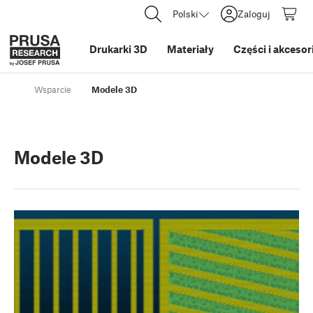
Polski
Zaloguj
Drukarki 3D
Materiały
Części i akcesor
Wsparcie
Modele 3D
Modele 3D