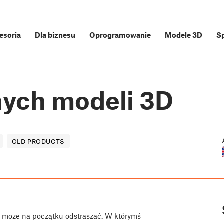
cesoria
Dla biznesu
Oprogramowanie
Modele 3D
S
nych modeli 3D
OLD PRODUCTS
 może na początku odstraszać. W którymś