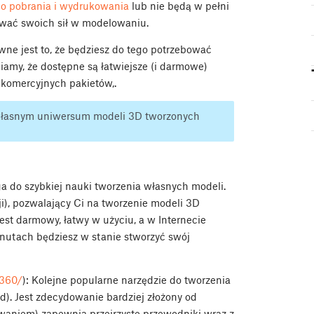
o pobrania i wydrukowania
lub nie będą w pełni
ować swoich sił w modelowaniu.
ne jest to, że będziesz do tego potrzebować
my, że dostępne są łatwiejsze (i darmowe)
 komercyjnych pakietów,.
własnym uniwersum modeli 3D tworzonych
oga do szybkiej nauki tworzenia własnych modeli.
i), pozwalający Ci na tworzenie modeli 3D
est darmowy, łatwy w użyciu, a w Internecie
 minutach będziesz w stanie stworzyć swój
-360/
): Kolejne popularne narzędzie do tworzenia
d). Jest zdecydowanie bardziej złożony od
waniem) zapewnia przejrzyste przewodniki wraz z