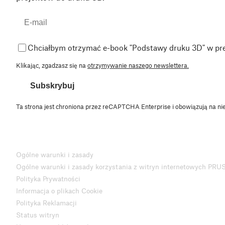
Chciałbym otrzymać e-book "Podstawy druku 3D" w pr
Klikając, zgadzasz się na
otrzymywanie naszego newslettera.
Subskrybuj
Ta strona jest chroniona przez reCAPTCHA Enterprise i obowiązują na ni
Ogólne warunki i zasady
Ogólne warunki i zasady korzystania z witryn internetowych PRU
Polityka Prywatności
Informacja o plikach Cookie
Polityka Reklamacji
Status witryn