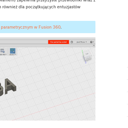
m również dla początkujących entuzjastów
 parametrycznym w Fusion 360
.