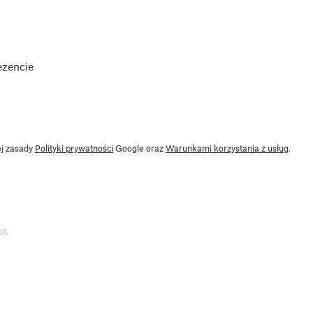
ezencie
ej zasady
Polityki prywatności
Google oraz
Warunkami korzystania z usług
.
SA