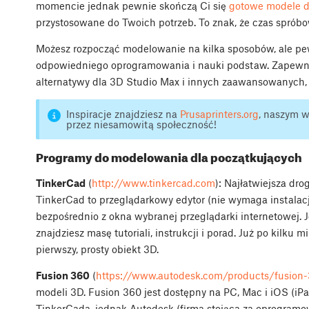
momencie jednak pewnie skończą Ci się
gotowe modele d
przystosowane do Twoich potrzeb. To znak, że czas sprób
Możesz rozpocząć modelowanie na kilka sposobów, ale pew
odpowiedniego oprogramowania i nauki podstaw. Zapewnia
alternatywy dla 3D Studio Max i innych zaawansowanych,
Inspiracje znajdziesz na
Prusaprinters.org
, naszym 
przez niesamowitą społeczność!
Programy do modelowania dla początkujących
TinkerCad
(
http://www.tinkercad.com
): Najłatwiejsza dr
TinkerCad to przeglądarkowy edytor (nie wymaga instalacj
bezpośrednio z okna wybranej przeglądarki internetowej. J
znajdziesz masę tutoriali, instrukcji i porad. Już po kilku
pierwszy, prosty obiekt 3D.
Fusion 360
(
https://www.autodesk.com/products/fusion
modeli 3D. Fusion 360 jest dostępny na PC, Mac i iOS (iPa
TinkerCada, jednak Autodesk (firma stojąca za oprogramo