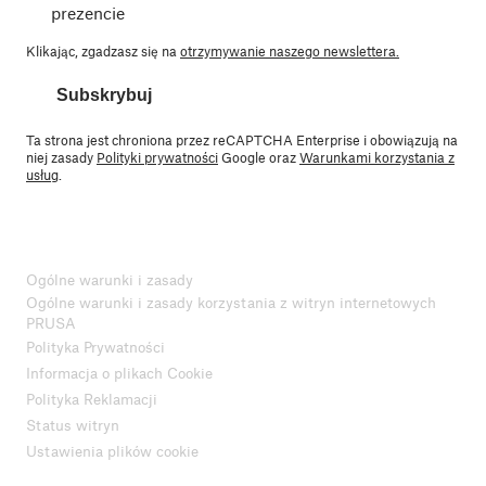
prezencie
Klikając, zgadzasz się na
otrzymywanie naszego newslettera.
Subskrybuj
Ta strona jest chroniona przez reCAPTCHA Enterprise i obowiązują na
niej zasady
Polityki prywatności
Google oraz
Warunkami korzystania z
usług
.
Ogólne warunki i zasady
Ogólne warunki i zasady korzystania z witryn internetowych
PRUSA
Polityka Prywatności
Informacja o plikach Cookie
Polityka Reklamacji
Status witryn
Ustawienia plików cookie