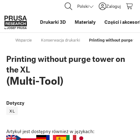
Polski
Zaloguj
Drukarki 3D
Materiały
Części i akcesor
Wsparcie
Konserwacja drukarki
Printing without purge tow
Printing without purge tower on
the XL
(Multi-Tool)
Dotyczy
XL
Artykuł
jest dostępny również w językach: