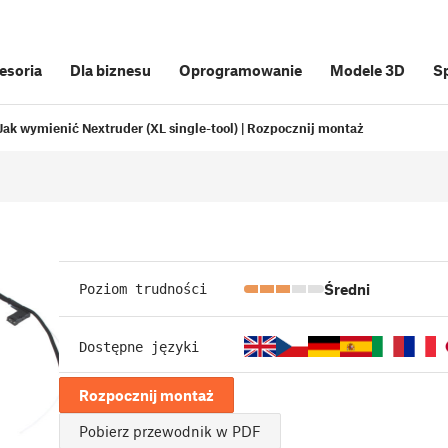
cesoria
Dla biznesu
Oprogramowanie
Modele 3D
S
Jak wymienić Nextruder (XL single-tool) | Rozpocznij montaż
Średni
Poziom trudności
Dostępne języki
Rozpocznij montaż
Pobierz przewodnik w PDF