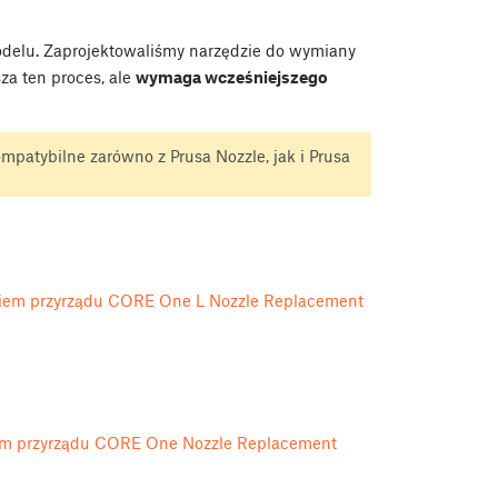
odelu. Zaprojektowaliśmy narzędzie do wymiany
sza ten proces, ale
wymaga wcześniejszego
patybilne zarówno z Prusa Nozzle, jak i Prusa
ciem przyrządu CORE One L Nozzle Replacement
iem przyrządu CORE One Nozzle Replacement