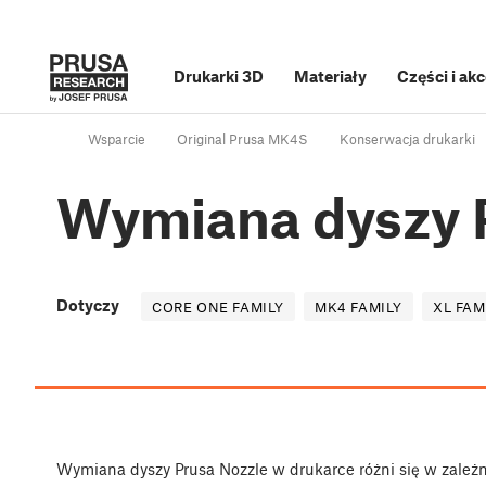
Drukarki 3D
Materiały
Części i ak
Wsparcie
Original Prusa MK4S
Konserwacja drukarki
Wymiana dyszy 
Dotyczy
CORE ONE FAMILY
MK4 FAMILY
XL FAM
Wymiana dyszy Prusa Nozzle w drukarce różni się w zależn