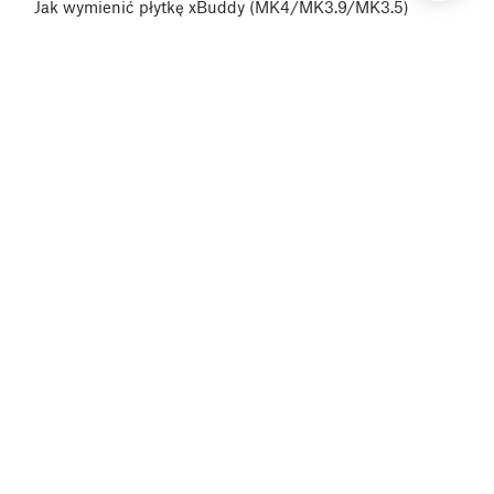
Jak wymienić płytkę xBuddy (MK4/MK3.9/MK3.5)
Jak wymienić wkładkę-mocowanie doków (XL)
Jak wymienić wentylator wydruku (MK4/MK3.9)
Jak wymienić hotend (MK4/MK3.9)
Printing without purge tower on the XL (Multi-Tool)
Jak wymienić termistor stołu grzewczego (MK4/S,
MK3.9/S, MK3.5/S)
Jak wymienić płytkę Sandwich (XL)
Jak wymienić gumowy pasek uszczelki dyszy w
Original Prusa XL (Multi-tool)
Jak wymienić tylną pokrywę CoreXY (Original Prusa
XL)