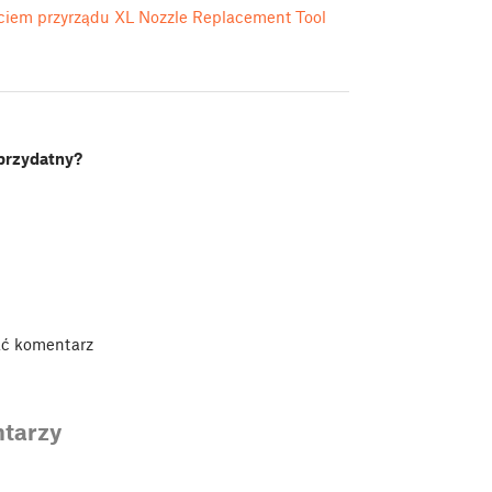
życiem przyrządu XL Nozzle Replacement Tool
 przydatny?
ać komentarz
tarzy