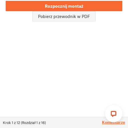
Rozpocznij montaż
Pobierz przewodnik w PDF
Komentarze
Krok
1
z
12
(
Rozdział
1
z
16
)