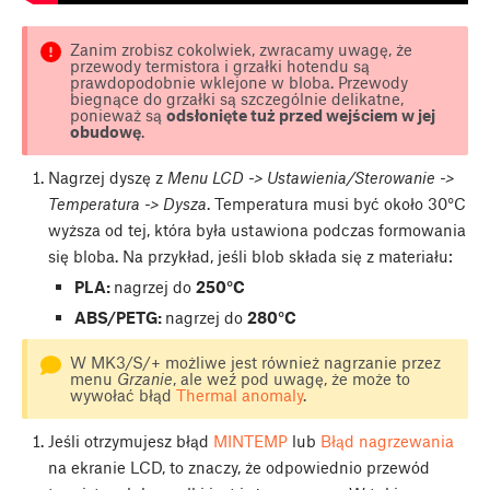
Zanim zrobisz cokolwiek, zwracamy uwagę, że
przewody termistora i grzałki hotendu są
prawdopodobnie wklejone w bloba. Przewody
biegnące do grzałki są szczególnie delikatne,
ponieważ są
odsłonięte tuż przed wejściem w jej
obudowę
.
Nagrzej dyszę z
Menu LCD -> Ustawienia/Sterowanie ->
Temperatura -> Dysza
. Temperatura musi być około 30°C
wyższa od tej, która była ustawiona podczas formowania
się bloba. Na przykład, jeśli blob składa się z materiału:
PLA:
nagrzej do
250°C
ABS/PETG:
nagrzej do
280°C
W MK3/S/+ możliwe jest również nagrzanie przez
menu
Grzanie
, ale weź pod uwagę, że może to
wywołać błąd
Thermal anomaly
.
Jeśli otrzymujesz błąd
MINTEMP
lub
Błąd nagrzewania
na ekranie LCD, to znaczy, że odpowiednio przewód