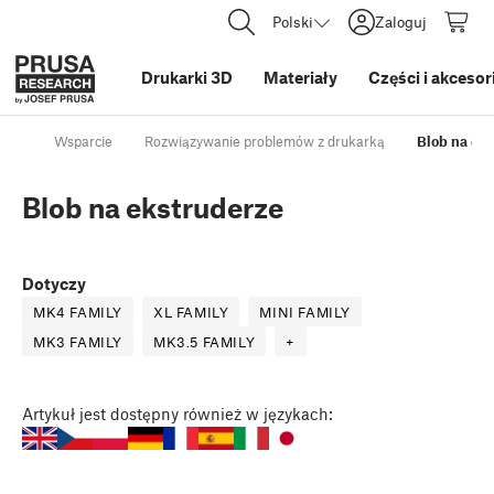
Polski
Zaloguj
Drukarki 3D
Materiały
Części i akcesor
Wsparcie
Rozwiązywanie problemów z drukarką
Blob na ek
Blob na ekstruderze
Dotyczy
MK4 FAMILY
XL FAMILY
MINI FAMILY
MK3 FAMILY
MK3.5 FAMILY
+
Artykuł
jest dostępny również w językach: