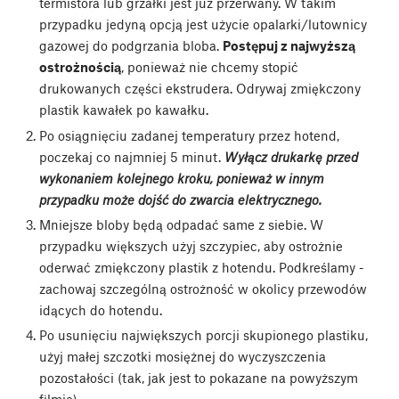
termistora lub grzałki jest już przerwany. W takim
przypadku jedyną opcją jest użycie opalarki/lutownicy
gazowej do podgrzania bloba.
Postępuj z najwyższą
ostrożnością
, ponieważ nie chcemy stopić
drukowanych części ekstrudera. Odrywaj zmiękczony
plastik kawałek po kawałku.
Po osiągnięciu zadanej temperatury przez hotend,
poczekaj co najmniej 5 minut.
Wyłącz drukarkę przed
wykonaniem kolejnego kroku, ponieważ w innym
przypadku może dojść do zwarcia elektrycznego.
Mniejsze bloby będą odpadać same z siebie. W
przypadku większych użyj szczypiec, aby ostrożnie
oderwać zmiękczony plastik z hotendu. Podkreślamy -
zachowaj szczególną ostrożność w okolicy przewodów
idących do hotendu.
Po usunięciu największych porcji skupionego plastiku,
użyj małej szczotki mosiężnej do wyczyszczenia
pozostałości (tak, jak jest to pokazane na powyższym
filmie).