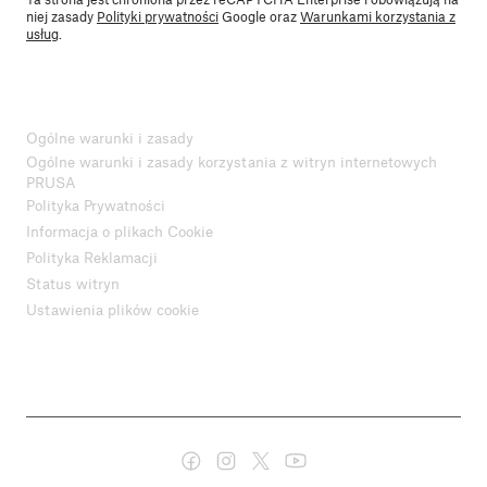
niej zasady
Polityki prywatności
Google oraz
Warunkami korzystania z
usług
.
Ogólne warunki i zasady
Ogólne warunki i zasady korzystania z witryn internetowych
PRUSA
Polityka Prywatności
Informacja o plikach Cookie
Polityka Reklamacji
Status witryn
Ustawienia plików cookie