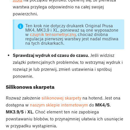
warstwa przylega odpowiednio na całej swojej
powierzchni.
Ten krok nie dotyczy drukarek Original Prusa
MK4, MK3.9 i XL, ponieważ są one wyposażone
w
czujnik tensometryczny
, chociaż drobna
regulacja pierwszej warstwy jest nadal możliwa
na tych drukarkach.
Sprawdzaj wydruk od czasu do czasu.
Jeśli widzisz
zalążki potencjalnych problemów, to wstrzymaj wydruk i
rozwiąż je lub przerwij, zmień ustawienia i spróbuj
ponownie.
Silikonowa skarpeta
Rozważ założenie
silikonowej skarpety
na hotend. Jest ona
dostępna w
naszym sklepie internetowym
do
MK4/S
,
MK3.9/S
i
XL
. Choć element ten nie zapobiega
powstawaniu blobów, to przynajmniej ułatwia ich usunięcie
w przypadku wystąpienia.