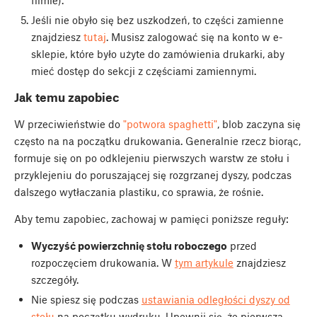
Jeśli nie obyło się bez uszkodzeń, to części zamienne
znajdziesz
tutaj
. Musisz zalogować się na konto w e-
sklepie, które było użyte do zamówienia drukarki, aby
mieć dostęp do sekcji z częściami zamiennymi.
Jak temu zapobiec
W przeciwieństwie do
"potwora spaghetti"
, blob zaczyna się
często na na początku drukowania. Generalnie rzecz biorąc,
formuje się on po odklejeniu pierwszych warstw ze stołu i
przyklejeniu do poruszającej się rozgrzanej dyszy, podczas
dalszego wytłaczania plastiku, co sprawia, że rośnie.
Aby temu zapobiec, zachowaj w pamięci poniższe reguły:
Wyczyść powierzchnię stołu roboczego
przed
rozpoczęciem drukowania. W
tym artykule
znajdziesz
szczegóły.
Nie spiesz się podczas
ustawiania odległości dyszy od
stołu
na początku wydruku. Upewnij się, że pierwsza