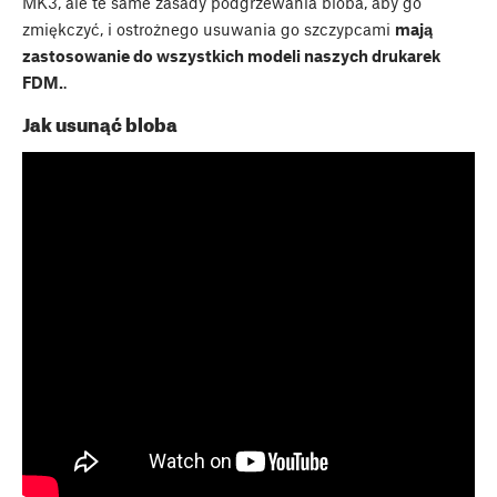
MK3, ale te same zasady podgrzewania bloba, aby go
zmiękczyć, i ostrożnego usuwania go szczypcami
mają
zastosowanie do wszystkich modeli naszych drukarek
FDM.
.
Jak usunąć bloba