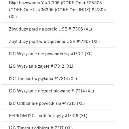
Błąd bazowania Y #31305 (CORE One) #35305
(CORE One L) #36305 (CORE One INDX) #17305
(XL)
Zbyt duży prąd na porcie USB #17306 (XL)
Zbyt duży prąd w urządzeniu USB #17307 (XL)
I2C Wysyłanie nie powiodło się #17311 (XL)
I2C Wysyłanie zajęte #17312 (XL)
I2C Timeout wysyłania #17313 (XL)
I2C Wysyłanie niezdefiniowane #17314 (XL)
I2C Odbiór nie powiódł się #17315 (XL)
EEPROM I2C - odbiór zajęty #17316 (XL)
I2C Timeout odbioru #17317 (XL)