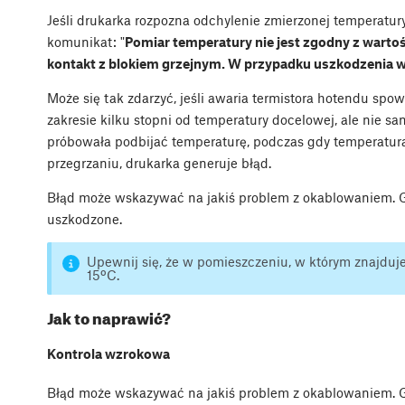
Jeśli drukarka rozpozna odchylenie zmierzonej temperatu
komunikat: "
Pomiar temperatury nie jest zgodny z warto
kontakt z blokiem grzejnym. W przypadku uszkodzenia 
Może się tak zdarzyć, jeśli awaria termistora hotendu spo
zakresie kilku stopni od temperatury docelowej, ale nie 
próbowała podbijać temperaturę, podczas gdy temperatura
przegrzaniu, drukarka generuje błąd.
Błąd może wskazywać na jakiś problem z okablowaniem. G
uszkodzone.
Upewnij się, że w pomieszczeniu, w którym znajduje
15ºC.
Jak to naprawić?
Kontrola wzrokowa
Błąd może wskazywać na jakiś problem z okablowaniem. G