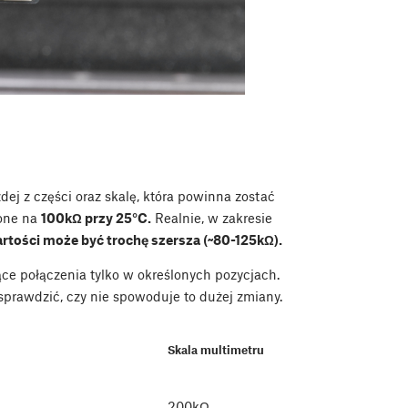
ej z części oraz skalę, która powinna zostać
ione na
100kΩ przy 25°C.
Realnie, w zakresie
tości może być trochę szersza (~80-125kΩ).
 połączenia tylko w określonych pozycjach.
sprawdzić, czy nie spowoduje to dużej zmiany.
Skala multimetru
200kΩ