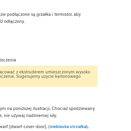
e podłączone są grzałka i termistor, aby
dź odłączony.
toczenia
pracować z ekstruderem umieszczonym wysoko
ieczenie. Sugerujemy użycie kartonowego
m na poniższej ilustracji. Chociaż spodziewany
 nie używaj nadmiernej siły.
arf [dwarf-cover-door]. (
niebieska strzałka
).