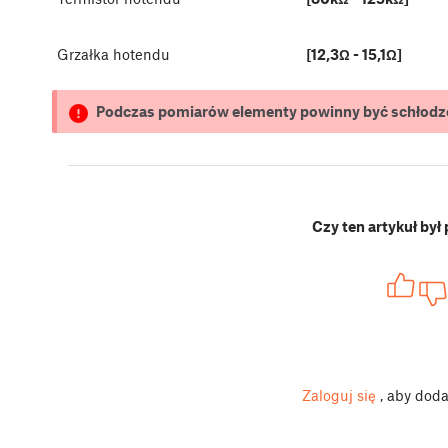
Grzałka hotendu
[12,3Ω - 15,1Ω]
Podczas pomiarów elementy powinny być schłodzo
Czy ten artykuł był
Zaloguj się
, aby dod