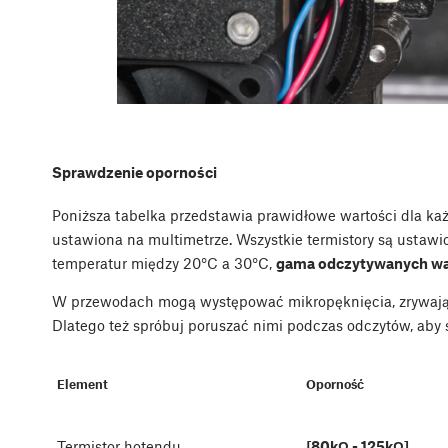
Sprawdzenie oporności
Poniższa tabelka przedstawia prawidłowe wartości dla każd
ustawiona na multimetrze. Wszystkie termistory są ustaw
temperatur między 20°C a 30°C,
gama odczytywanych war
W przewodach mogą występować mikropęknięcia, zrywające
Dlatego też spróbuj poruszać nimi podczas odczytów, aby 
Element
Oporność
Termistor hotendu
[80kΩ - 125kΩ]