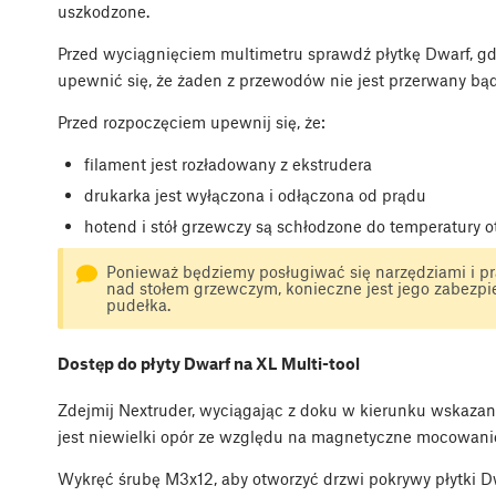
uszkodzone.
Przed wyciągnięciem multimetru sprawdź płytkę Dwarf, gdzi
upewnić się, że żaden z przewodów nie jest przerwany bą
Przed rozpoczęciem upewnij się, że:
filament jest rozładowany z ekstrudera
drukarka jest wyłączona i odłączona od prądu
hotend i stół grzewczy są schłodzone do temperatury o
Ponieważ będziemy posługiwać się narzędziami i 
nad stołem grzewczym, konieczne jest jego zabezp
pudełka.
Dostęp do płyty Dwarf na XL Multi-tool
Zdejmij Nextruder, wyciągając z doku w kierunku wskazany
jest niewielki opór ze względu na magnetyczne mocowanie,
Wykręć śrubę M3x12, aby otworzyć drzwi pokrywy płytki Dw