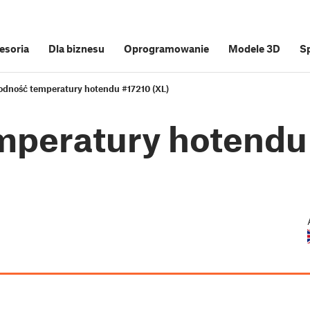
cesoria
Dla biznesu
Oprogramowanie
Modele 3D
S
odność temperatury hotendu #17210 (XL)
mperatury hotendu