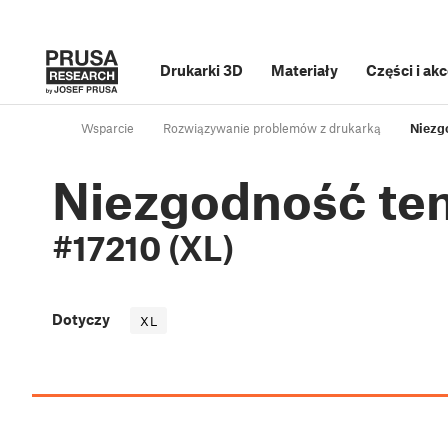
Drukarki 3D
Materiały
Części i ak
Wsparcie
Rozwiązywanie problemów z drukarką
Niezg
Niezgodność te
#17210 (XL)
Dotyczy
XL