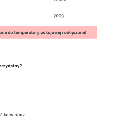
200Ω
ne do temperatury pokojowej i odłączone!
 przydatny?
ać komentarz