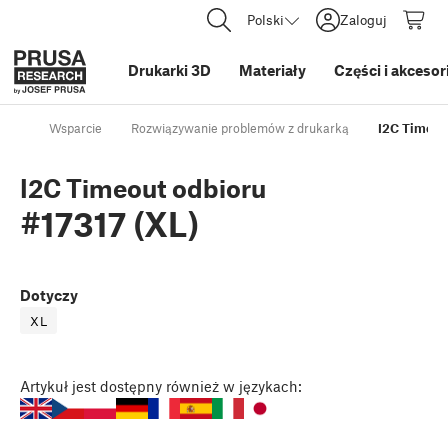
Polski
Zaloguj
Drukarki 3D
Materiały
Części i akcesor
Wsparcie
Rozwiązywanie problemów z drukarką
I2C Timeout
I2C Timeout odbioru
#17317 (XL)
Dotyczy
XL
Artykuł
jest dostępny również w językach: