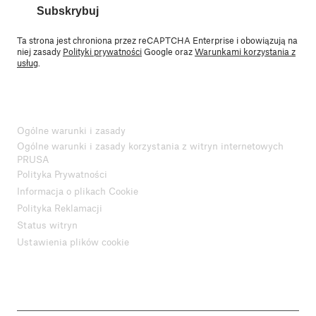
Subskrybuj
Ta strona jest chroniona przez reCAPTCHA Enterprise i obowiązują na
niej zasady
Polityki prywatności
Google oraz
Warunkami korzystania z
usług
.
Ogólne warunki i zasady
Ogólne warunki i zasady korzystania z witryn internetowych
PRUSA
Polityka Prywatności
Informacja o plikach Cookie
Polityka Reklamacji
Status witryn
Ustawienia plików cookie