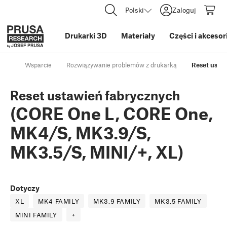
Polski
Zaloguj
Drukarki 3D
Materiały
Części i akcesor
Wsparcie
Rozwiązywanie problemów z drukarką
Reset usta
Reset ustawień fabrycznych
(CORE One L, CORE One,
MK4/S, MK3.9/S,
MK3.5/S, MINI/+, XL)
Dotyczy
XL
MK4 FAMILY
MK3.9 FAMILY
MK3.5 FAMILY
MINI FAMILY
+