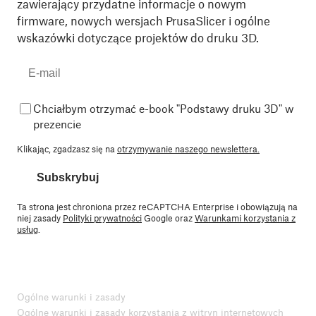
zawierający przydatne informacje o nowym
firmware, nowych wersjach PrusaSlicer i ogólne
wskazówki dotyczące projektów do druku 3D.
Chciałbym otrzymać e-book "Podstawy druku 3D" w
prezencie
Klikając, zgadzasz się na
otrzymywanie naszego newslettera.
Subskrybuj
Ta strona jest chroniona przez reCAPTCHA Enterprise i obowiązują na
niej zasady
Polityki prywatności
Google oraz
Warunkami korzystania z
usług
.
Ogólne warunki i zasady
Ogólne warunki i zasady korzystania z witryn internetowych