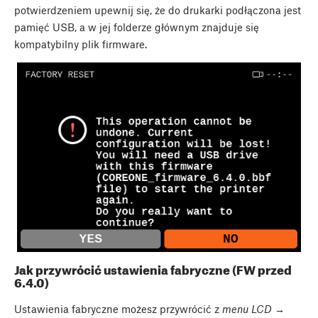
potwierdzeniem upewnij się, że do drukarki podłączona jest
pamięć USB, a w jej folderze głównym znajduje się
kompatybilny plik firmware.
Jak przywrócić ustawienia fabryczne (FW przed
6.4.0)
Ustawienia fabryczne możesz przywrócić z
menu LCD →