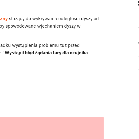
czny
służący do wykrywania odległości dyszy od
byłyby spowodowane wjechaniem dyszy w
padku wystąpienia problemu tuż przed
t:
"Wystąpił błąd żądania tary dla czujnika