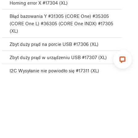
Homing error X #17304 (XL)
Błąd bazowania Y #31305 (CORE One) #35305
(CORE One L) #36305 (CORE One INDX) #17305
(XL)
Zbyt duży prąd na porcie USB #17306 (XL)
Zbyt duży prąd w urządzeniu USB #17307 (XL)
I2C Wysyłanie nie powiodło się #17311 (XL)
I2C Wysyłanie zajęte #17312 (XL)
I2C Timeout wysyłania #17313 (XL)
I2C Wysyłanie niezdefiniowane #17314 (XL)
I2C Odbiór nie powiódł się #17315 (XL)
EEPROM I2C - odbiór zajęty #17316 (XL)