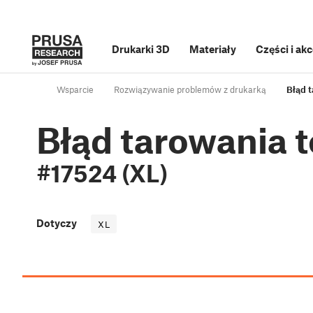
Drukarki 3D
Materiały
Części i ak
Wsparcie
Rozwiązywanie problemów z drukarką
Błąd 
Błąd tarowania 
#17524 (XL)
Dotyczy
XL