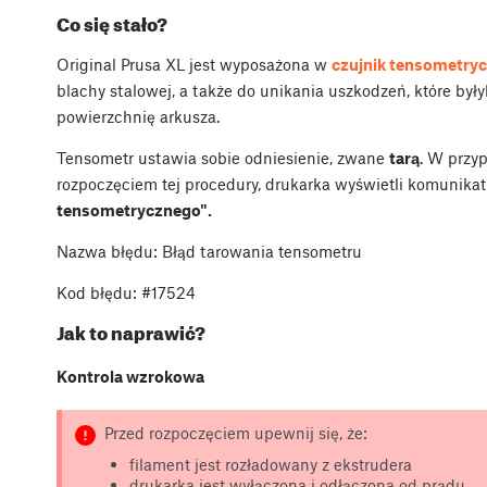
Co się stało?
Original Prusa XL jest wyposażona w
czujnik tensometry
blachy stalowej, a także do unikania uszkodzeń, które 
powierzchnię arkusza.
Tensometr ustawia sobie odniesienie, zwane
tarą
. W przy
rozpoczęciem tej procedury, drukarka wyświetli komunika
tensometrycznego".
Nazwa błędu: Błąd tarowania tensometru
Kod błędu: #17524
Jak to naprawić?
Kontrola wzrokowa
Przed rozpoczęciem upewnij się, że:
filament jest rozładowany z ekstrudera
drukarka jest wyłączona i odłączona od prądu