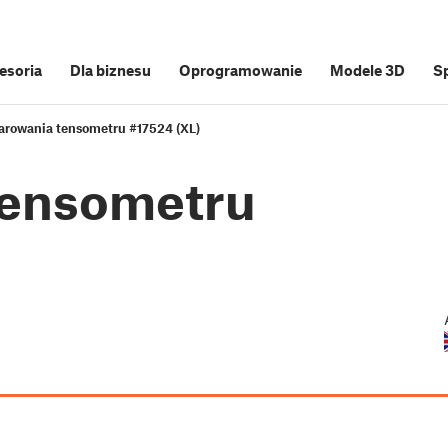
cesoria
Dla biznesu
Oprogramowanie
Modele 3D
S
tarowania tensometru #17524 (XL)
tensometru