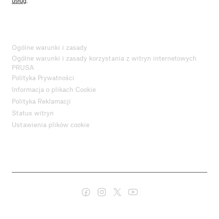
usług
.
Ogólne warunki i zasady
Ogólne warunki i zasady korzystania z witryn internetowych
PRUSA
Polityka Prywatności
Informacja o plikach Cookie
Polityka Reklamacji
Status witryn
Ustawienia plików cookie