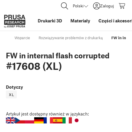
Polski
Zaloguj
Drukarki 3D
Materiały
Części i akcesor
Wsparcie
Rozwiązywanie problemów z drukarką
FW in inter
FW in internal flash corrupted
#17608 (XL)
Dotyczy
XL
Artykuł
jest dostępny również w językach: