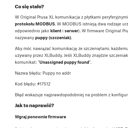
Co się stało?
W Original Prusa XL komunikacja z płytkami peryferyjnymi
protokołu MODBUS
. W MODBUS istnieją dwa rodzaje ur
odpowiednio jako
klient
i
serwer
). W firmware Original Pr
nazywany
puppy (szczeniak)
.
Aby móc nawiązać komunikację ze szczeniętami, każdemu 
używany przez XLBuddy. Jeśli XLBuddy znajdzie szczeniak
komunikat: "
Unassigned puppy found
".
Nazwa błędu: Puppy no addr
Kod błędu: #17512
Błąd wskazuje najprawdopodobniej na problem z konfigura
Jak to naprawić?
Wgraj ponownie firmware