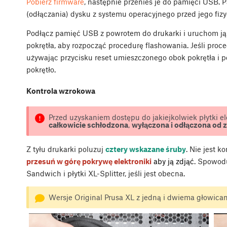
Pobierz firmware
, następnie przenieś je do pamięci USB. 
(odłączania) dysku z systemu operacyjnego przed jego fi
Podłącz pamięć USB z powrotem do drukarki i uruchom ją
pokrętła, aby rozpocząć procedurę flashowania. Jeśli proce
używając przycisku reset umieszczonego obok pokrętła i p
pokrętło.
Kontrola wzrokowa
Przed uzyskaniem dostępu do jakiejkolwiek płytki ele
całkowicie schłodzona
,
wyłączona i odłączona od z
Z tyłu drukarki poluzuj
cztery wskazane śruby
. Nie jest k
przesuń w górę pokrywę elektroniki
aby ją zdjąć
. Spowodu
Sandwich i płytki XL-Splitter, jeśli jest obecna.
Wersje Original Prusa XL z jedną i dwiema głowica