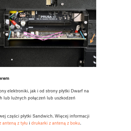
derem
y elektroniki, jak i od strony płytki Dwarf na
h lub luźnych połączeń lub uszkodzeń
wej części płytki Sandwich. Więcej informacji
z anteną z tyłu
i
drukarki z anteną z boku
.