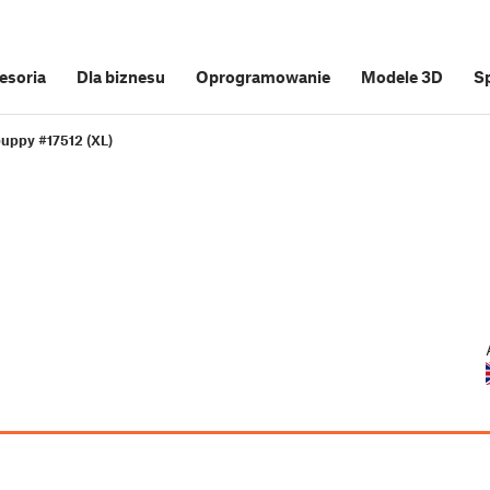
cesoria
Dla biznesu
Oprogramowanie
Modele 3D
S
puppy #17512 (XL)