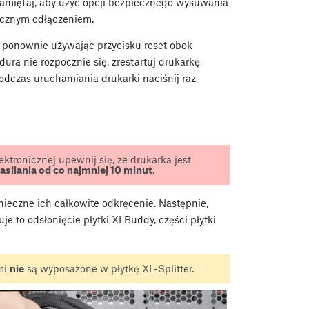
Pamiętaj, aby użyć opcji bezpiecznego wysuwania
zycznym odłączeniem.
 ponownie używając przycisku reset obok
dura nie rozpocznie się, zrestartuj drukarkę
odczas uruchamiania drukarki naciśnij raz
ktronicznej upewnij się, że drukarka jest
asilania od co najmniej 10 minut
.
onieczne ich całkowite odkręcenie. Następnie,
je to odsłonięcie płytki XLBuddy, części płytki
mi
nie
są wyposażone w płytkę XL-Splitter.