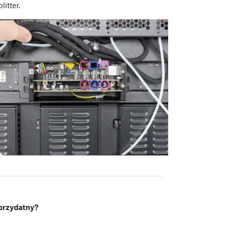
itter.
 przydatny?