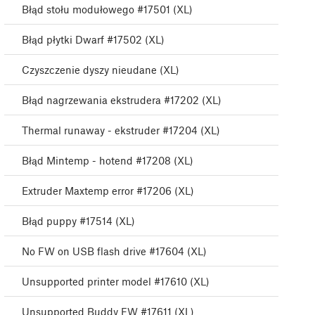
Błąd stołu modułowego #17501 (XL)
Błąd płytki Dwarf #17502 (XL)
Czyszczenie dyszy nieudane (XL)
Błąd nagrzewania ekstrudera #17202 (XL)
Thermal runaway - ekstruder #17204 (XL)
Błąd Mintemp - hotend #17208 (XL)
Extruder Maxtemp error #17206 (XL)
Błąd puppy #17514 (XL)
No FW on USB flash drive #17604 (XL)
Unsupported printer model #17610 (XL)
Unsupported Buddy FW #17611 (XL)