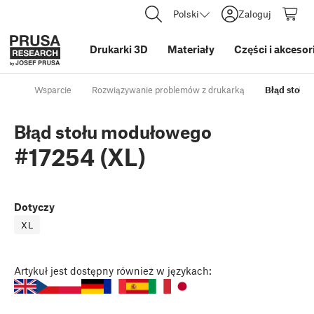
Polski
Zaloguj
Drukarki 3D
Materiały
Części i akcesor
Wsparcie
Rozwiązywanie problemów z drukarką
Błąd stołu
Błąd stołu modułowego
#17254 (XL)
Dotyczy
XL
Artykuł
jest dostępny również w językach: