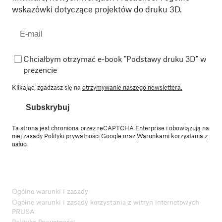
wskazówki dotyczące projektów do druku 3D.
Chciałbym otrzymać e-book "Podstawy druku 3D" w
prezencie
Klikając, zgadzasz się na
otrzymywanie naszego newslettera.
Subskrybuj
Ta strona jest chroniona przez reCAPTCHA Enterprise i obowiązują na
niej zasady
Polityki prywatności
Google oraz
Warunkami korzystania z
usług
.
Ogólne warunki i zasady
Ogólne warunki i zasady korzystania z witryn internetowych
PRUSA
Polityka Prywatności