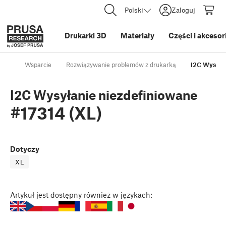
Polski
Zaloguj
Drukarki 3D
Materiały
Części i akcesor
Wsparcie
Rozwiązywanie problemów z drukarką
I2C Wysyła
I2C Wysyłanie niezdefiniowane
#17314 (XL)
Dotyczy
XL
Artykuł
jest dostępny również w językach: