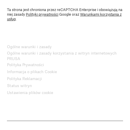
Ta strona jest chroniona przez reCAPTCHA Enterprise i obowiązują na
niej zasady
Polityki prywatności
Google oraz
Warunkami korzystania z
usług
.
Ogólne warunki i zasady
Ogólne warunki i zasady korzystania z witryn internetowych
PRUSA
Polityka Prywatności
Informacja o plikach Cookie
Polityka Reklamacji
Status witryn
Ustawienia plików cookie